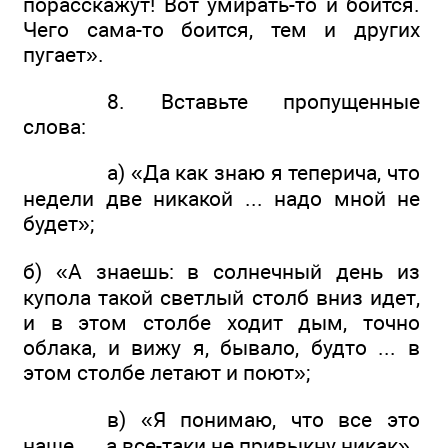
порасскажут! Вот умирать-то и боится.
Чего сама-то боится, тем и других
пугает».
8. Вставьте пропущенные
слова:
а) «Да как знаю я теперича, что
недели две никакой ... надо мной не
будет»;
б) «А знаешь: в солнечный день из
купола такой светлый столб вниз идет,
и в этом столбе ходит дым, точно
облака, и вижу я, бывало, будто ... в
этом столбе летают и поют»;
в) «Я понимаю, что все это
наше ..., а все-таки не привыкну никак».