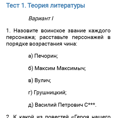
Тест 1. Теория литературы
Вариант I
1. Назовите воинское звание каждого
персонажа; расставьте персонажей в
порядке возрастания чина:
а) Печорин;
б) Максим Максимыч;
в) Вулич;
г) Грушницкий;
д) Василий Петрович С***.
2. К какой из повестей «Героя нашего