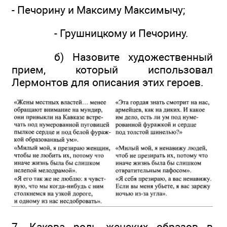
- Печорину и Максиму Максимычу;
- Грушницкому и Печорину.
б) Назовите художественный
прием, который использовал
Лермонтов для описания этих героев.
7. Какова роль женских образов в