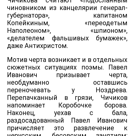
Чичикова считают «подосланным
чиновником из канцелярии генерал-
губернатора», капитаном
Копейкиным, «переодетым
Наполеоном», «шпионом»,
«делателем фальшивых бумажек»,
даже Антихристом.
Мотив черта возникает и в отдельных
сюжетных ситуациях поэмы. Павел
Иванович призывает черта,
необдуманно оставшись
переночевать у Ноздрева.
Перепачканный в грязи, Чичиков
напоминает Коробочке борова.
Наконец, уехав с бала,
раздосадованный Павел Иванович
причисляет это развлечение к
нерусским, бесовским занятиям: