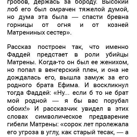
гробов, держась за бороду. Высокий
лоб его был омрачен тяжелой думой,
но дума эта была — спасти бревна
горницы от огня и от козней
Матрениных сестер».
Рассказ построен так, что именно
Фаддей предстает в роли убийцы
Матрены. Когда-то он был ее женихом,
но попал в венгерский плен, и она не
дождалась его, вышла замуж за его
родного брата Ефима. И воскликнул
тогда Фаддей: «Ну... если б то не брат
мой родной — я бы вас порубал
обоих!» И рассказчик увидел в этих
словах символическое предварение
гибели Матрены: «сорок лет пролежала
его угроза в углу, как старый тесак, — а