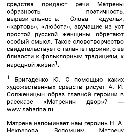
средства придают речи Матрены
образность, поэтичность,
выразительность. Слова «дуель»,
«картовь», «любота», звучащие из уст
простой русской женщины, обретают
особый смысл. Такое словотворчество
свидетельствует о таланте героини, о ее
близости к фольклорным традициям, к
1
народной жизни
.
1
Бригаденко Ю. С помощью каких
художественных средств рисует А. И.
Солженицын образ главной героини в
рассказе «Матренин двор»? —
www.saharina.ru
Матрена напоминает нам героинь Н. А.
Некрасова. Вспомним Матрену