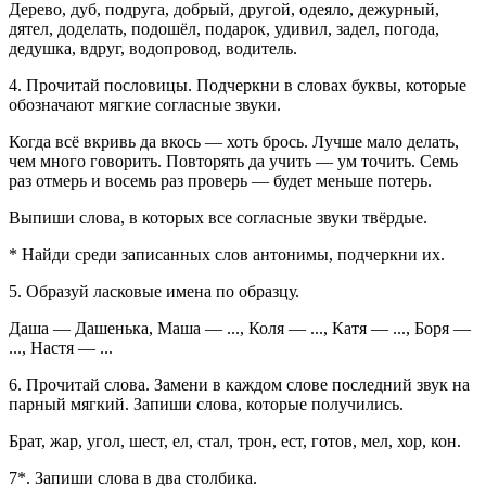
Дерево, дуб, подруга, добрый, другой, одеяло, дежурный,
дятел, доделать, подошёл, подарок, удивил, задел, погода,
дедушка, вдруг, водопровод, водитель.
4. Прочитай пословицы. Подчеркни в словах буквы, которые
обозначают мягкие согласные звуки.
Когда всё вкривь да вкось — хоть брось. Лучше мало делать,
чем много говорить. Повторять да учить — ум точить. Семь
раз отмерь и восемь раз проверь — будет меньше потерь.
Выпиши слова, в которых все согласные звуки твёрдые.
* Найди среди записанных слов антонимы, подчеркни их.
5. Образуй ласковые имена по образцу.
Даша — Дашенька, Маша — ..., Коля — ..., Катя — ..., Боря —
..., Настя — ...
6. Прочитай слова. Замени в каждом слове последний звук на
парный мягкий. Запиши слова, которые получились.
Брат, жар, угол, шест, ел, стал, трон, ест, готов, мел, хор, кон.
7*. Запиши слова в два столбика.