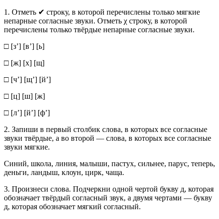
1. Отметь ✔ строку, в которой перечислены только мягкие
непарные согласные звуки. Отметь χ строку, в которой
перечислены только твёрдые непарные согласные звуки.
□ [з’] [в’] [ь]
□ [ж] [х] [щ]
□ [ч’] [щ’] [й’]
□ [ц] [ш] [ж]
□ [л’] [й’] [ф’]
2. Запиши в первый столбик слова, в которых все согласные
звуки твёрдые, а во второй — слова, в которых все согласные
звуки мягкие.
Синий, школа, линия, малыши, пастух, сильнее, парус, теперь,
деньги, ландыш, клоун, цирк, чаща.
3. Произнеси слова. Подчеркни одной чертой букву д, которая
обозначает твёрдый согласный звук, а двумя чертами — букву
д, которая обозначает мягкий согласный.