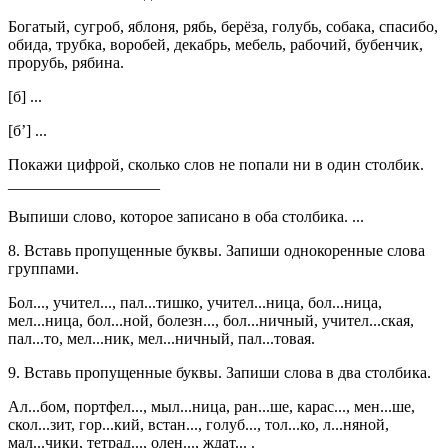
Богатый, сугроб, яблоня, рябь, берёза, голубь, собака, спасибо,
обида, трубка, воробей, декабрь, мебель, рабочий, бубенчик,
прорубь, рябина.
[б] ...
[б’] ...
Покажи цифрой, сколько слов не попали ни в один столбик.
___________________
Выпиши слово, которое записано в оба столбика. ...
8. Вставь пропущенные буквы. Запиши однокоренные слова
группами.
Бол..., учител..., пал...тишко, учител...ница, бол...ница,
мел...ница, бол...ной, болезн..., бол...ничный, учител...ская,
пал...то, мел...ник, мел...ничный, пал...товая.
9. Вставь пропущенные буквы. Запиши слова в два столбика.
Ал...бом, портфел..., мыл...ница, ран...ше, карас..., мен...ше,
скол...зит, гор...кий, встан..., голуб..., тол...ко, л...няной,
мал...чики, тетрад..., олен..., ждат... .