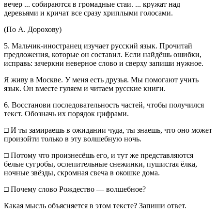
вечер ... собираются в громадные стаи. ... кружат над
деревьями и кричат все сразу хриплыми голосами.
(По А. Дорохову)
5. Мальчик-иностранец изучает русский язык. Прочитай
предложения, которые он составил. Если найдёшь ошибки,
исправь: зачеркни неверное слово и сверху запиши нужное.
Я живу в Москве. У меня есть друзья. Мы помогают учить
язык. Он вместе гуляем и читаем русские книги.
6. Восстанови последовательность частей, чтобы получился
текст. Обозначь их порядок цифрами.
□ И ты замираешь в ожидании чуда, ты знаешь, что оно может
произойти только в эту волшебную ночь.
□ Потому что произнесёшь его, и тут же представляются
белые сугробы, ослепительные снежинки, пушистая ёлка,
ночные звёзды, скромная свеча в окошке дома.
□ Почему слово Рождество — волшебное?
Какая мысль объясняется в этом тексте? Запиши ответ.