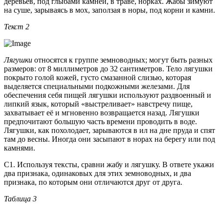
деревьев, под глыбами камней, в траве, норках. Жабы зимуют
на суше, зарываясь в мох, заползая в норы, под корни и камни.
Текст 2
Лягушки
относятся к группе земноводных; могут быть разных
размеров: от 8 миллиметров до 32 сантиметров. Тело лягушки
покрыто голой кожей, густо смазанной слизью, которая
выделяется специальными подкожными железами. Для
обеспечения себя пищей лягушки используют раздвоенный и
липкий язык, который «выстреливает» навстречу пище,
захватывает её и мгновенно возвращается назад. Лягушки
предпочитают большую часть времени проводить в воде.
Лягушки, как похолодает, зарываются в ил на дне пруда и спят
там до весны. Иногда они засыпают в норах на берегу или под
камнями.
С1. Используя тексты, сравни жабу и лягушку. В ответе укажи
два признака, одинаковых для этих земноводных, и два
признака, по которым они отличаются друг от друга.
Таблица 3