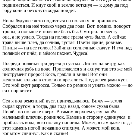
подниматься. И кнут свой в землю воткнул — к дому да под
гору конь и без кнута ходко пойдёт.
Но на будущее лето подняться на полянку не пришлось.
Собрался я на неё только через два года. Вот, помню, поворот
тропы, а повыше и полянке быть бы. Смотрю: по месту —
она, а не узнаю. Тогда на поляне травы чуть было. А сейчас
трава выше плеч, да сочная, густая. Цветы яркие, ровные.
Птицы — на все голоса! Зайчики солнечные скачут. И гул над
поляной от пчёл, и мёдом пахнет. Чудеса!
Посреди полянки три деревца густых. Листья на ветру, как
солнечная рябь на воде. Пригляделся я и ахнул: так это же мой
инструмент пророс! Коса, грабли и вилы! Вот они —
железные кольца в стволики врезались. Под деревцами куст.
Это мой кнут разросся. Только по ремню и узнать можно — до
сих пор висит.
Сел я под ременный куст, приглядываюсь. Вижу — земля
сырая кругом, а тогда, два года назад, совсем сухая была.
Пошёл по полянке вверх. В самом верхнем углу нашёл
маленький ключик, родничок. Камень в сторону сдвинулся, и
пробилась вода, всю поляну напоила. Может, я сам даже тогда
этот камень ногой нечаянно спихнул. А может, мой конь
копытом сдвинул. Как в сказке!