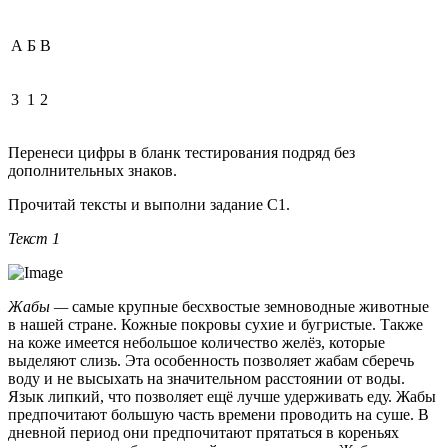
А
Б
В
3
1
2
Перенеси цифры в бланк тестирования подряд без
дополнительных знаков.
Прочитай тексты и выполни задание С1.
Текст 1
Жабы —
самые крупные бесхвостые земноводные животные
в нашей стране. Кожные покровы сухие и бугристые. Также
на коже имеется небольшое количество желёз, которые
выделяют слизь. Эта особенность позволяет жабам сберечь
воду и не высыхать на значительном расстоянии от воды.
Язык липкий, что позволяет ещё лучше удерживать еду. Жабы
предпочитают большую часть времени проводить на суше. В
дневной период они предпочитают прятаться в кореньях