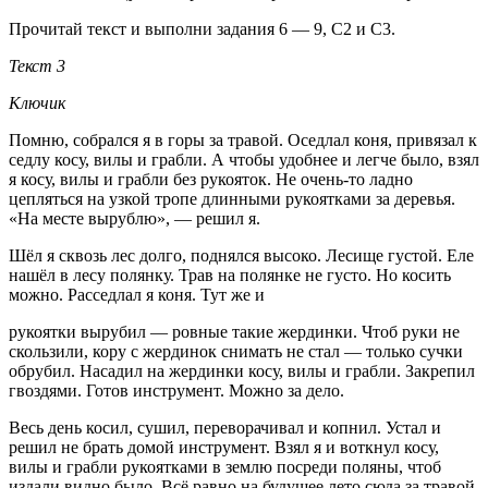
Прочитай текст и выполни задания 6 — 9, С2 и С3.
Текст 3
Ключик
Помню, собрался я в горы за травой. Оседлал коня, привязал к
седлу косу, вилы и грабли. А чтобы удобнее и легче было, взял
я косу, вилы и грабли без рукояток. Не очень-то ладно
цепляться на узкой тропе длинными рукоятками за деревья.
«На месте вырублю», — решил я.
Шёл я сквозь лес долго, поднялся высоко. Лесище густой. Еле
нашёл в лесу полянку. Трав на полянке не густо. Но косить
можно. Расседлал я коня. Тут же и
рукоятки вырубил — ровные такие жердинки. Чтоб руки не
скользили, кору с жердинок снимать не стал — только сучки
обрубил. Насадил на жердинки косу, вилы и грабли. Закрепил
гвоздями. Готов инструмент. Можно за дело.
Весь день косил, сушил, переворачивал и копнил. Устал и
решил не брать домой инструмент. Взял я и воткнул косу,
вилы и грабли рукоятками в землю посреди поляны, чтоб
издали видно было. Всё равно на будущее лето сюда за травой