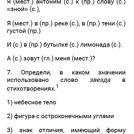
Я (мест.) антоним (с.) к (пр.) слову (с.)
«зной» (с.),
Я (мест.) в (пр.) реке (с.), в (пр.) тени (с.)
густой (пр.)
И (с.) в (пр.) бутылке (с.) лимонада (с.).
А (с.) зовут (гл.) меня (мест.)?
7. Определи, в каком значении
использовано слово
звезда
в
1
стихотворениях.
1) небесное тело
2) фигура с остроконечными углами
3) знак отличия, имеющий форму