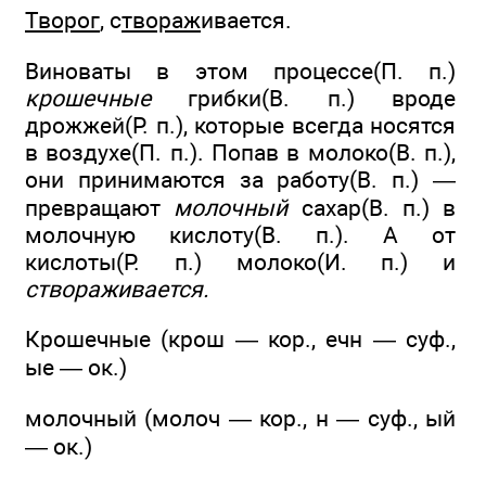
Творог
, с
твораж
ивается.
Виноваты в этом процессе(П. п.)
крошечные
грибки(В. п.) вроде
дрожжей(Р. п.), которые всегда носятся
в воздухе(П. п.). Попав в молоко(В. п.),
они принимаются за работу(В. п.) —
превращают
молочный
сахар(В. п.) в
молочную кислоту(В. п.). А от
кислоты(Р. п.) молоко(И. п.) и
створаживается.
Крошечные (крош — кор., ечн — суф.,
ые — ок.)
молочный (молоч — кор., н — суф., ый
— ок.)