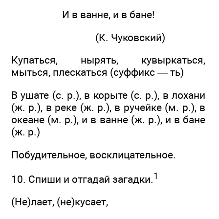
И в ванне, и в бане!
(К. Чуковский)
Купаться, нырять, кувыркаться,
мыться, плескаться (суффикс — ть)
В ушате
(с. р.), в корыте (с. р.), в лохани
(ж. р.), в реке (ж. р.), в ручейке (м. р.), в
океане (м. р.), и в ванне (ж. р.), и в бане
(ж. р.)
Побудительное, восклицательное.
1
10. Спиши и отгадай загадки.
(Не)лает, (не)кусает,