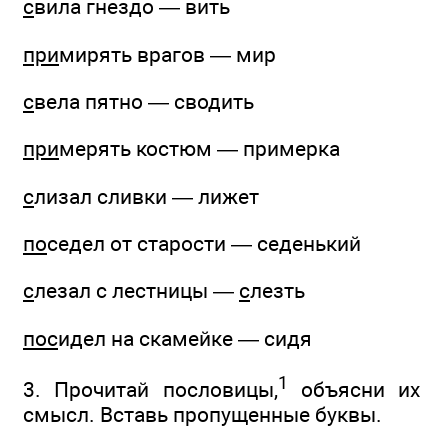
с
вила гнездо — вить
при
мирять врагов — мир
с
вела пятно — сводить
при
мерять костюм — примерка
с
лизал сливки — лижет
по
седел от старости — седенький
с
лезал с лестницы —
с
лезть
пос
идел на скамейке — сидя
1
3. Прочитай пословицы,
объясни их
смысл. Вставь пропущенные буквы.