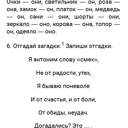
Очки — они, светильник — он, роза —
она, замок — он, платок — он, медведь
— он, сани — они, шорты — они,
зеркало — оно, корова — она, топор —
он, одеяло — оно.
1
6. Отгадай загадки.
Запиши отгадки.
Я антоним слову «смех»,
Не от радости, утех,
Я бываю поневоле
И от счастья, и от боли,
От обиды, неудач.
Догадались? Это ... .