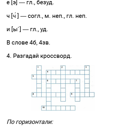
е [э] — гл., безуд.
ч [ч́ ] — согл., м. неп., гл. неп.
и [ы´] — гл., уд.
В слове 4б, 4зв.
4. Разгадай кроссворд.
По горизонтали: