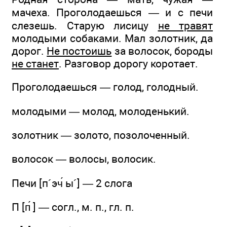
мачеха. Проголодаешься — и с печи
слезешь. Старую лисицу
не травят
молодыми собаками. Мал золотник, да
дорог.
Не постоишь
за волосок, бороды
не станет
. Разговор дорогу коротает.
Проголодаешься — голод, голодный.
молодыми — молод, молоденький.
золотник — золото, позолоченный.
волосок — волосы, волосик.
Печи [п´эч́ ы´] — 2 слога
П [п́ ] — согл., м. п., гл. п.