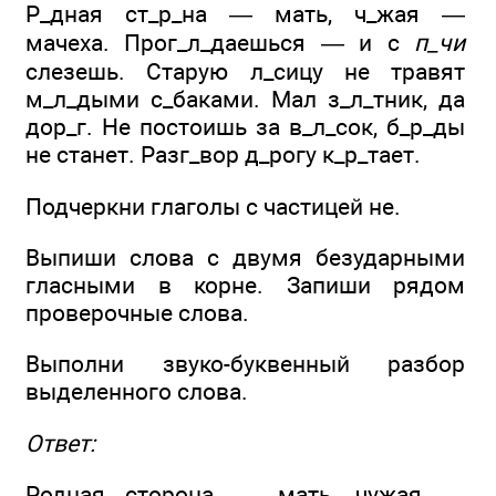
Р_дная ст_р_на — мать, ч_жая —
мачеха. Прог_л_даешься — и с
п_чи
слезешь. Старую л_сицу не травят
м_л_дыми с_баками. Мал з_л_тник, да
дор_г. Не постоишь за в_л_сок, б_р_ды
не станет. Разг_вор д_рогу к_р_тает.
Подчеркни глаголы с частицей не.
Выпиши слова с двумя безударными
гласными в корне. Запиши рядом
проверочные слова.
Выполни звуко-буквенный разбор
выделенного слова.
Ответ:
Родная сторона — мать, чужая —