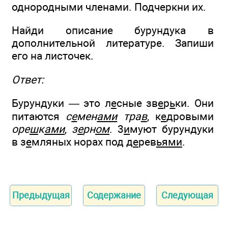
однородными членами. Подчеркни их.
Найди описание бурундука в
дополнительной литературе. Запиши
его на листочек.
Ответ:
Бурундуки — это л
е
сные зв
е
р
ь
ки. Они
питаются
с
е
мен
ами
тра
в
, к
е
дровыми
оре
ш
к
ами
,
з
е
рн
ом
. 3
и
муют бурундуки
в з
е
мляных норах под д
е
рев
ьями
.
Предыдущая
Содержание
Следующая