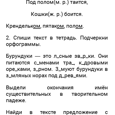
Под полом(м. р.) таится,
Кошки(ж. р.) боится.
Крендельк
ом
, пятак
ом
, пол
ом
.
2. Спиши текст в тетрадь. Подчеркни
орфограммы.
Бурундуки — это л_сные зв_р_ки. Они
питаются с_менами тра_, к_дровыми
оре_ками, з_рном. 3_муют бурундуки в
з_мляных норах под д_рев_ями.
Выдели окончания имён
существительных в творительном
падеже.
Найди в тексте предложение с