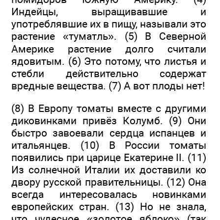
Индейцы, выращивавшие и
употреблявшие их в пищу, называли это
растение «туматль». (5) В Северной
Америке растение долго считали
ядовитым. (6) Это потому, что листья и
стебли действительно содержат
вредные вещества. (7) А вот плоды нет!
(8) В Европу томаты вместе с другими
диковинками привёз Колумб. (9) Они
быстро завоевали сердца испанцев и
итальянцев. (10) В России томаты
появились при царице Екатерине II. (11)
Из солнечной Италии их доставили ко
двору русской правительницы. (12) Она
всегда интересовалась новинками
европейских стран. (13) Но не знала,
что чудесное «золотое яблоко» (так