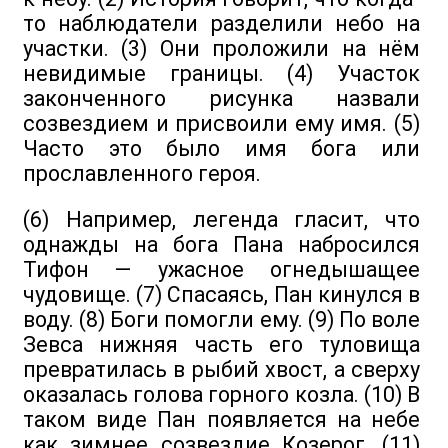
то наблюдатели разделили небо на
участки. (3) Они проложили на нём
невидимые границы. (4) Участок
законченного рисунка назвали
созвездием и присвоили ему имя. (5)
Часто это было имя бога или
прославленного героя.
(6) Например, легенда гласит, что
однажды на бога Пана набросился
Тифон — ужасное огнедышащее
чудовище. (7) Спасаясь, Пан кинулся в
воду. (8) Боги помогли ему. (9) По воле
Зевса нижняя часть его туловища
превратилась в рыбий хвост, а сверху
оказалась голова горного козла. (10) В
таком виде Пан появляется на небе
как зимнее созвездие Козерог. (11)