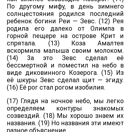
По другому мифу, в день зимнего
солнцестояния родился последний
ребенок богини Реи — Зевс. (12) Рея
родила его далеко от Олимпа в
горной пещере на острове Крит и
спрятала. (13) Коза Амалтея
вскормила малыша своим молоком.
(14) 3а это Зевс сделал её
бессмертной и поместил на небо в
виде диковинного Козерога. (15) Из
её шкуры Зевс сделал щит — эгиду.
(16) Её рог стал рогом изобилия.
(17) Глядя на ночное небо, мы легко
определяем контуры знакомых
созвездий. (18) Мы хорошо знаем их
названия. (19) Но названия эти имеют
разное объяснение.