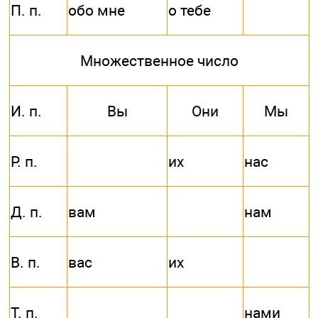
П. п.
обо мне
о тебе
Множественное число
И. п.
Вы
Они
Мы
Р. п.
их
нас
Д. п.
вам
нам
В. п.
вас
их
Т. п.
нами