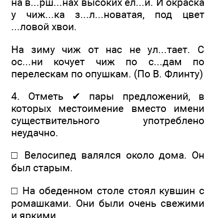
на в...рш...нах высоких ел...й. И окраска
у чиж...ка з...л...новатая, под цвет
...ловой хвои.
На зиму чиж от нас не ул...тает. С
ос...ни кочует чиж по с...дам по
перелескам по опушкам. (По В. Флинту)
4. Отметь ✔ пары предложений, в
которых местоимение вместо имени
существительного употреблено
неудачно.
□ Велосипед валялся около дома. Он
был старым.
□ На обеденном столе стоял кувшин с
ромашками. Они были очень свежими
и яркими.