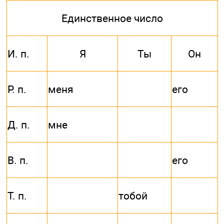
Единственное число
И. п.
Я
Ты
Он
Р. п.
меня
его
Д. п.
мне
В. п.
его
Т. п.
тобой