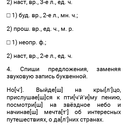
2) наст, вр., 3-е л., ед. ч.
□ 1) буд. вр., 2-е л., мн. ч.;
2) прош. вр., ед. ч., м. р.
□ 1) неопр. ф.;
2) наст, вр., 2-е л., ед. ч.
4. Спиши предложения, заменяя
звуковую запись буквенной.
Но[ч’]. Выйде[ш] на кры[л’]цо,
прислушае[ш]ся к пти[ч’й’и]му пению,
посмотри[ш] на звёздное небо и
начинае[ш] мечта[т’] об интересных
путешествиях, о да[л’]них странах.