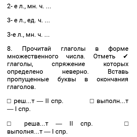
2- е л., мн. ч. ...
3- е л., ед. ч. ...
3-е л., мн. ч. ...
8. Прочитай глаголы в форме
множественного числа. Отметь ✔
глаголы, спряжение которых
определено неверно. Вставь
пропущенные буквы в окончания
глаголов.
□ реш...т — II спр. □ выполн...т
— I спр.
□ реша...т — II спр. □
выполня...т — I спр.