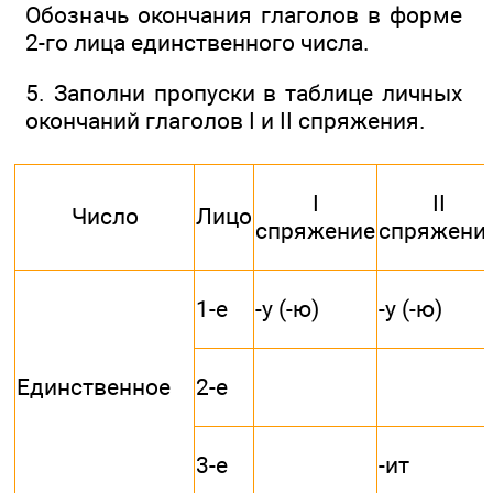
Обозначь окончания глаголов в форме
2-го лица единственного числа.
5. Заполни пропуски в таблице личных
окончаний глаголов I и II спряжения.
I
II
Число
Лицо
спряжение
спряжени
1-е
-у (-ю)
-у (-ю)
Единственное
2-е
3-е
-ит