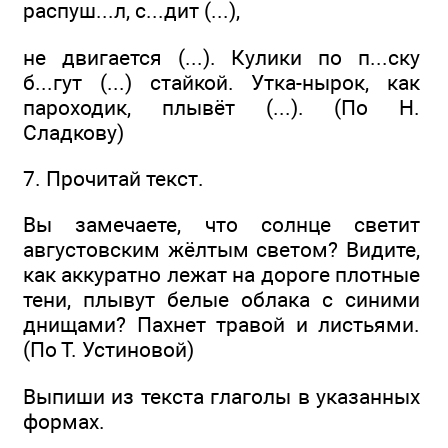
распуш...л, с...дит (...),
не двигается (...). Кулики по п...ску
б...гут (...) стайкой. Утка-нырок, как
пароходик, плывёт (...). (По Н.
Сладкову)
7. Прочитай текст.
Вы замечаете, что солнце светит
августовским жёлтым светом? Видите,
как аккуратно лежат на дороге плотные
тени, плывут белые облака с синими
днищами? Пахнет травой и листьями.
(По Т. Устиновой)
Выпиши из текста глаголы в указанных
формах.