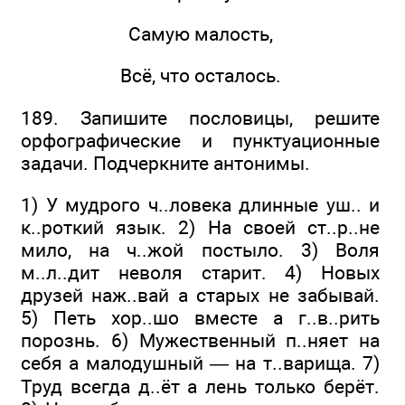
Самую малость,
Всё, что осталось.
189. Запишите пословицы, решите
орфографические и пунктуационные
задачи. Подчеркните антонимы.
1) У мудрого ч..ловека длинные уш.. и
к..роткий язык. 2) На своей ст..р..не
мило, на ч..жой постыло. 3) Воля
м..л..дит неволя старит. 4) Новых
друзей наж..вай а старых не забывай.
5) Петь хор..шо вместе а г..в..рить
порознь. 6) Мужественный п..няет на
себя а малодушный — на т..варища. 7)
Труд всегда д..ёт а лень только берёт.