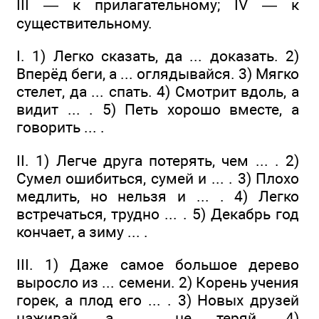
III — к прилагательному; IV — к
существительному.
I. 1) Легко сказать, да ... доказать. 2)
Вперёд беги, а ... оглядывайся. 3) Мягко
стелет, да ... спать. 4) Смотрит вдоль, а
видит ... . 5) Петь хорошо вместе, а
говорить ... .
II. 1) Легче друга потерять, чем ... . 2)
Сумел ошибиться, сумей и ... . 3) Плохо
медлить, но нельзя и ... . 4) Легко
встречаться, трудно ... . 5) Декабрь год
кончает, а зиму ... .
III. 1) Даже самое большое дерево
выросло из ... семени. 2) Корень учения
горек, а плод его ... . 3) Новых друзей
наживай, а ... не теряй. 4)