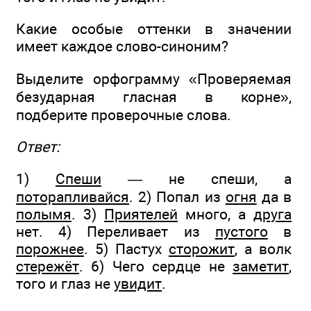
Какие особые оттенки в значении
имеет каждое слово-синоним?
Выделите орфограмму «Проверяемая
безударная гласная в корне»,
подберите проверочные слова.
Ответ:
1)
Спеши
— не спеши, а
поторапливайся
. 2) Попал из
огня
да в
полымя
. 3)
Приятелей
много, а
друга
нет. 4) Переливает из
пустого
в
порожнее
. 5) Пастух
сторожит
, а волк
стережёт
. 6) Чего сердце не
заметит
,
того и глаз не
увидит
.