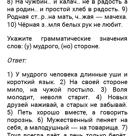
8) На чужбин.. и калач.. не в радость а
на родин.. и простой хлеб в радость. 9)
Родная ст..р..на мать, ч..жая — мачеха.
10) Чёрная з..мля белых рук не любит.
Укажите грамматические значения
слов: (у) мудрого, (но) стороне.
Ответ:
1) У мудрого человека длинные уши и
короткий язык. 2) На своей стороне
мило, на чужой постыло. 3) Воля
молодит, неволя старит. 4) Новых
друзей наживай, а старых не забывай.
5) Петь хорошо вместе, а говорить
порознь. 6) Мужественный пеняет на
себя, а малодушный — на товарища. 7)
Труд всегда даёт, а лень только берёт.