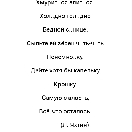
Хмурит..ся злит..ся.
Хол..дно гол..дно
Бедной с..нице.
Сыпьте ей зёрен ч..ть-ч..ть
Понемно..ку.
Дайте хотя бы капельку
Крошку.
Самую малость,
Всё, что осталось.
(Л. Яхтин)