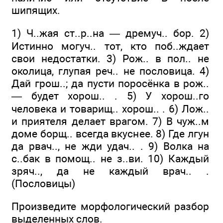
шипящих.
1) Ч..жая ст..р..на — дремуч.. бор. 2)
Истинно могуч.. тот, кто поб..ждает
свои недостатки. 3) Рож.. в пол.. не
околица, глупая реч.. не пословица. 4)
Дай грош..; да пусти поросёнка в рож..
— будет хорош.. . 5) У хорош..го
человека и товарищ.. хорош.. . 6) Лож..
и приятеля делает врагом. 7) В чуж..м
доме борщ.. всегда вкуснее. 8) Где лгун
да рвач.., не жди удач.. . 9) Волка на
с..бак в помощ.. не з..ви. 10) Каждый
зряч.., да не каждый врач.. .
(Пословицы)
Произведите морфологический разбор
выделенных слов.