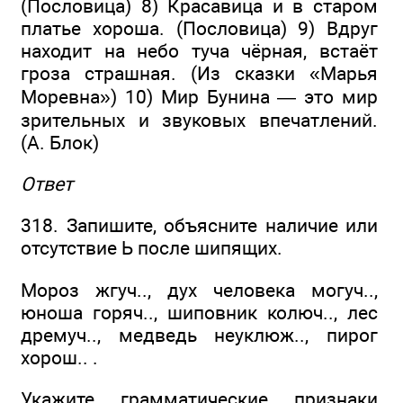
(Пословица) 8) Красавица и в старом
платье хороша. (Пословица) 9) Вдруг
находит на небо туча чёрная, встаёт
гроза страшная. (Из сказки «Марья
Моревна») 10) Мир Бунина — это мир
зрительных и звуковых впечатлений.
(А. Блок)
Ответ
318. Запишите, объясните наличие или
отсутствие Ь после шипящих.
Мороз жгуч.., дух человека могуч..,
юноша горяч.., шиповник колюч.., лес
дремуч.., медведь неуклюж.., пирог
хорош.. .
Укажите грамматические признаки