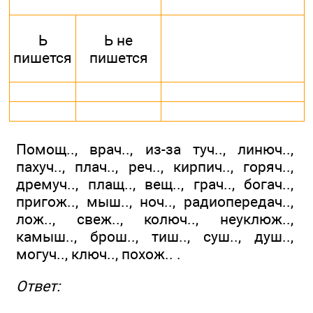
Ь
Ь не
пишется
пишется
Помощ.., врач.., из-за туч.., линюч..,
пахуч.., плач.., реч.., кирпич.., горяч..,
дремуч.., плащ.., вещ.., грач.., богач..,
пригож.., мыш.., ноч.., радиопередач..,
лож.., свеж.., колюч.., неуклюж..,
камыш.., брош.., тиш.., суш.., душ..,
могуч.., ключ.., похож.. .
Ответ: