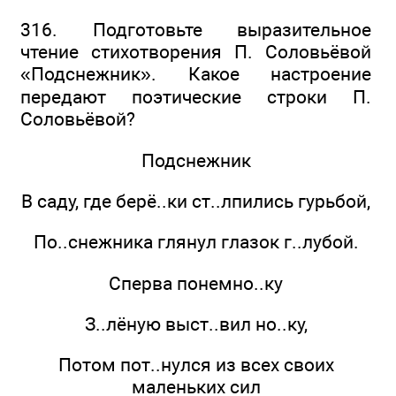
316. Подготовьте выразительное
чтение стихотворения П. Соловьёвой
«Подснежник». Какое настроение
передают поэтические строки П.
Соловьёвой?
Подснежник
В саду, где берё..ки ст..лпились гурьбой,
По..снежника глянул глазок г..лубой.
Сперва понемно..ку
З..лёную выст..вил но..ку,
Потом пот..нулся из всех своих
маленьких сил