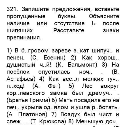
321. Запишите предложения, вставьте
пропущенные буквы. Объясните
наличие или отсутствие Ь после
шипящих. Расставьте знаки
препинания.
1) В б..гровом зареве з..кат шипуч.. и
пенен. (С. Есенин) 2) Как хорош..
душистый ч..й! (К. Бальмонт) 3) На
посёлок опустилась ноч.. . (В.
Астафьев) 4) Как вес..л мелких туч..
п..ход! (А. Фет) 5) Лес вокруг
кор..левского замка был дремуч.. .
(Братья Гримм) 6) Мать посадила его на
печ.. укрыла од..ялом и ушла р..ботать.
(А. Платонов) 7) Воздух был чист и
свеж.. . (Т. Крюкова) 8) Меньшую доч..