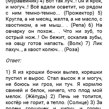
(Муравейник) 4) Вот так луч..! Он и ярок,
и могуч..! Всё вдали осветит, но рядом
с ним темно-темно... (Прожектор) 5)
Кругла, а не месяц, желта, а не масло, с
хвостиком, а не мыш.. . (Репа) 6) На
овчарку он похож.. . Что ни зуб, то
острый нож..! Он бежит, оскалив зубы,
на овцу готов напасть. (Волк) 7) Лик
пахуч.., а хвост колюч.. . (Роза)
Ответ:
1) Я из крошки бочки вылез, корешки
пустил и вырос. Стал высок я и могуч,
не боюсь ни гроз, ни туч. Я кормлю
свиней и белок, ничего, что плод мой
мелок. (Жёлудь) 2) Печь не топится,
костёр не горит, а тепло. (Солнце) 3) За
полем горшочек и кипуч, и горяч.