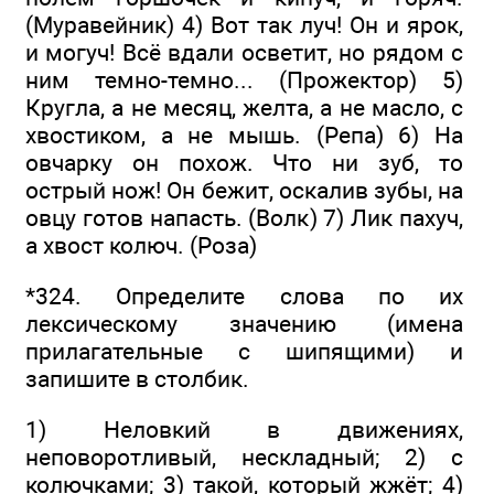
(Муравейник) 4) Вот так луч! Он и ярок,
и могуч! Всё вдали осветит, но рядом с
ним темно-темно... (Прожектор) 5)
Кругла, а не месяц, желта, а не масло, с
хвостиком, а не мышь. (Репа) 6) На
овчарку он похож. Что ни зуб, то
острый нож! Он бежит, оскалив зубы, на
овцу готов напасть. (Волк) 7) Лик пахуч,
а хвост колюч. (Роза)
*324. Определите слова по их
лексическому значению (имена
прилагательные с шипящими) и
запишите в столбик.
1) Неловкий в движениях,
неповоротливый, нескладный; 2) с
колючками; 3) такой, который жжёт; 4)