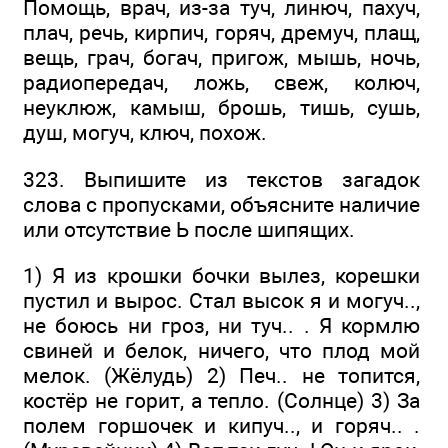
Помощь, врач, из-за туч, линюч, пахуч,
плач, речь, кирпич, горяч, дремуч, плащ,
вещь, грач, богач, пригож, мышь, ночь,
радиопередач, ложь, свеж, колюч,
неуклюж, камыш, брошь, тишь, сушь,
душ, могуч, ключ, похож.
323. Выпишите из текстов загадок
слова с пропусками, объясните наличие
или отсутствие Ь после шипящих.
1) Я из крошки бочки вылез, корешки
пустил и вырос. Стал высок я и могуч..,
не боюсь ни гроз, ни туч.. . Я кормлю
свиней и белок, ничего, что плод мой
мелок. (Жёлудь) 2) Печ.. не топится,
костёр не горит, а тепло. (Солнце) 3) За
полем горшочек и кипуч.., и горяч.. .