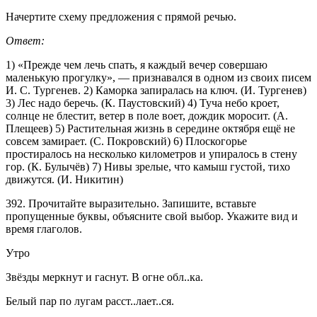
Начертите схему предложения с прямой речью.
Ответ:
1) «Прежде чем лечь спать, я каждый вечер совершаю
маленькую прогулку», — признавался в одном из своих писем
И. С. Тургенев. 2) Каморка запиралась на ключ. (И. Тургенев)
3) Лес надо беречь. (К. Паустовский) 4) Туча небо кроет,
солнце не блестит, ветер в поле воет, дождик моросит. (А.
Плещеев) 5) Растительная жизнь в середине октября ещё не
совсем замирает. (С. Покровский) 6) Плоскогорье
простиралось на несколько километров и упиралось в стену
гор. (К. Булычёв) 7) Нивы зрелые, что камыш густой, тихо
движутся. (И. Никитин)
392. Прочитайте выразительно. Запишите, вставьте
пропущенные буквы, объясните свой выбор. Укажите вид и
время глаголов.
Утро
Звёзды меркнут и гаснут. В огне обл..ка.
Белый пар по лугам расст..лает..ся.