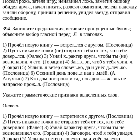
Посеял рожь, затеял игру, ненавидел ложь, заметил ошибку,
обидел друга, начал писать, развеял сомнения, лелеял надежду,
заняли оборону, приняли решение, увидел звезду, отправил
сообщение.
394. Запишите предложения, вставьте пропущенные буквы;
объясните выбор гласной перед -Л- в глаголах.
1) Прочёл новую книгу — встрет..лся с другом. (Пословица)
2) Пусть никакие толки (не) отвратят тебя от тех, кто тебе
довер..лся. (Фалес) 3) Узнай х..рактер друга, чтобы ты (не)
возненавид..л его. (Горации) 4) Заг..в..ри, чтоб я тебя увид..л.
(Сократ) 5) Услыш..л ветер словеч..ко, да и унёс д..леч..ко.
(Пословица) 6) Осенний день пове..л над з..млёй. (А.
Апухтин) 7) Кто дом построил и сад посадил — ж..знь не
напрасно прож..л. (Пословица)
Укажите грамматические признаки выделенных слов.
Ответ:
1) Прочёл новую книгу — встретился с другом. (Пословица)
2) Пусть никакие толки не отвратят тебя от тех, кто тебе
доверился. (Фалес) 3) Узнай характер друга, чтобы ты не
возненавидел его. (Горации) 4) Заговори, чтоб я тебя увидел.
(Сократ) 5) Услышал ветер словечко, да и унёс далечко.