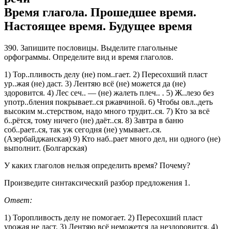
Время глагола. Прошедшее время.
Настоящее время. Будущее время
390. Запишите пословицы. Выделите глагольные
орфограммы. Определите вид и время глаголов.
1) Тор..пливость делу (не) пом..гает. 2) Пересохший пласт
ур..жая (не) даст. 3) Лентяю всё (не) можется да (не)
здоровится. 4) Лес сеч.. — (не) жалеть плеч.. . 5) Ж..лезо без
употр..бления покрывает..ся ржавчиной. 6) Чтобы овл..деть
высоким м..стерством, надо много трудит..ся. 7) Кто за всё
б..рётся, тому ничего (не) даёт..ся. 8) Завтра в баню
соб..рает..ся, так уж сегодня (не) умывает..ся.
(Азербайджанская) 9) Кто наб..рает много дел, ни одного (не)
выполнит. (Болгарская)
У каких глаголов нельзя определить время? Почему?
Произведите синтаксический разбор предложения 1.
Ответ:
1) Торопливость делу не помогает. 2) Пересохший пласт
урожая не даст. 3) Лентяю всё неможется да нездоровится. 4)