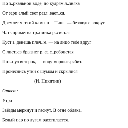
По з..ркальной воде, по кудрям л..зняка
От зари алый свет разл..вает..ся.
Дремлет ч..ткий камыш.. . Тиш.. — безлюдье вокруг.
Ч..ть приметна тр..пинка р..сист..я.
Куст з..денешь плеч..м, — на лицо тебе вдруг
С листьев брызнет р..са с..ребристая.
Пот..нул ветерок, — воду морщит-рябит.
Пронеслись утки с шумом и скрылися.
(И. Никитин)
Ответ:
Утро
Звёзды меркнут и гаснут. В огне облака.
Белый пар по лугам расстилается.