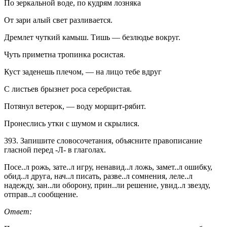
По зеркальной воде, по кудрям лозняка
От зари алый свет разливается.
Дремлет чуткий камыш. Тишь — безлюдье вокруг.
Чуть приметна тропинка росистая.
Куст заденешь плечом, — на лицо тебе вдруг
С листьев брызнет роса серебристая.
Потянул ветерок, — воду морщит-рябит.
Пронеслись утки с шумом и скрылися.
393. Запишите словосочетания, объясните правописание
гласной перед -Л- в глаголах.
Посе..л рожь, зате..л игру, ненавид..л ложь, замет..л ошибку,
обид..л друга, нач..л писать, разве..л сомнения, леле..л
надежду, зан..ли оборону, прин..ли решение, увид..л звезду,
отправ..л сообщение.
Ответ: