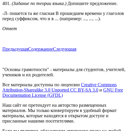
401.
(Задание по теории языка.)
Допишите предложение.
-Л- пишется та же гласная В прошедшем времени у глаголов
перед суффиксом, что и в ... (например: ..., ..., ...).
Ответ
Предыдущая
Содержание
Следующая
"Основы грамотности" - материалы для студентов, учителей,
учеников и их родителей.
Все материалы доступны по лицензии
Creative Commons
Attribution-Sharealike 3.0 Unported CC BY-SA 3.0
и
GNU Free
Documentation License (GFDL)
Наш сайт не претендует на авторство размещенных
материалов. Мы только конвертируем в удобный формат
материалы, которые находятся в открытом доступе и
присланные нашими посетителями.
Если вы являетесь обладателем авторского права на любой