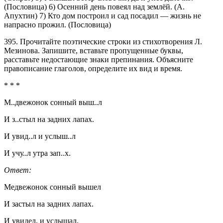
(Пословица) 6) Осенний день повеял над землёй. (А.
Апухтин) 7) Кто дом построил и сад посадил — жизнь не
напрасно прожил. (Пословица)
395. Прочитайте поэтические строки из стихотворения Л.
Мезинова. Запишите, вставьте пропущенные буквы,
расставьте недостающие знаки препинания. Объясните
правописание глаголов, определите их вид и время.
* * *
М..двежонок сонный выш..л
И з..стыл на задних лапах.
И увид..л и услыш..л
И учу..л утра зап..х.
Ответ:
Медвежонок сонный вышел
И застыл на задних лапах.
И увидел, и услышал,