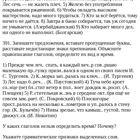
Лес сечь — не жалеть плеч. 5) Железо без употребления
покрывается ржавчиной. 6) Чтобы овладеть высоким
мастерством, надо много трудиться. 7) Кто за всё берётся, тому
ничего не даётся. 8) Завтра в баню собирается, так уж сегодня
не умывается. (Азербайджанская) 9) Кто набирает много дел,
ни одного не выполнит. (Болгарская)
391. Запишите предложения, вставьте пропущенные буквы,
расставьте недостающие знаки препинания. Объясните
правописание глаголов, определите их вид и время.
1) Прежде чем леч.. спать, я каждый веч..р сов..ршаю
маленькую пр..гулку призн..вался в одном из своих писем И.
С. Тургенев. 2) К..морка зап..ралась на ключ.. . (И. Тургенев)
3) Лес надо б..реч.. . (К. Паустовский) 4) Туча небо кроет
со..нце (не) бл..стит ветер в пол.. воет дождик м..росит. (А.
Плещеев) 5) Р..стительная ж..знь в середине окт..бря ещё не
совсем зам..рает. (С. Покровский) 6) Плоскогорье
прост..ралось на несколько к..лометров и уп..ралось в стену
гор. (К. Булычёв) 7) Нивы зрелые, что камыш.. густой, тихо
движут..ся. (И. Никитин)
У каких глаголов нельзя определить время? Почему?
Укажите грамматические признаки выделенных слов.