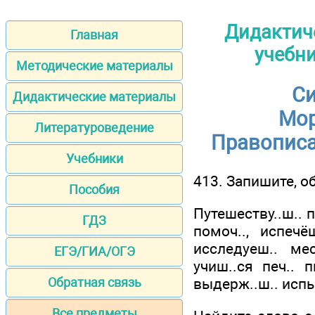
Дидактиче
Главная
учебни
Методические материалы
Си
Дидактические материалы
Мор
Литературоведение
Правописан
Учебники
413. Запишите, о
Пособия
Путешеству..ш.. п
ГДЗ
помоч.., испечёш
исследуеш.. мес
ЕГЭ/ГИА/ОГЭ
учиш..ся печ.. п
выдерж..ш.. исп
Обратная связь
Все предметы