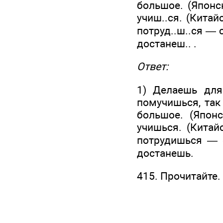
большое. (Японск
учиш..ся. (Китайс
потруд..ш..ся — сч
достанеш.. .
Ответ:
1) Делаешь для
помучишься, так
большое. (Японс
учишься. (Китай
потрудишься — с
достанешь.
415. Прочитайте.