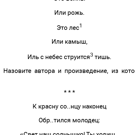
Или рожь.
1
Это лес
Или камыш,
3
Иль с небес струится
тишь.
. Назовите автора и произведение, из кот
* * *
К красну со..нцу наконец
Обр..тился молодец:
«Свет наш солнышко! Ты ходиш..