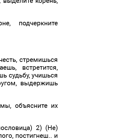
 выделите корень,
не, подчеркните
честь, стремишься
ешь, встретится,
шь судьбу, учишься
ругом, выдержишь
мы, объясните их
ословица) 2) (Не)
лого, постигнеш.. и