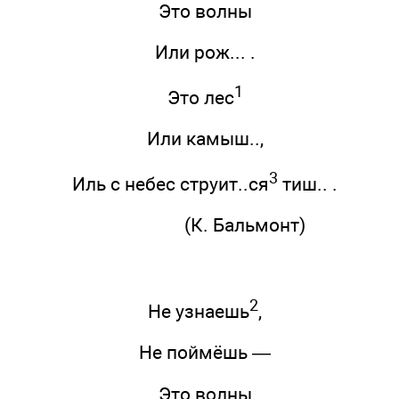
Это волны
Или рож... .
1
Это лес
Или камыш..,
3
Иль с небес струит..ся
тиш.. .
(К. Бальмонт)
2
Не узнаешь
,
Не поймёшь —
Это волны