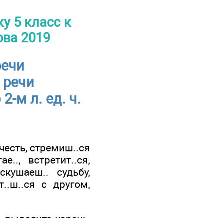
у 5 класс к
ова 2019
речи
 речи
-м л. ед. ч.
 честь, стремиш..ся
е.., встретит..ся,
скушаеш.. судьбу,
т..ш..ся с другом,