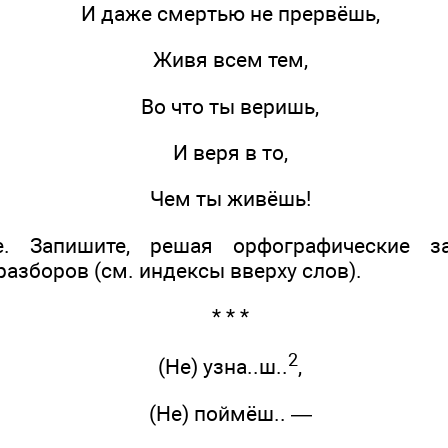
И даже смертью не прервёшь,
Живя всем тем,
Во что ты веришь,
И веря в то,
Чем ты живёшь!
е. Запишите, решая орфографические з
азборов (см. индексы вверху слов).
* * *
2
(Не) узна..ш..
,
(Не) поймёш.. —