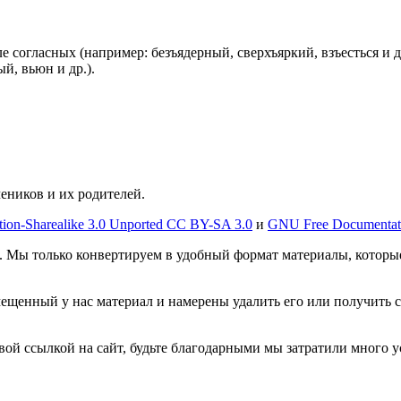
ле согласных (например: безъядерный, сверхъяркий, взъесться и 
ый, вьюн и др.).
чеников и их родителей.
tion-Sharealike 3.0 Unported CC BY-SA 3.0
и
GNU Free Documentat
. Мы только конвертируем в удобный формат материалы, которы
мещенный у нас материал и намерены удалить его или получить 
овой ссылкой на сайт, будьте благодарными мы затратили много