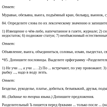
Ответ:
Муравьи, обезьяна, вьюга, подъёмный кран, бильярд, вьюнок, с
84. Определите слова по их лексическому значению и запишите
1) Извещение о чём-либо, напечатанное в газете, журнале; 2) 
недостаток; 6) подножие статуи; 7) необъяснимый естественным
Ответ:
Объявление, вьюга, объединиться, соловьи, изъян, пьедестал, с
*85. Допишите пословицы. Выделите орфограмму «Разделитель
1) Не учи ..., а учи ... . 2) По ... встречают, по уму провожают. 3
рыбку ..., надо в воду лезть.
Ответ:
Безделье, рукоделье, платье, добиться, безъязыкий, друзья, подъ
86.
(Задание по теории языка.)
Допишите предложения.
Разделительный Ъ пишется перед буквами ... только после ... (на