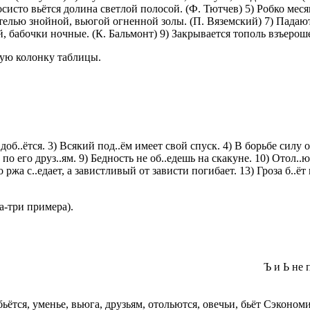
систо вьётся долина светлой полосой. (Ф. Тютчев) 5) Робко меся
етелью знойной, вьюгой огненной золы. (П. Вяземский) 7) Падают
, бабочки ночные. (К. Бальмонт) 9) Закрывается тополь взъерош
щую колонку таблицы.
доб..ётся. 3) Всякий под..ём имеет свой спуск. 4) В борьбе силу о
 по его друз..ям. 9) Бедность не об..едешь на скакуне. 10) Отол..
ржа с..едает, а завистливый от зависти погибает. 13) Гроза б..ёт 
-три примера).
Ъ и Ь не
ьётся, уменье, вьюга, друзьям, отольются, овечьи, бьёт
Сэкономи