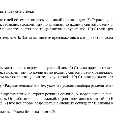
взяты данные строки.
те с ней об..емлет он весь огромный царский дом. 3) Стража царск
 забавляясь ловлей, там по д..линам по п..лям с свитой ловчих ра
 п..кое том в..ётся лес..ница винтом вкруг ст..лба. 10) Страж.. ру
ительным Ъ. Затем выпишите предложения, в которых есть слова
объемлет он весь огромный царский дом. 3) Стража царская стоит 
ясь ловлей, там по долинам по полям с свитой ловчих разъезжал.
том вьётся лестница винтом вкруг столба. 10) Стражи ружьями ст
у «Разделительные Ъ и Ь», укажите условия выбора разделитель
с виду симпатична, строит рожицы обычно. А забравшись на лиану,
акам. Он работник очень важный, строит дом многоэтажный. 5) Н
. 7) Кто все споры разрешает, а виновных осуждает? И законы он
ласные буквы будет разделять Ъ.