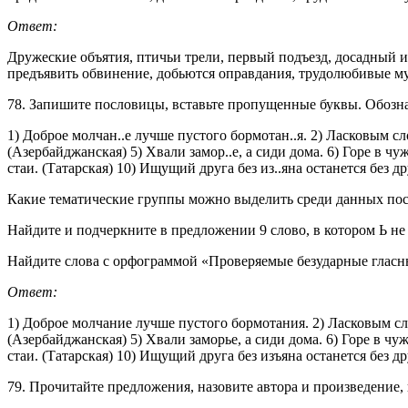
Ответ:
Дружеские объятия, птичьи трели, первый подъезд, досадный и
предъявить обвинение, добьются оправдания, трудолюбивые м
78. Запишите пословицы, вставьте пропущенные буквы. Обозна
1) Доброе молчан..е лучше пустого бормотан..я. 2) Ласковым сло
(Азербайджанская) 5) Хвали замор..е, а сиди дома. 6) Горе в чу
стаи. (Татарская) 10) Ищущий друга без из..яна останется без д
Какие тематические группы можно выделить среди данных по
Найдите и подчеркните в предложении 9 слово, в котором Ь не 
Найдите слова с орфограммой «Проверяемые безударные гласны
Ответ:
1) Доброе молчание лучше пустого бормотания. 2) Ласковым сло
(Азербайджанская) 5) Хвали заморье, а сиди дома. 6) Горе в чу
стаи. (Татарская) 10) Ищущий друга без изъяна останется без д
79. Прочитайте предложения, назовите автора и произведение, 