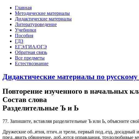
Главная
Методические материалы
Дидактические материалы
Литературоведение
Учебники
Пособия
ГДЗ
ЕГЭ/ГИА/ОГЭ
Обратная связь
Все предметы
Естествознание
Дидактические материалы по русскому я
Повторение изученного в начальных кл
Состав слова
Разделительные Ъ и Ь
77. Запишите, вставляя разделительные Ъ или Ь, объясните сво
Дружеские об..ятия, птич..и трели, первый под..езд, досадный и
пред..явить обвинение, доб..ются оправдания, трудолюбивые му