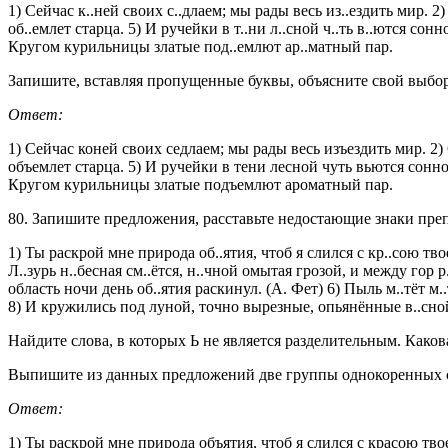
1) Сейчас к..ней своих с..длаем; мы рады весь из..ездить мир. 2)
об..емлет старца. 5) И ручейки в т..ни л..сной ч..ть в..ются сон
Кругом курильницы златые под..емлют ар..матный пар.
Запишите, вставляя пропущенные буквы, объясните свой выбор
Ответ:
1) Сейчас коней своих седлаем; мы рады весь изъездить мир. 2)
объемлет старца. 5) И ручейки в тени лесной чуть вьются сонн
Кругом курильницы златые подъемлют ароматный пар.
80. Запишите предложения, расставьте недостающие знаки пре
1) Ты раскрой мне природа об..ятия, чтоб я слился с кр..сою тво
Л..зурь н..бесная см..ётся, н..чной омытая грозой, и между гор р
область ночи день об..ятия раскинул. (А. Фет) 6) Пыль м..тёт м
8) И кружились под луной, точно вырезные, опьянённые в..сной
Найдите слова, в которых Ь не является разделительным. Какова
Выпишите из данных предложений две группы однокоренных сл
Ответ:
1) Ты раскрой мне природа объятия, чтоб я слился с красою твое