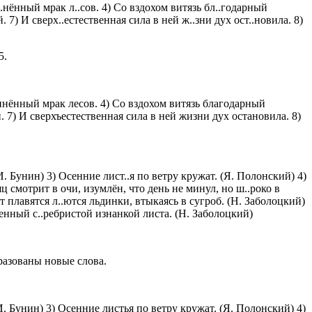
ед..нённый мрак л..сов. 4) Со вздохом витязь бл..годарный
. 7) И сверх..естественная сила в ней ж..зни дух ост..новила. 8)
5.
динённый мрак лесов. 4) Со вздохом витязь благодарный
 7) И сверхъестественная сила в ней жизни дух остановила. 8)
(И. Бунин) 3) Осенние лист..я по ветру кружат. (Я. Полонский) 4)
есяц смотрит в очи, изумлён, что день не минул, но ш..роко в
т плавятся л..ются льдинки, втыкаясь в сугроб. (Н. Заболоцкий)
шенный с..ребристой изнанкой листа. (Н. Заболоцкий)
азованы новые слова.
И. Бунин) 3) Осенние листья по ветру кружат. (Я. Полонский) 4)