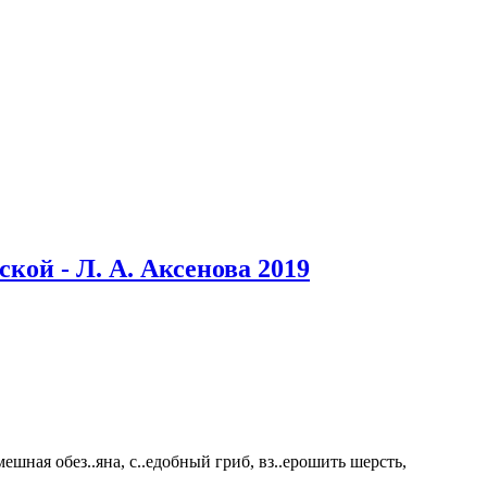
кой - Л. А. Аксенова 2019
мешная обез..яна, с..едобный гриб, вз..ерошить шерсть,