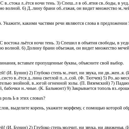
 С в..стока л..ётся ночи тень. 3) Спеш..л в об..ятия св..боды, в у
ною волной. 6) Д..лину брани об..езжая, он видит множество м..чей
. Укажите, какими частями речи являются слова в предложении 
 С востока льётся ночи тень. 3) Спешил в объятия свободы, в уе
ою волной. 6) Долину брани объезжая, он видит множество мечей.
пинания, вставьте пропущенные буквы, объясните свой выбор.
ей! (И. Бунин) 2) Глубоко степь м..лчит, ни звука, ни дв..жен..я. 
..систо в..ётся д..лина светлой п..л..сой. (Ф. Тютчев) 5) Ро..ко м
..телью знойной, в..югой огненной золы. (П. Вяземский) 7) Падаю
, бабочки н..чные. (К. Бальмонт) 9) Закрывается тополь вз..еро
 роль Ь в этих словах?
ов, выделите корень, укажите морфему, с помощью которой обр
й! (И. Бунин) 2) Глубоко степь молчит, ни звука, ни движенья. (