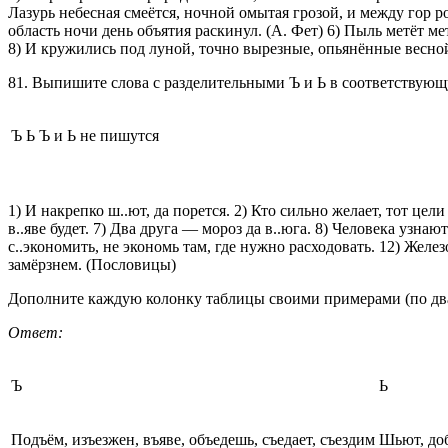
Лазурь небесная смеётся, ночной омытая грозой, и между гор ро
область ночи день объятия раскинул. (А. Фет) 6) Пыль метёт м
8) И кружились под луной, точно вырезные, опьянённые весной
81. Выпишите слова с разделительными Ъ и Ь в соответствую
Ъ
Ь
Ъ и Ь не пишутся
1) И накрепко ш..ют, да порется. 2) Кто сильно желает, тот цели 
в..яве будет. 7) Два друга — мороз да в..юга. 8) Человека узнают
с..экономить, не экономь там, где нужно расходовать. 12) Железо 
замёрзнем. (Пословицы)
Дополните каждую колонку таблицы своими примерами (по два
Ответ:
Ъ
Ь
Подъём, изъезжен, въяве, объедешь, съедает, съездим
Шьют, доб