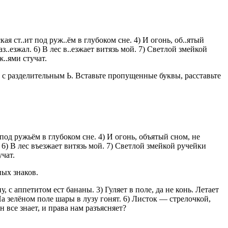
ая ст..ит под руж..ём в глубоком сне. 4) И огонь, об..ятый
з..езжал. 6) В лес в..езжает витязь мой. 7) Светлой змейкой
ж..ями стучат.
 с разделительным Ь. Вставьте пропущенные буквы, расставьте
под ружьём в глубоком сне. 4) И огонь, объятый сном, не
 6) В лес въезжает витязь мой. 7) Светлой змейкой ручейки
учат.
ных знаков.
 с аппетитом ест бананы. 3) Гуляет в поле, да не конь. Летает
а зелёном поле шары в лузу гонят. 6) Листок — стрелочкой,
 все знает, и права нам разъясняет?