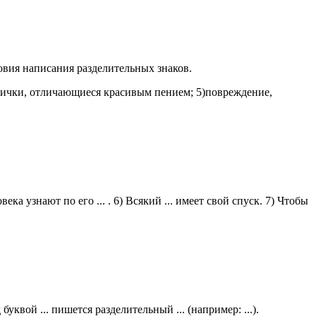
овия написания разделительных знаков.
е птички, отличающиеся красивым пением; 5)повреждение,
ловека узнают по его ... . 6) Всякий ... имеет свой спуск. 7) Чтобы
уквой ... пишется разделительный ... (например: ...).