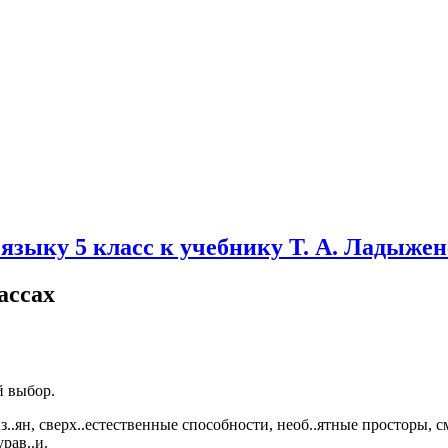
зыку 5 класс к учебнику Т. А. Ладыженс
ассах
й выбор.
з..ян, сверх..естественные способности, необ..ятные просторы, с
рав..и.