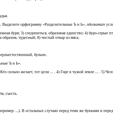
удья.
. Выделите орфограмму «Разделительные Ъ и Ь», обозначьте усл
снежная буря; 3) соединиться, образовав единство; 4) буро-серы
 образом, чудесный; 8) чистый отвар из мяса.
верхъестественный, бульон.
ные Ъ и Ь».
) Кто сильно желает, тот цели ... . 4) Горе в чужой земле ... . 5) Че
ём, съесть.
пример: ...). В остальных случаях перед теми же буквами и перед б