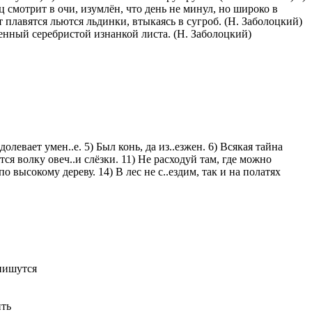
ц смотрит в очи, изумлён, что день не минул, но широко в
 плавятся льются льдинки, втыкаясь в сугроб. (Н. Заболоцкий)
енный серебристой изнанкой листа. (Н. Заболоцкий)
долевает умен..е. 5) Был конь, да из..езжен. 6) Всякая тайна
ются волку овеч..и слёзки. 11) Не расходуй там, где можно
по высокому дереву. 14) В лес не с..ездим, так и на полатях
 пишутся
ть