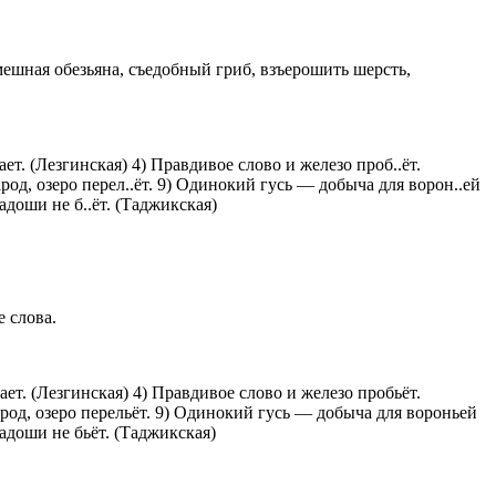
мешная обезьяна, съедобный гриб, взъерошить шерсть,
ет. (Лезгинская) 4) Правдивое слово и железо проб..ёт.
народ, озеро перел..ёт. 9) Одинокий гусь — добыча для ворон..ей
ладоши не б..ёт. (Таджикская)
 слова.
ет. (Лезгинская) 4) Правдивое слово и железо пробьёт.
народ, озеро перельёт. 9) Одинокий гусь — добыча для вороньей
ладоши не бьёт. (Таджикская)