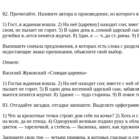
82. Прочитайте. Назовите автора и произведение, из которого 
1) Гост..я жданная вошла. 2) На неё [царевну] находит сон; вмес
сном, не пылает не горит. 5) В один день в..сенний царский сын,
ручейки в..ются пенятся журчат. 8) 3дан..е — ч..до ст..рины. 9) В
Выпишите сначала предложения, в которых есть слова с раздел
недостающие знаки препинания, объясните свой выбор.
Ответ:
Василий Жуковский «Спящая царевна»
1) Гостья жданная вошла. 2) На неё находит сон; вместе с ней 
пылает не горит. 5) В один день весенний царский сын, забавля
вьются пенятся журчат. 8) 3дание — чудо старины. 9) В покое 
83. Отгадайте загадки, отгадки запишите. Выделите орфограмм
1) Что за крохотные точки строят дом себе на кочке? 2) Хоть и 
на воле, да не птица. 4) Однорукий великан поднял руку к обл
цветок — тарелочкой, а стебель — былинка, завит, как пружинка
Запишите свои три — четыре примера, в которых гласные и сог