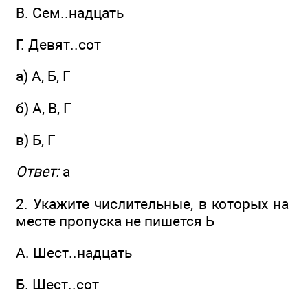
B. Сем..надцать
Г. Девят..сот
а) А, Б, Г
б) А, В, Г
в) Б, Г
Ответ:
а
2. Укажите числительные, в которых на
месте пропуска не пишется Ь
A. Шест..надцать
Б. Шест..сот