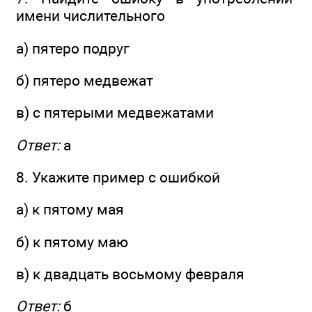
имени числительного
а) пятеро подруг
б) пятеро медвежат
в) с пятерыми медвежатами
Ответ:
а
8. Укажите пример с ошибкой
а) к пятому мая
б) к пятому маю
в) к двадцать восьмому февраля
Ответ:
б