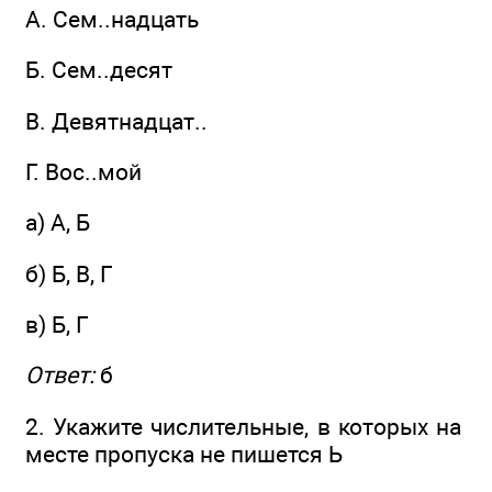
A. Сем..надцать
Б. Сем..десят
B. Девятнадцат..
Г. Вос..мой
а) А, Б
б) Б, В, Г
в) Б, Г
Ответ:
б
2. Укажите числительные, в которых на
месте пропуска не пишется Ь