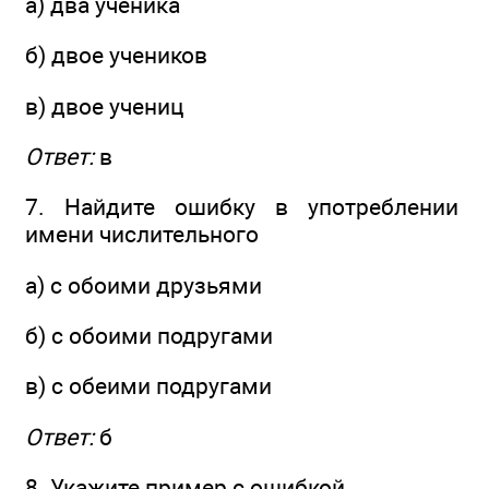
а) два ученика
б) двое учеников
в) двое учениц
Ответ:
в
7. Найдите ошибку в употреблении
имени числительного
а) с обоими друзьями
б) с обоими подругами
в) с обеими подругами
Ответ:
б
8. Укажите пример с ошибкой