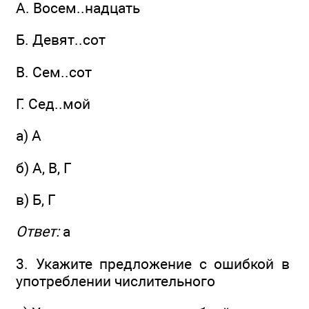
A. Восем..надцать
Б. Девят..сот
B. Сем..сот
Г. Сед..мой
а) А
б) А, В, Г
в) Б, Г
Ответ:
а
3. Укажите предложение с ошибкой в
употреблении числительного