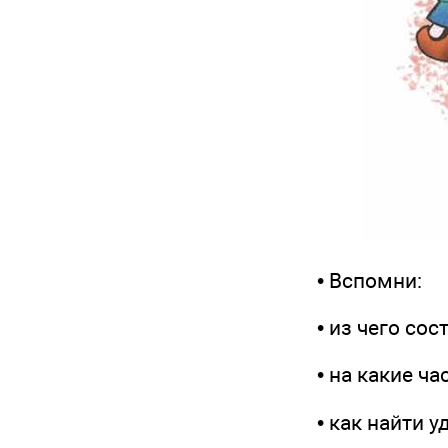
• Вспомни:
• из чего сост
• на какие част
• как найти уд