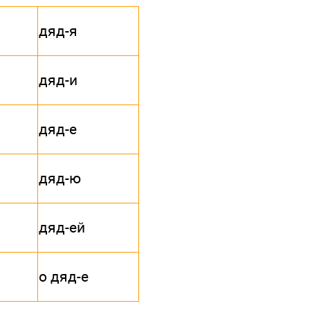
дяд-я
дяд-и
дяд-е
дяд-ю
дяд-ей
о дяд-е