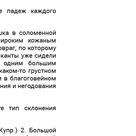
е падеж каждого
ушка в соломенной
 широким кожаным
овраг, по которому
зыканты уже сидели
ся одним большим
 каком-то грустном
ди в благоговейном
мения и негодования
е тип склонения
Купр.) 2. Большой