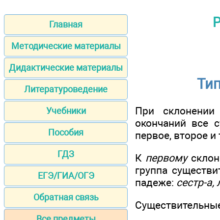
Р
Главная
Методические материалы
Дидактические материалы
Ти
Литературоведение
При склонении 
Учебники
окончаний все с
Пособия
первое, второе и 
ГДЗ
К
первому
склон
группа существи
ЕГЭ/ГИА/ОГЭ
падеже:
сестр-а,
Обратная связь
Существительные
Все предметы