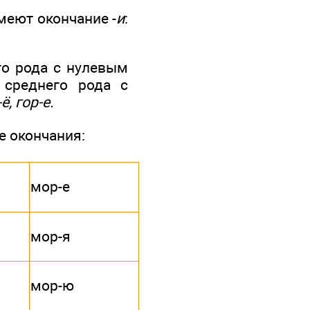
. имеют окончание -
и
:
о рода с нулевым
 среднего рода с
ё, гор-е.
 окончания:
мор-е
мор-я
мор-ю