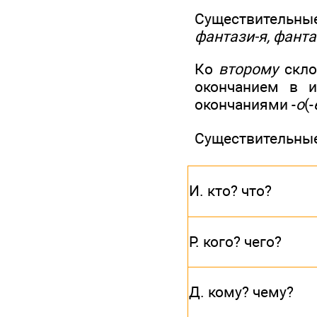
Существительные
фантази-я, фанта
Ко
второму
скло
окончанием в и
окончаниями -
о
(-
Существительные
И. кто? что?
Р. кого? чего?
Д. кому? чему?