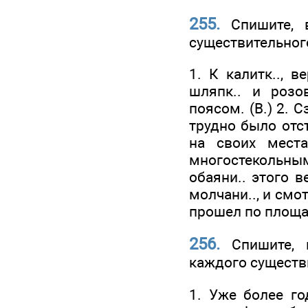
255.
Спишите, в
существительног
1. К калитк.., 
шляпк.. и розо
поясом. (В.) 2. 
трудно было отст
на своих места
многостекольным
обаяни.. этого в
молчани.., и смо
прошел по площад.
256.
Спишите, в
каждого существ
1. Уже более го