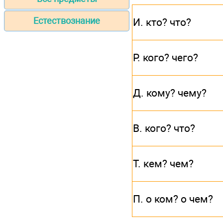
Естествознание
И. кто? что?
Р. кого? чего?
Д. кому? чему?
В. кого? что?
Т. кем? чем?
П. о ком? о чем?