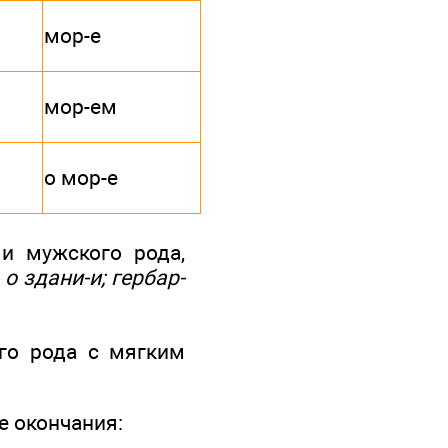
мор-е
мор-ем
о мор-е
 и мужского рода,
о здани-и; гербар-
го рода с мягким
 окончания: