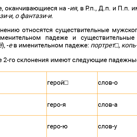
, оканчивающиеся на -
ия
, в Р.п., Д.п. и П.п
зи-и, о фантази-и
.
нению относятся существительные мужског
менительном падеже и существительные
ё
), -
е
в именительном падеже:
портрет□, копь-
 2-го склонения имеют следующие падежные
герой□
слов-о
геро-я
слов-а
геро-ю
слов-у