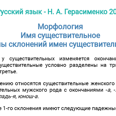
усский язык - Н. А. Герасименко 2
Морфология
Имя существительное
пы склонений имен существите
у существительных изменяется окончан
уществительные условно разделены на тр
третье.
ению относятся существительные женского
тельных мужского рода с окончаниями -
а
, -
 ладь-я, юнош-а.
 1-го склонения имеют следующие падежные