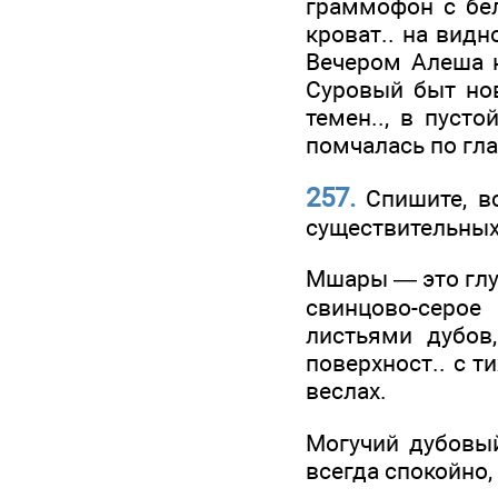
граммофон с бел
кроват.. на видн
Вечером Алеша на
Суровый быт нов
темен.., в пусто
помчалась по глад
257.
Спишите, вс
существительных
Мшары — это глуб
свинцово-серое
листьями дубов,
поверхност.. с т
веслах.
Могучий дубовый 
всегда спокойно,