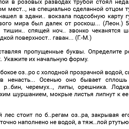
ой в розовых разводах трубой стоял нед
ом мест.., на специально сделанной отцом тум
шел в здани.. вокзала подсобную карту губ
ого мира был далек от роскош... (Леон.) 5
й тишин.. спящей ноч.. звонко чеканятся ш
кой поверхност.. гаван... (Г.-М.)
тавляя пропущенные буквы. Определите р
. Укажите их начальную форму.
окое оз..ро с холодной прозрачной водой, с
 в ненасть... Осенью оно бывает сплошь
 р..бин, черемух.., липы, орешника. Лодк
ихим шуршанием, мокрые листья липнут к ее 
лес стоит по б..регам оз..ра, закрывая его
 точно наполнено не водой, а тяж..лой ртутью