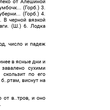
алеко от Алешиной
бочк... (Горб.) 3.
ерни... (Горб.) 4.
. В черной вязкой
аги. (Ш.) 6. Лодка
од, число и падеж
инее в ясные дни и
 завалено сухими
а скользит по его
б..ртам, виснут на
 от в..тров, и оно
.