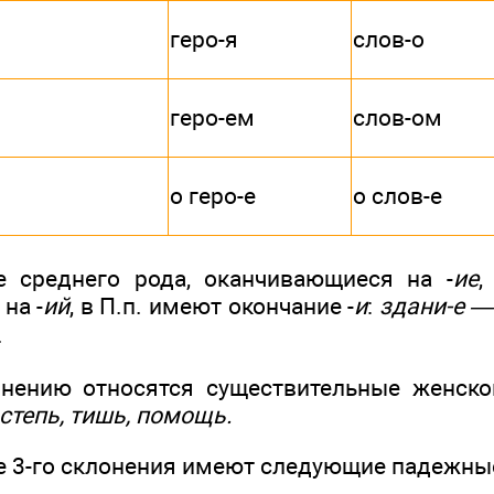
геро-я
слов-о
геро-ем
слов-ом
о геро-е
о слов-е
е среднего рода, оканчивающиеся на -
ие
,
на -
ий
, в П.п. имеют окончание -
и
:
здани-е — 
.
нению относятся существительные женско
степь, тишь, помощь.
 3-го склонения имеют следующие падежные