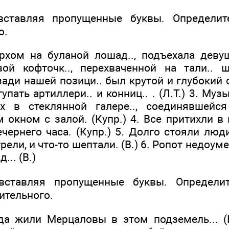
ставляя пропущенные буквы. Определит
о.
верхом на буланой лошад.., подъехала дев
вой кофточк.., перехваченной на тали..
Сзади нашей позици.. был крутой и глубокий 
упать артиллери.. и конниц.. . (Л.Т.) 3. Му
х в стеклянной галере.., соединявшей
 окном с залой. (Купр.) 4. Все притихли в
ечернего часа. (Купр.) 5. Долго стояли лю
трели, и что-то шептали. (В.) 6. Ропот недоу
.. (В.)
ставляя пропущенные буквы. Определит
ительного.
да жили Мерцаловы в этом подземель... (