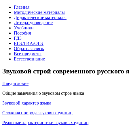
Главная
Методические материалы
Дидактические материалы
Литературоведение
Учебники
Пособия
ГДЗ
ЕГЭ/ГИА/ОГЭ
Обратная связь
Все предметы
Естествознание
Звуковой строй современного русского я
Предисловие
Общие замечания о звуковом строе языка
Звуковой характер языка
Сложная природа звуковых единиц
Реальные характеристики звуковых единиц