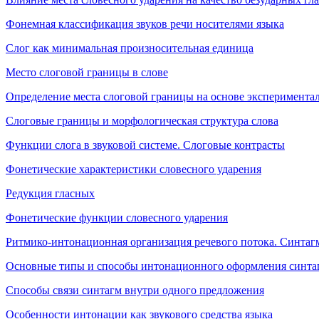
Фонемная классификация звуков речи носителями языка
Слог как минимальная произносительная единица
Место слоговой границы в слове
Определение места слоговой границы на основе эксперимент
Слоговые границы и морфологическая структура слова
Функции слога в звуковой системе. Слоговые контрасты
Фонетические характеристики словесного ударения
Редукция гласных
Фонетические функции словесного ударения
Ритмико-интонационная организация речевого потока. Синтаг
Основные типы и способы интонационного оформления синта
Способы связи синтагм внутри одного предложения
Особенности интонации как звукового средства языка