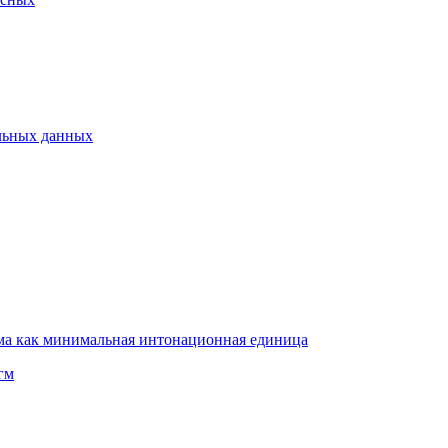
альных данных
ма как минимальная интонационная единица
гм