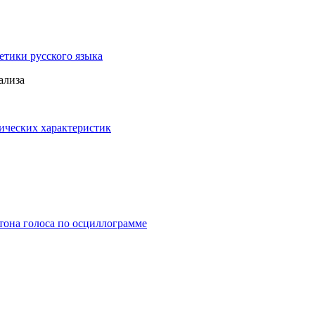
етики русского языка
ализа
тических характеристик
тона голоса по осциллограмме