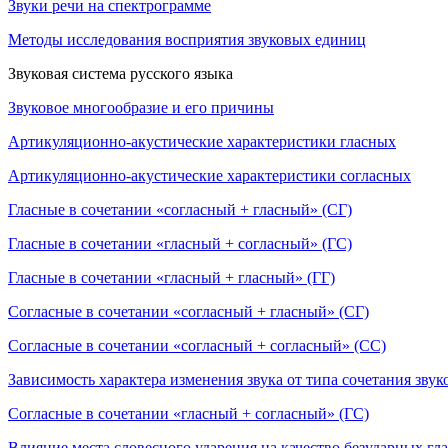
Звуки речи на спектрограмме
Методы исследования восприятия звуковых единиц
Звуковая система русского языка
Звуковое многообразие и его причины
Артикуляционно-акустические характеристики гласных
Артикуляционно-акустические характеристики согласных
Гласные в сочетании «согласный + гласный» (СГ)
Гласные в сочетании «гласный + согласный» (ГС)
Гласные в сочетании «гласный + гласный» (ГГ)
Согласные в сочетании «согласный + гласный» (СГ)
Согласные в сочетании «согласный + согласный» (СС)
Зависимость характера изменения звука от типа сочетания звук
Согласные в сочетании «гласный + согласный» (ГС)
Влияние места словесного ударения на качество безударных гл