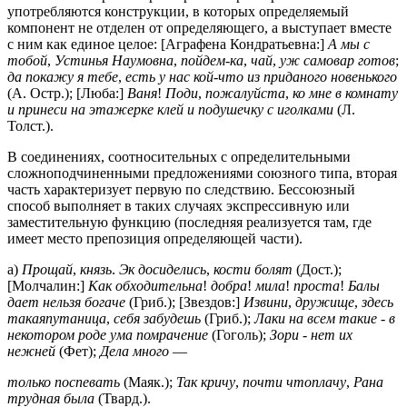
употребляются конструкции, в которых определяемый
компонент не отделен от определяющего, а выступает вместе
с ним как единое целое: [Аграфена Кондратьевна:]
А мы с
тобой
,
Устинья Наумовна
,
пойдем
-
ка
,
чай
,
уж самовар готов
;
да покажу я тебе
,
есть у нас кой
-
что из приданого новенького
(А. Остр.); [Люба:]
Ваня
!
Поди
,
пожалуйста
,
ко мне в комнату
и принеси на этажерке клей и подушечку с иголками
(Л.
Толст.).
В соединениях, соотносительных с определительными
сложноподчиненными предложениями союзного типа, вторая
часть характеризует первую по следствию. Бессоюзный
способ выполняет в таких случаях экспрессивную или
заместительную функцию (последняя реализуется там, где
имеет место препозиция определяющей части).
а)
Прощай
,
князь
.
Эк досиделись
,
кости болят
(Дост.);
[Молчалин:]
Как обходительна
!
добра
!
мила
!
проста
!
Балы
дает нельзя богаче
(Гриб.); [Звездов:]
Извини
,
дружище
,
здесь
такаяпутаница
,
себя забудешь
(Гриб.);
Лаки на всем такие
-
в
некотором роде ума помрачение
(Гоголь);
Зори
-
нет их
нежней
(Фет);
Дела много
—
только поспевать
(Маяк.);
Так кричу
,
почти чтоплачу
,
Рана
трудная была
(Твард.).