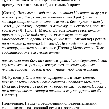
художественной литературе они используются
преимущественно как изобразительный прием.
[София]:
Позвольте
...
видите ль
...
сначала Цветистый луг
;
и я
искала Траву Какую
-
то
,
не вспомню наяву
(Гриб.);
Были в
конторе старые висячие стенные часы
;
давно уже не шли
(Л.
Толст.); [Анютка:]
Дедушка
!
А девчонку
,
ты сказывал
,
ведь не
убили же
(Л. Толст.); [Марфа:]
Да вот хозяин вечор покупку
привез из города
;
чай
-
сахар
,
положил тут на полку
.
Мненевдомек прибрать
.
Глядь
,
нынче нет
. [Михайла:]
Грешим
на прохожего
,
ночевал
(Л. Толст.);
По соседству живут две
сестрицы
,
шитьем занимаются
(Помял.);
Меня сестра Поля
водилатогда же в лес возле именья
,
показывала там дом
,
называется грот
.
Домик деревянный
,
как
кружево весь вырезной
,
а вокруг него на земле чугунные
плиты
,
заросли травой
,
а постучишь
-
подними пустота
(Н. Кузьмин);
Она в новом сарафане
,
а я в своем синяке
,
только пояском новым
-
сама соткала
-
подпоясалась
(Абр.);
Илья
-
то Муромец из
-
под ручки врага высматривает
.
Наруке у
него палица висит
,
свинцом налита
,
а ему как рукавичка
(Б.
Шергин).
Примечание. Наряду с бессоюзными определительными
сочетаниями в разговорной речи и просторечии