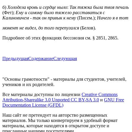
б)
Холодела кровь и сердце ныло
:
Так тяжка была твоя печаль
(Фет);
Ему и самому было тяжело расставаться с
Калиновичем
-
так он привык к нему
(Писем.);
Ничего я в тот
момент не видел
,
до того перепугался
(Белов).
Подробнее об этих функциях бессоюзия см. § 2851, 2865.
Предыдущая
Содержание
Следующая
"Основы грамотности" - материалы для студентов, учителей,
учеников и их родителей.
Все материалы доступны по лицензии
Creative Commons
Attribution-Sharealike 3.0 Unported CC BY-SA 3.0
и
GNU Free
Documentation License (GFDL)
Наш сайт не претендует на авторство размещенных
материалов. Мы только конвертируем в удобный формат
материалы, которые находятся в открытом доступе и
присланные нашими посетителями.