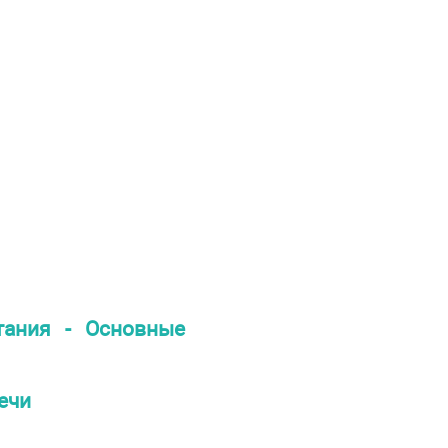
тания - Основные
ечи