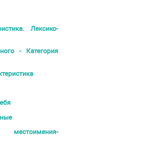
истика. Лексико-
ного - Категория
ктеристика
ебя
ьные
 местоимения-