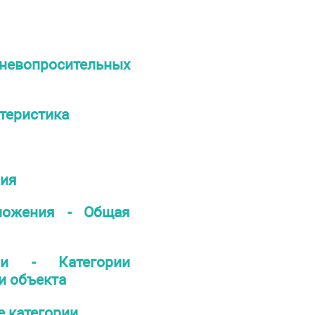
вопросительных
теристика
ния
дложения - Общая
ии - Категории
и объекта
 категории