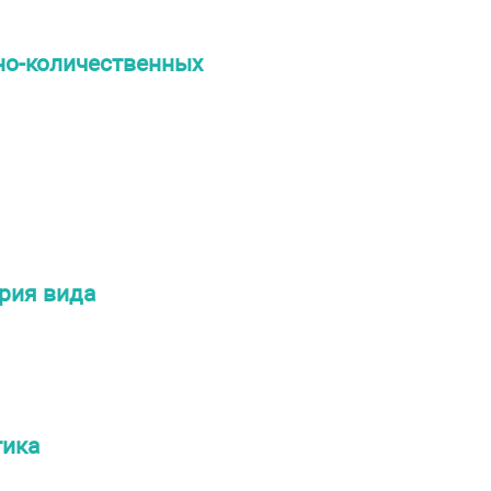
о-количественных
ория вида
тика