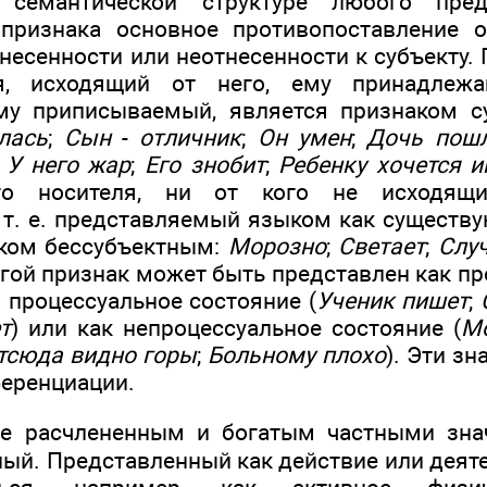
в семантической структуре любого пред
 признака основное противопоставление о
тнесенности или неотнесенности к субъекту
ля, исходящий от него, ему принадле
му приписываемый, является признаком 
лась
;
Сын
-
отличник
;
Он умен
;
Дочь пошл
;
У него жар
;
Его знобит
;
Ребенку хочется и
го носителя, ни от кого не исходящ
т. е. представляемый языком как существу
аком бессубъектным:
Морозно
;
Светает
;
Случ
ругой признак может быть представлен как про
 процессуальное состояние (
Ученик пишет
;
т
) или как непроцессуальное состояние (
М
тсюда видно горы
;
Больному плохо
). Эти з
еренциации.
ее расчлененным и богатым частными зна
ный. Представленный как действие или деят