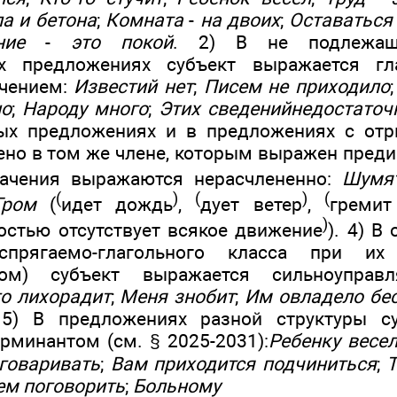
ла и бетона
;
Комната
-
на двоих
;
Оставаться
ние
-
это покой
. 2) В не подлежащн
ых предложениях субъект выражается г
чением:
Известий нет
;
Писем не приходило
но
;
Народу много
;
Этих сведенийнедостаточ
ых предложениях и в предложениях с отр
ено в том же члене, которым выражен преди
значения выражаются нерасчлененно:
Шумя
(
)
(
)
(
Гром
(
идет дождь
,
дует ветер
,
гремит
)
остью отсутствует всякое движение
). 4) В
спрягаемо-глагольного класса при их 
рном) субъект выражается сильноуправ
о лихорадит
;
Меня знобит
;
Им овладело бе
 5) В предложениях разной структуры с
рминантом (см. § 2025-2031):
Ребенку весе
говаривать
;
Вам приходится подчиниться
;
Т
кем поговорить
;
Больному