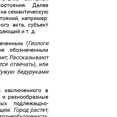
состояния. Далее
 на семантическую
тояний, например:
ого акта, субъект
дающий и т. д.
аченным (
Геологи
не обозначенным
чит
;
Рассказывают
тся отвечать
), или
ужую бедуруками
а заключенного в
е и разнообразные
ных подлежащно-
ащим:
Город растет
;
этонеобходимость
;