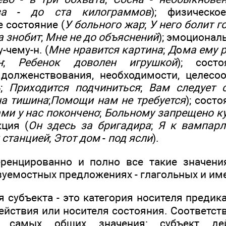
за
-
до ста килограммов
); физическо
 состояние (
У больного жар
;
У него болит г
а знобит
;
Мне не до объяснений
); эмоционал
-чему-н. (
Мне нравится картина
;
Д
о
ма ему 
н
;
Ребенок доволен игрушкой
); состо
долженствования, необходимости, целесоо
ь
;
Приходится подчиниться
;
Вам следует с
а тишина
;
Помощи нам не требуется
); сост
ми у нас покончено
;
Больному запрещено к
кция (
Он здесь за бригадира
;
Я к вампарл
 станцией
;
Этот дом
-
под ясли
).
ренцированно и полно все такие значени
уемостных предложениях - глагольных и им
я субъекта - это категория носителя предик
ействия или носителя состояния. Соответст
а самых общих значения: субъект дей