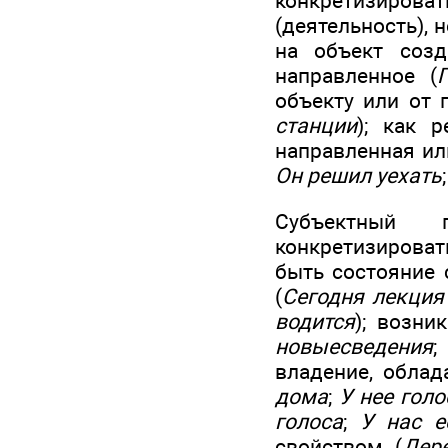
конкретизиров
(деятельность), 
на объект созд
направленное (
объекту или от п
станции
); как р
направленная или
Он решил уехать
Субъектный 
конкретизироват
быть состояние 
(
Сегодня лекция
водится
); возни
новыесведения
владение, облад
дома
;
У нее голо
голоса
;
У нас е
свойством (
Дер