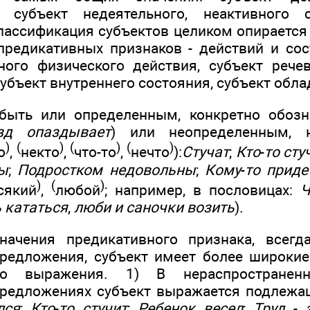
 субъект недеятельного, неактивного 
лассификация субъектов целиком опирается
редикативных признаков - действий и сос
ного физического действия, субъект речев
убъект внутреннего состояния, субъект обла
быть или определенным, конкретно обозн
зд опаздывает
) или неопределенным, 
)
(
)
(
)
(
)
о
,
некто
,
что-то
,
нечто
):
Стучат
;
Кто
-
то сту
ы
;
Подростком недовольны
;
Кому
-
то приде
)
(
)
сякий
,
любой
; например, в пословицах:
Ч
 кататься
,
люби и саночки возить
).
начения предикативного признака, всегд
редложения, субъект имеет более широки
го выражения. 1) В нераспространен
предложениях субъект выражается подлеж
лся
;
Кто
-
то стучит
;
Ребенок весел
;
Труд
-