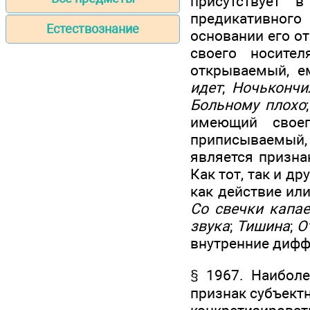
присутствует 
предикативного
Естествознание
основании его о
своего носите
открываемый, е
идет
;
Ночькончи
Больному плохо
имеющий свое
приписываемый, 
является призн
Как тот, так и д
как действие или
Со свечки капае
звука
;
Тишина
;
О
внутренние дифф
§ 1967. Наибол
признак субъект