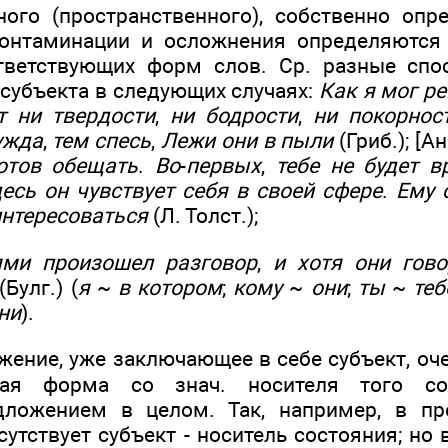
ного (пространственного), собственно опре
контаминации и осложнения определяются
тветствующих форм слов. Ср. разные спо
 субъекта в следующих случаях:
Как я мог р
т ни твердости
,
ни бодрости
,
ни покорнос
ужда
,
тем спесь
,
Лежи они в пыли
(Гриб.); [А
отов обещать
.
Во
-
первых
,
тебе не будет 
есь он чувствует себя в своей сфере
.
Ему 
интересоваться
(Л. Толст.);
ми произошел разговор
,
и хотя они гов
(Булг.) (
я
~
в котором
;
кому
~
они
;
ты
~
теб
ни
).
жение, уже заключающее в себе субъект, оч
щая форма со знач. носителя того сос
дложением в целом. Так, например, в п
утствует субъект - носитель состояния; но