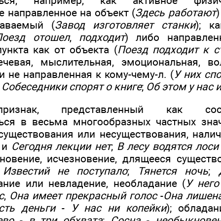
аться, например, как активное физи
не направленное на объект (
Здесь работают
аваемый (
Завод изготовляет станки
); к
Поезд отошел
,
подходит
) либо направлен
ункта как от объекта (
Поезд подходит к с
ечевая, мыслительная, эмоциональная, во
 не направленная к кому-чему-л. (
У них сп
;
Собеседники спорят о книге
;
Об этом у нас 
признак, представленный как сос
ься в весьма многообразных частных зна
существования или несуществования, налич
и
Сегодня лекции нет
;
В лесу водятся лоси
кновение, исчезновение, длящееся существ
;
Известий не поступало
;
Тянется ночь
;
ание или невладение, необладание (
У него
с
,
Она имеет прекрасный голос
-
Она лишена
сть деньги
-
У нас ни копейки
); облада
ево
-
в три обхвата
;
Сосна
-
необыкнове