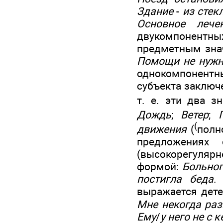
Здание
-
из стек
Основное лече
двукомпонентн
предметным зна
Помощи не нуж
однокомпонентн
субъекта заключ
т. е. эти два 
Дождь
;
Ветер
;
(
движения
(
полн
предложениях 
(высокорегуля
формой:
Больног
постигла беда
.
выражается дете
Мне некогда раз
Ему
/
у него не с 