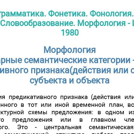
грамматика. Фонетика. Фонология.
 Словообразование. Морфология - 
1980
Морфология
рные семантические категории -
ивного признака(действия или с
субъекта и объекта
ия предикативного признака (действия или 
енного в тот или иной временной план, в
уктурной схемы предложения: в одном и
ного предложения или в главном чле
ного. Это - центральная семантическая