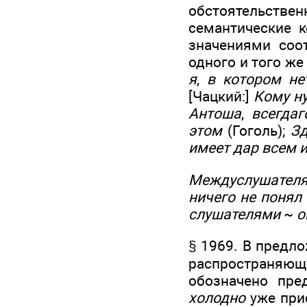
обстоятельствен
семантические 
значениями соо
одного и того же
я
,
в котором не
[Чацкий:]
Кому н
Антоша
,
всегдаг
этом
(Гоголь);
Зд
имеет дар всем 
Междуслушателя
ничего не понял
слушателями
~
о
§ 1969. В предло
распространяю
обозначено пре
холодно
уже прис