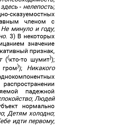
 здесь
-
нелепость
;
о-сказуемостных
лавным членом с
;
Не минуло и году
;
но
. 3) В некоторых
ицанием значение
кативный признак,
(
)
т
(
кто-то шумит
);
)
 гром
);
Никакого
 однокомпонентных
распространении
ляемой падежной
спокойство
;
Людей
убъект нормально
ло
;
Детям холодно
;
ебе идти первому
;