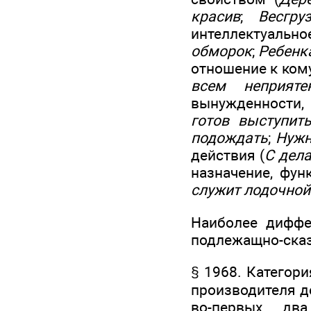
красив
;
Весгру
интеллектуальное
обморок
;
Ребенк
отношение к кому
всем неприяте
вынужденности, 
готов выступит
подождать
;
Нужн
действия (
С дела
назначение, фун
служит лодочной
Наиболее диффе
подлежащно-сказ
§ 1968. Категори
производителя д
во-первых, дв