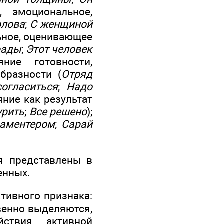
е, эмоциональное,
олова
;
С женщиной
ьное, оценивающее
рады
;
Этот человек
яние готовности,
бразности (
Отряд
огласиться
;
Надо
ояние как результат
урить
;
Все решено
);
аментером
;
Сарай
я представлены в
енных.
ативного признака:
венно выделяются,
ствия, активной