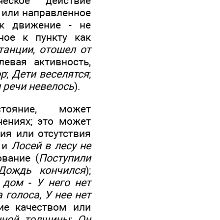
ческое действие
) или направленное
ак движение - не
ное к пункту как
танции
,
отошел от
левая активность,
ор
;
Дети веселятся
;
и речи невелось
).
тояние, может
чениях; это может
ия или отсутствия
и
Лосей в лесу не
ование (
Поступили
Дождь кончился
);
 дом
-
У него нет
 голоса
,
У нее нет
ние качеством или
нной толщины
;
Он