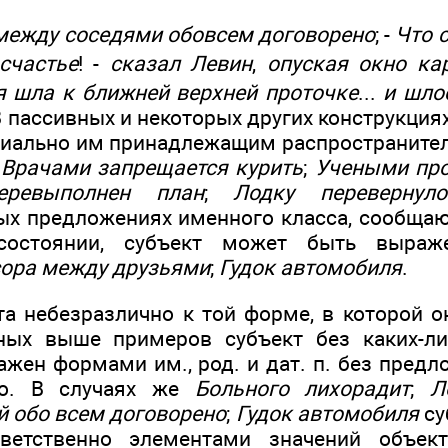
между соседями обовсем договорено
; -
Что 
счастье
! -
сказал Левин
,
опуская окно ка
 шла к ближней верхней проточке
...
и шло
 В пассивных и некоторых других конструкция
иально им принадлежащим распространителе
:
Врачами запрещается курить
;
Учеными про
еревыполнен план
;
Лодку перевернул
х предложениях именного класса, сообща
состоянии, субъект может быть выра
ора между друзьями
;
Гудок автомобиля
.
та небезразлично к той форме, в которой о
ных выше примеров субъект без каких-ли
ен формами им., род. и дат. п. без предлог
го. В случаях же
Больного лихорадит
;
Л
й обо всем договорено
;
Гудок автомобиля
су
ветственно элементами значений объектн