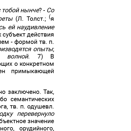
с тобой нынче
? -
Со
(
реты
(Л. Толст.;
я
сь ей наудивление
х субъект действия
м - формой тв. п.
изводятся опыты
;
о волной
. 7) В
ющих о конкретном
жен примыкающей
но заключено. Так,
бо семантических
а, тв. п. одушевл.
одку перевернуло
бъектное значение
ого, орудийного,