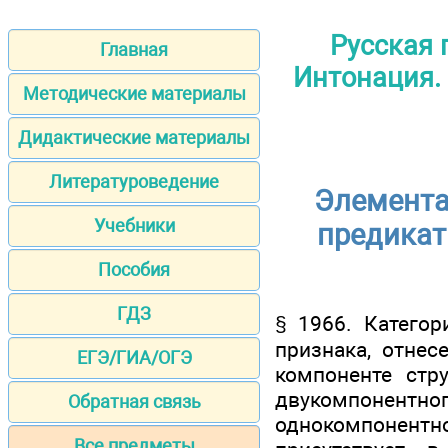
Русская 
Главная
Интонация.
Методические материалы
Дидактические материалы
Литературоведение
Элемента
Учебники
предикат
Пособия
ГДЗ
§ 1966. Категор
признака, отнес
ЕГЭ/ГИА/ОГЭ
компоненте стр
двукомпонент
Обратная связь
однокомпонент
Все предметы