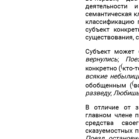
деятельности и
семантическая к
классификацию п
субъект конкрет
существования, с
Субъект может 
вернулись
;
Пое
(
конкретно (
кто-т
всякие небылиц
(
обобщенным (
в
разведу
;
Любишь
В отличие от з
главном члене п
средства свое
сказуемостных 
Поезд останови