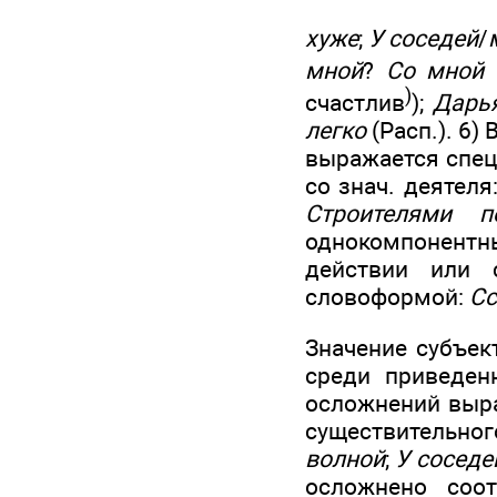
хуже
;
У соседей
/
мной
?
Со мной 
)
счастлив
);
Дарья
легко
(Расп.). 6)
выражается спец
со знач. деятеля
Строителями п
однокомпонентны
действии или 
словоформой:
Сс
Значение субъек
среди приведен
осложнений выраж
существительно
волной
;
У соседе
осложнено соот