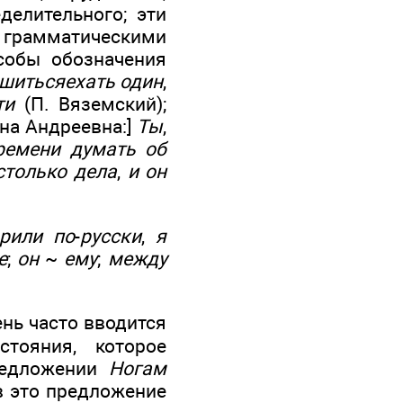
делительного; эти
 грамматическими
собы обозначения
ешитьсяехать один
,
ти
(П. Вяземский);
нна Андреевна:]
Ты
,
времени думать об
столько дела
,
и он
орили по
-
русски
,
я
е
;
он
~
ему
;
между
ень часто вводится
тояния, которое
редложении
Ногам
 в это предложение