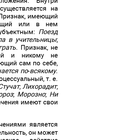
ложения. Внутри
существляется на
. Признак, имеющий
жащий или в нем
субъектным:
Поезд
а в учительницы
;
грать
. Признак, не
ий и никому не
ющий сам по себе,
ается по
-
всякому
.
цессуальный, т. е.
Стучат
;
Лихорадит
;
ороз
;
Морозно
;
Ни
начения имеют свои
чениями является
ельность, он может