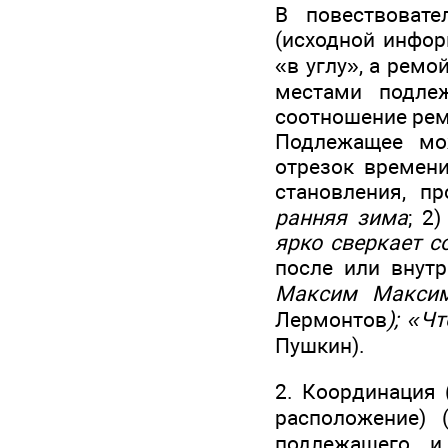
В повествоват
(исходной инфор
«в углу», а рем
местами подл
соотношение рем
Подлежащее мож
отрезок времен
становления, п
ранняя зима
; 2
ярко сверкает с
после или внут
Максим Максим
Лермонтов
); «Ч
Пушкин).
2. Координация (
расположение) 
подлежащего и