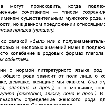
да могут происходить, когда подле
именным сочетанием — «писем сохранило
; именем существительным мужского рода,
ности, но в данном предложении относящимс
анова пришла (пришел)
.
 со связкой «был» или с полузнаменатель
довых и числовых значений имен в подле
сто колебание в родовых формах глаго
ым событием
.
вии с нормой литературного языка род
 общего рода зависит от пола лица, о к
чке, девушке, женщине мы скажем:
Она ст
ля, сластена и проч.)
, а о мальчике, юн
дира (лежебока, злюка, соня и проч.).
В 
льзовать определение женского рода дл