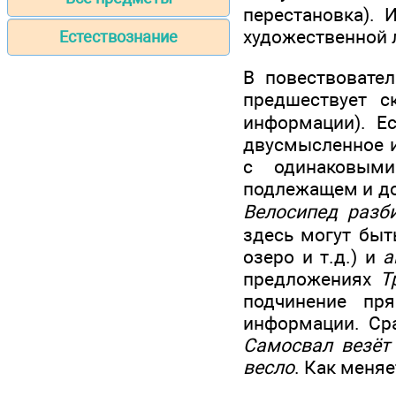
перестановка). 
художественной 
Естествознание
В повествовате
предшествует с
информации). Е
двусмысленное и
с одинаковым
подлежащем и д
Велосипед разб
здесь могут быт
озеро и т.д.) и
а
предложениях
Т
подчинение пр
информации. Ср
Самосвал везёт 
весло
. Как меня