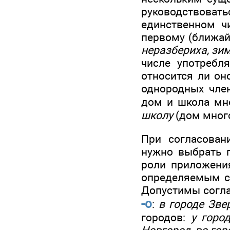
руководствовать
единственном чи
первому (ближай
неразбериха, зим
числе употребля
относится ли он
однородных чле
дом и школа м
школу
(дом много
При согласован
нужно выбрать 
роли приложения
определяемым 
Допустимы согла
-о
:
в городе Зве
городов:
у горо