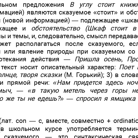
ельном предложения
В углу стоит кни
мацией) являются сказуемое «стоит» и обс
ой (новой информацией) — подлежащее «шка
ежащее и
обстоятельство (Шкаф стоит в 
ы и темы, и, следовательно, смысл передав
ет располагаться после сказуемого, есл
и или явление природы при сказуемом со 
ротекания действия —
Пришла осень, Пр
) текст носит описательный характер:
Поет 
олнце, творя сказки
(М. Горький); 3) в слов
ри прямой речи:
«Нам придется здесь ноч
ыч, — «в такую метель через горы не
то же ты не едешь?» — спросил я ямщика 
лат. con — с, вместе, совместно + ordinat
(в школьном курсе употребляется термин
 сказуемого — это синтаксическая свя