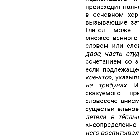
происходит полн
в основном хор
вызывающие зат
Глагол может
множественного
словом или сло
двое, часть сту
сочетанием со 
если подлежащ
кое-кто»
, указы
на трибунах
. И
сказуемого п
словосочетанием
существительное
летела в тёплы
«неопределенно-
него воспитывал