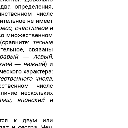
два определения,
инственном числе
вительное не имеет
есс, счастливое и
 во множественном
(сравните:
тесные
тельное, связаны
равый — левый,
хний — нижний
) и
еского характера:
ественного числа,
ственном числе
аличие нескольких
амы, японский и
ится к двум или
рат и сестра
. Чем