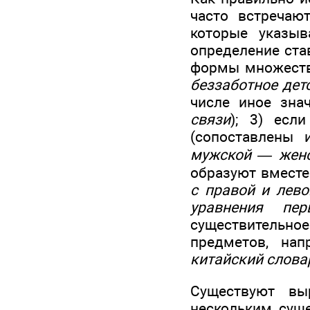
часто встречаю
которые указыв
определение ста
формы множеств
беззаботное дет
числе иное знач
связи
); 3) есл
(сопоставлены 
мужской — женс
образуют вместе
с правой и лево
уравнения пе
существительное
предметов, на
китайский слова
Существуют вы
нескольким сущ