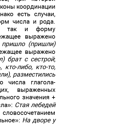
аконы координации
ако есть случаи,
рм числа и рода.
о, так и форму
лежащее выражено
—
пришло (пришли)
лежащее выражено
) брат с сестрой
;
, кто-либо, кто-то,
ли), разместились
о числа глагола-
их, выраженных
льного значения +
сла»:
Стая лебедей
 словосочетанием
льное»:
На дворе у