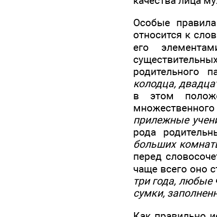
качества лица м
Особые правила
относится к сло
его элементам
существительны
родительного п
колодца, двадца
в этом положе
множественного 
прилежные учен
рода родительн
больших комнат
перед словосоче
чаще всего оно 
три года, любые 
сумки, заполнен
Как правильно и