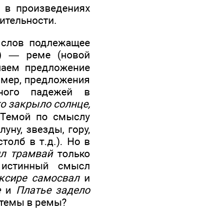
и в произведениях
ительности.
 слов подлежащее
я) — реме (новой
чаем предложение
имер, предложения
ного падежей в
о закрыло солнце,
 Темой по смыслу
уну, звезды, гору,
толб в т.д.). Но в
ил трамвай
только
 истинный смысл
уксире самосвал
и
е
и
Платье задело
 темы в ремы?