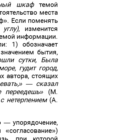
жный шкаф
темой
тоятельство места
ф». Если поменять
углу)
, изменится
аемой информации.
и: 1) обозначает
значением бытия,
ошли сутки, Была
море, гудит город,
ах автора, стоящих
евать,» — сказал
 переедешь»
(М.
с нетерпением
(А.
io — упорядочение,
 «согласование»)
зь, при которой