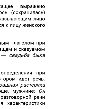
жащее выражено
сь (сохранилась)
 называющим лицо
я к лицу женского
ным глаголом при
жащем и сказуемом
ла —
свадьба была
 определения при
отором идет речь.
рашная растеряха
оше, мужчине:
Он
разговорной речи
я характеристики