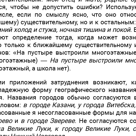
ся, чтобы не допустить ошибки? Использ
сле, если по смыслу ясно, что оно отно
шему) существительному, но и к остальным
ний холод и стужа, ночная тишина и покой
.
ют определение тогда, когда может возн
о только к ближайшему существительному 
нов: «На пустыре выстроили многоэтажные
ногоэтажные) —
На пустыре выстроили мн
этажный, а школа нет).
ии приложений затруднения возникают, ка
падежную форму географического названия
. Названия городов обычно согласуются 
словом:
в городе Казани, у города Витебска,
сованные я несогласованные формы для на
рево
и
в городе Звереве
. Не согласуются с
да Великие Луки, к городу Великие Луки,