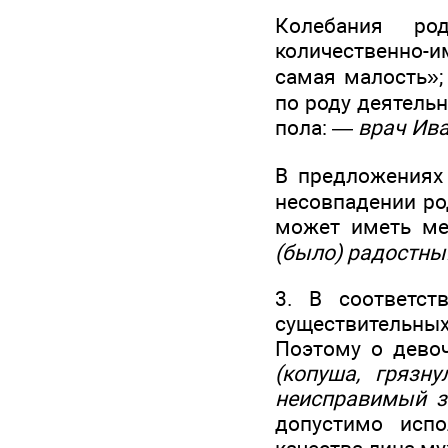
Колебания ро
количественно-
самая малость»
по роду деятель
пола: —
врач Ив
В предложениях
несовпадении ро
может иметь ме
(было) радостн
3. В соответст
существительных
Поэтому о дево
(копуша, грязну
неисправимый за
допустимо испо