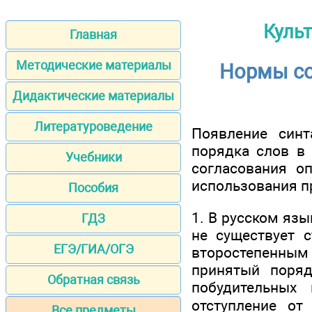
Культ
Главная
Методические материалы
Нормы со
Дидактические материалы
Литературоведение
Появление синт
порядка слов в 
Учебники
согласования оп
использования п
Пособия
1. В русском язы
ГДЗ
не существует 
ЕГЭ/ГИА/ОГЭ
второстепенны
принятый поряд
Обратная связь
побудительных
отступление от
Все предметы