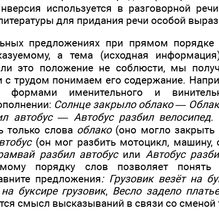
Инверсия используется в разговорной реч
литературы для придания речи особой выраз
льных предложениях при прямом порядке
казуемому, а тема (исходная информаци
сли это положение не соблюсти, мы полу
 с трудом понимаем его содержание. Напр
и формами именительного и винитель
ополнении:
Солнце закрыло облако — Облак
ил автобус — Автобус разбил велосипед
.
ь только слова
облако
(оно могло закрыть л
втобус
(он мог разбить мотоцикл, машину, с
рамвай разбил автобус
или
Автобус разб
ямому порядку слов позволяет понять
авните предложения
: Грузовик везёт на б
на буксире грузовик
,
Весло задело плать
ется смысл высказываний в связи со сменой