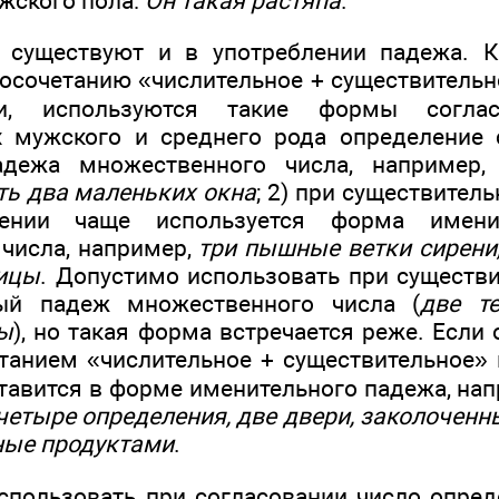
ужского пола:
Он такая растяпа
.
 существуют и в употреблении падежа. К
восочетанию «числительное + существительн
и, используются такие формы согла
х мужского и среднего рода определение 
адежа множественного числа, например
ть два маленьких окна
; 2) при существител
нии чаще используется форма имени
числа, например,
три пышные ветки сирени
ицы
. Допустимо использовать при существ
ый падеж множественного числа (
две т
ы
), но такая форма встречается реже. Если
танием «числительное + существительное» и
ставится в форме именительного падежа, на
четыре определения, две двери, заколоченн
ные продуктами
.
спользовать при согласовании число опре