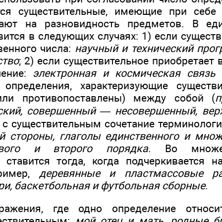
тся существительные, имеющие при себе 
ают на разновидность предметов. В ед
вится в следующих случаях: 1) если сущест
енного числа:
научный и технический прогр
ство
; 2) если существительное приобретает
ение:
электронная и космическая связь
и определения, характеризующие существи
или противопоставлены) между собой (
п
кий, совершенный — несовершенный, вер
 с существительным сочетание терминологич
й стороны, глаголы единственного и множ
рвого и второго порядка
. Во множе
 ставится тогда, когда подчеркивается н
пример,
деревянные и пластмассовые р
ри, баскетбольная и футбольная сборные
.
ражения, где одно определение относ
ествительным:
мой отец и мать, родные б