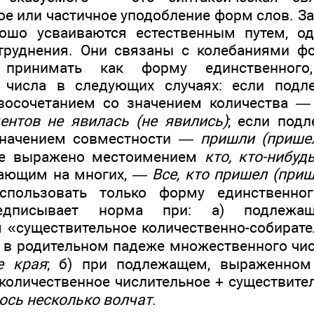
ое или частичное уподобление форм слов. З
ошо усваиваются естественным путем, одн
руднения. Они связаны с колебаниями фо
 принимать как форму единственног
 числа в следующих случаях: если под
восочетанием со значением количества 
дентов не явилась (не явились)
; если под
значением совместности —
пришли (пришел
ее выражено местоимением
кто, кто-нибудь
вающим на многих, —
Все, кто пришел (приш
спользовать только форму единственног
редписывает норма при: а) подлежащ
 «существительное количественно-собирате
 в родительном падеже множественного чи
е края
; б) при подлежащем, выраженном
количественное числительное + существите
ось несколько волчат
.