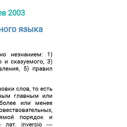
ев 2003
ного языка
но незнанием: 1)
 и сказуемого, 3)
вления, 5) правил
овки слов, то есть
иным главным или
более или менее
вествовательных,
рямой порядок и
 лат. inversio —