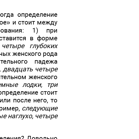
огда определение
ое» и стоит между
сования: 1) при
ставится в форме
,
четыре глубоких
ьных женского рода
тельного падежа
, двадцать четыре
ительном женского
емные лодки, три
 определение стоит
ли после него, то
пример,
следующие
ые наглухо, четыре
деления? Довольно