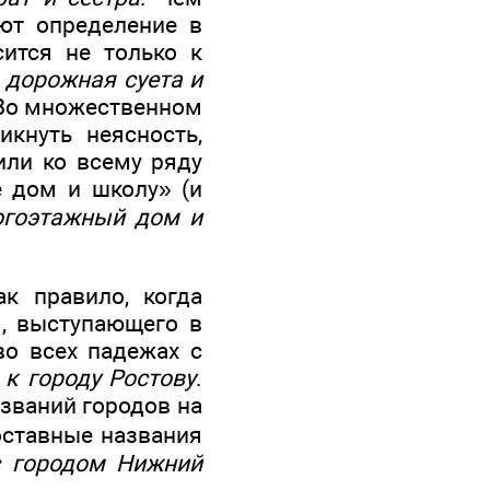
уют определение в
сится не только к
:
дорожная суета и
 Во множественном
икнуть неясность,
или ко всему ряду
 дом и школу» (и
огоэтажный дом и
к правило, когда
, выступающего в
во всех падежах с
 к городу Ростову
.
званий городов на
оставные названия
 с городом Нижний