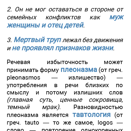
2. Он не мог оставаться в стороне от
муж
семейных конфликтов как
женщины и отец детей
.
Мертвый труп
3.
лежал без движения
не проявлял признаков жизни
и
.
Речевая избыточность может
плеоназма
принимать форму
(от греч.
pleonasmos — излишество) —
употребления в речи близких по
смыслу и потому излишних слов
(главная суть, ценные сокровища,
темный мрак).
Разновидностью
тавтология
плеоназма является
(от
греч. tauto — то же самое, logos —
слово — повторение однокоренных