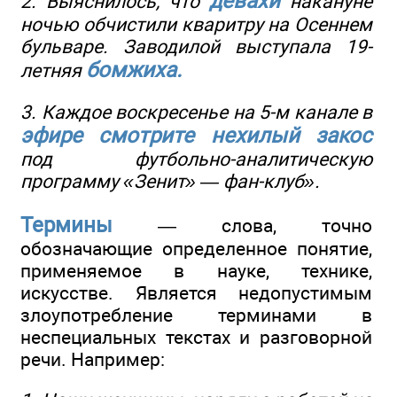
девахи
2. Выяснилось, что
накануне
ночью обчистили кваритру на Осеннем
бульваре. Заводилой выступала 19-
бомжиха.
летняя
3. Каждое воскресенье на 5-м канале в
эфире смотрите нехилый закос
под футбольно-аналитическую
программу «Зенит» — фан-клуб».
Термины
— слова, точно
обозначающие определенное понятие,
применяемое в науке, технике,
искусстве. Является недопустимым
злоупотребление терминами в
неспециальных текстах и разговорной
речи. Например: