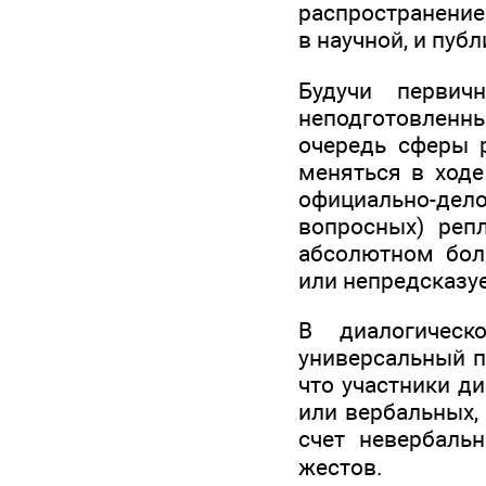
распространение 
в научной, и пуб
Будучи первич
неподготовленны
очередь сферы р
меняться в ходе
официально-де
вопросных) реп
абсолютном бол
или непредсказу
В диалогическ
универсальный п
что участники д
или вербальных,
счет невербаль
жестов.