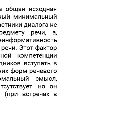
а общая исходная
дный минимальный
астники диалога не
едмету речи, а,
неинформативность
 речи. Этот фактор
ной компетенции
дников вступать в
дних форм речевого
рмальный смысл,
сутствует, но он
 (при встречах в