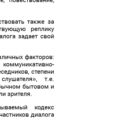
ствовать также за
твующую реплику
алога задает свой
азличных факторов:
й коммуникативно-
еседников, степени
слушателя», т.е.
обычном бытовом и
ли зрителя.
ываемый кодекс
частников диалога