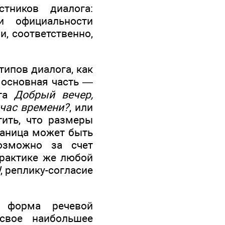
тников диалога:
и официальности
и, соответственно,
типов диалога, как
— основная часть —
ета
Добрый вечер,
час времени?
, или
тить, что размеры
раница может быть
озможно за счет
практике же любой
!
, реплику-согласие
я форма речевой
свое наибольшее