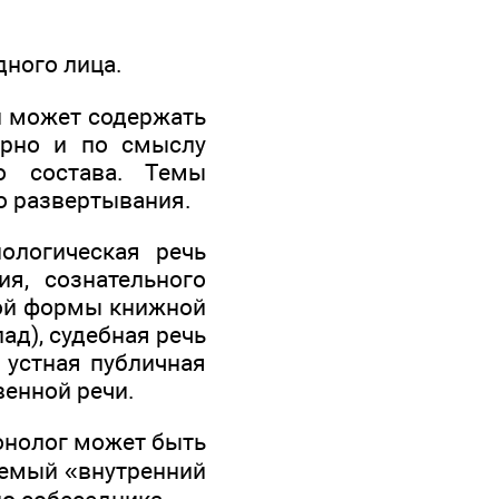
ного лица.
н может содержать
урно и по смыслу
о состава. Темы
о развертывания.
ологическая речь
я, сознательного
ной формы книжной
ад), судебная речь
 устная публичная
венной речи.
монолог может быть
аемый «внутренний