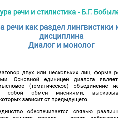
ура речи и стилистика - Б.Г. Бобыл
а речи как раздел лингвистики 
дисциплина
Диалог и монолог
зговор двух или нескольких лиц, форма р
ми. Основной единицей диалога являет
словое (тематическое) объединение не
ее собой обмен мнениями, высказыв
которых зависит от предыдущего.
единство обеспечивается связью различ
ого этикета, вопрос — ответ, добавление