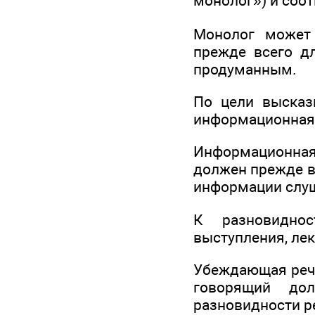
монолог») и соот
Монолог может 
прежде всего дл
продуманным.
По цели высказ
информационная
Информационная 
должен прежде в
информации слуш
К разновидно
выступления, лек
Убеждающая речь
говорящий до
разновидности р