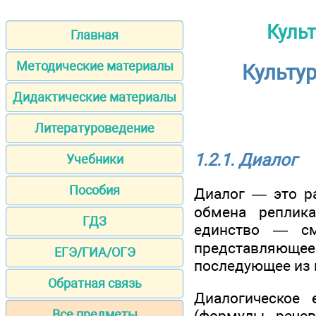
Культ
Главная
Методические материалы
Культур
Дидактические материалы
Литературоведение
1.2.1. Диалог
Учебники
Пособия
Диалог — это ра
обмена реплика
ГДЗ
единство — смы
представляющ
ЕГЭ/ГИА/ОГЭ
последующее из 
Обратная связь
Диалогическое 
Все предметы
(формулы речев