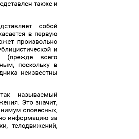
редставлен также и
дставляет собой
касается в первую
может произвольно
ублицистической и
е (прежде всего
ным, поскольку в
дника неизвестны
 так называемый
ения. Это значит,
инимум словесных,
сно информацию за
и, телодвижений,