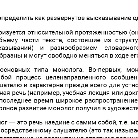
пределить как развернутое высказывание од
ризуется относительной протяженностью (о
бъему части текста, состоящие из структ
казываний) и разнообразием словарног
бразны и могут свободно меняться в ходе ег
основных типа монолога. Во-первых, мон
обой процесс целенаправленного сообщени
шателю и характерна прежде всего для уст
чная речь (например, учебная лекция или докл
последнее время широкое распространение
олное развитие монолог получил в художест
ог — это речь наедине с самим собой, т.е. 
посредственному слушателю (это так назыв