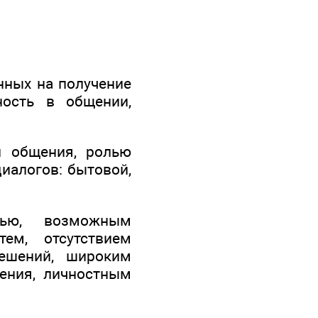
нных на получение
ность в общении,
й общения, ролью
иалогов: бытовой,
стью, возможным
ем, отсутствием
решений, широким
ения, личностным