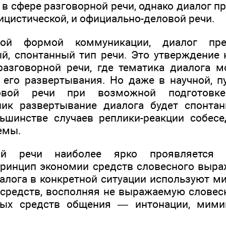
в сфере разговорной речи, однако диалог п
лицистической, и официально-деловой речи.
ной формой коммуникации, диалог пре
й, спонтанный тип речи. Это утверждение 
азговорной речи, где тематика диалога 
 его развертывания. Но даже в научной, п
ловой речи при возможной подготовк
лик развертывание диалога будет спонтан
ьшинстве случаев реплики-реакции собесе
емы.
ой речи наиболее ярко проявляется
ринцип экономии средств словесного выраж
иалога в конкретной ситуации используют м
 средств, восполняя не выражаемую слове
ных средств общения — интонации, мимик