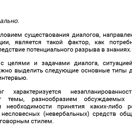
ально.
овием существования диалогов, направле
ии, является такой фактор, как потреб
едствие потенциального разрыва в знаниях.
 с целями и задачами диалога, ситуацие
жно выделить следующие основные типы д
интервью.
г характеризуется незапланированно
т темы, разнообразием обсуждаемых т
и необходимости принятия каких-либо 
 несловесных (невербальных) средств общ
говорным стилем.