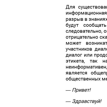
Для существова
информационная
разрыв в знаниях
будут сообщат
следовательно, 
отрицательно ск
может возника
участников диал
диалог или прод
этикета, так 
неинформативен
является общеп
общественных ме
— Привет!
— Здравствуй!