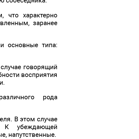
ию собеседника.
, что характерно
овленным, заранее
и основные типа:
 случае говорящий
бности восприятия
и.
азличного рода
ля. В этом случае
. К убеждающей
е, напутственные.