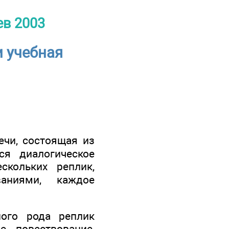
ев 2003
и учебная
ечи, состоящая из
ся диалогическое
скольких реплик,
аниями, каждое
ного рода реплик
, повествование,