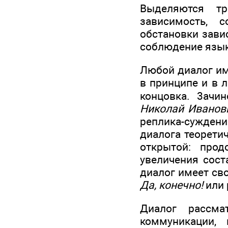
Выделяются тр
зависимость, 
обстановки завис
соблюдение язы
Любой диалог име
в принципе и в 
концовка. 3ачи
Николай Иванов
реплика-сужден
диалога теорети
открытой: про
увеличения сост
диалог имеет св
Да, конечно!
или 
Диалог рассма
коммуникации,