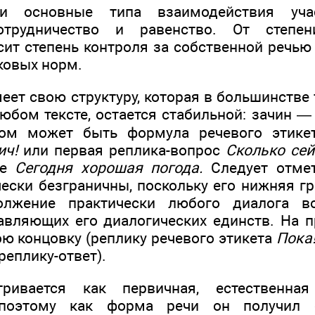
и основные типа взаимодействия учас
сотрудничество и равенство. От степен
ит степень контроля за собственной речью 
ковых норм.
ет свою структуру, которая в большинстве 
любом тексте, остается стабильной: зачин 
ном может быть формула речевого этик
ич!
или первая реплика-вопрос
Сколько сей
ие
Сегодня хорошая погода.
Следует отме
чески безграничны, поскольку его нижняя г
должение практически любого диалога в
авляющих его диалогических единств. На 
ою концовку (реплику речевого этикета
Пока
реплику-ответ).
тривается как первичная, естественна
 поэтому как форма речи он получил 