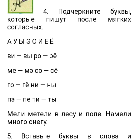
4. Подчеркните буквы,
которые пишут после мягких
согласных.
А У Ы Э О И Е Ё
ви — вы ро — рё
ме — мэ со — сё
го — гё ни — ны
пэ — пе ти — ты
Мели метели в лесу и поле. Намели
много снегу.
5. Вставьте буквы в слова и