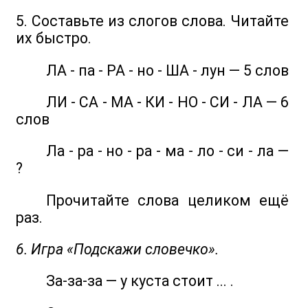
5. Составьте из слогов слова. Читайте
их быстро.
ЛА - па - РА - но - ША - лун — 5 слов
ЛИ - СА - МА - КИ - НО - СИ - ЛА — 6
слов
Ла - ра - но - ра - ма - ло - си - ла —
?
Прочитайте слова целиком ещё
раз.
6. Игра «Подскажи словечко».
За-за-за — у куста стоит ... .