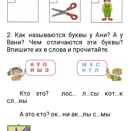
2. Как называются буквы у Ани? А у
Вани? Чем отличаются эти буквы?
Впишите их в слова и прочитайте.
Кто это? лос... л...сы кот...к
сл...ны
А это кто? ок...ни ак...лы с...мы