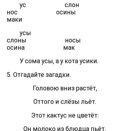
ус слон
нос осины
маки
усы
слоны носы
осина мак
У сома усы, а у кота усики.
5. Отгадайте загадки.
Головою вниз растёт,
Оттого и слёзы льёт.
Этот кактус не цветёт:
Он молоко из блюдца пьёт.