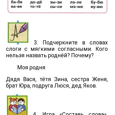
3. Подчеркните в словах
слоги с мягкими согласными. Кого
нельзя назвать роднёй? Почему?
Моя родня
Дядя Вася, тётя Зина, сестра Женя,
брат Юра, подруга Люся, дед Яков.
4. Игра «Составь слова».