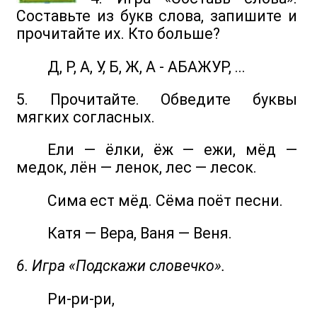
Составьте из букв слова, запишите и
прочитайте их. Кто больше?
Д, Р, А, У, Б, Ж, А - АБАЖУР, ...
5. Прочитайте. Обведите буквы
мягких согласных.
Ели — ёлки, ёж — ежи, мёд —
медок, лён — ленок, лес — лесок.
Сима ест мёд. Сёма поёт песни.
Катя — Вера, Ваня — Веня.
6. Игра «Подскажи словечко».
Ри-ри-ри,