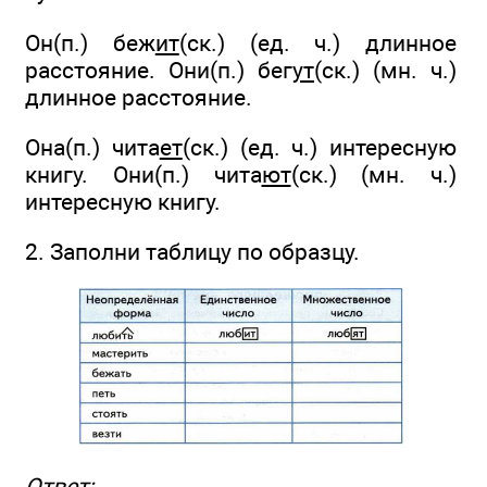
Он(п.) беж
ит
(ск.) (ед. ч.) длинное
расстояние. Они(п.) бег
ут
(ск.) (мн. ч.)
длинное расстояние.
Она(п.) чита
ет
(ск.) (ед. ч.) интересную
книгу. Они(п.) чита
ют
(ск.) (мн. ч.)
интересную книгу.
2. Заполни таблицу по образцу.
Ответ: