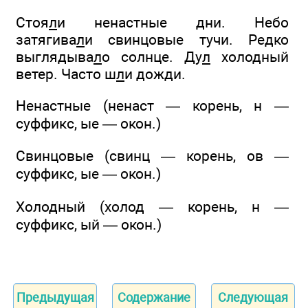
Стоя
л
и ненастные дни. Небо
затягива
л
и свинцовые тучи. Редко
выглядыва
л
о солнце. Ду
л
холодный
ветер. Часто ш
л
и дожди.
Ненастные (ненаст — корень, н —
суффикс, ые — окон.)
Свинцовые (свинц — корень, ов —
суффикс, ые — окон.)
Холодный (холод — корень, н —
суффикс, ый — окон.)
Предыдущая
Содержание
Следующая