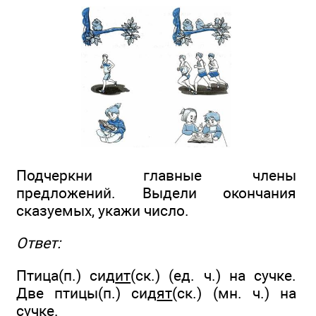
Подчеркни главные члены
предложений. Выдели окончания
сказуемых, укажи число.
Ответ:
Птица(п.) сид
ит
(ск.) (ед. ч.) на сучке.
Две птицы(п.) сид
ят
(ск.) (мн. ч.) на
сучке.