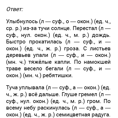
Ответ:
Улыбнулось (л — суф., о — окон.) (ед. ч.,
ср. р.) из-за тучи солнце. Перестал (л —
суф., нул. окон.) (ед. ч., м. р.) дождь.
Быстро прокатилась (л — суф., и —
окон.) (ед. ч., ж. р.) гроза. С листьев
деревьев упали (л — суф., и — окон.)
(мн. ч.) тяжёлые капли. По намокшей
траве весело бегали (л — суф., и —
окон.) (мн. ч.) ребятишки.
Туча уплывала (л — суф., а — окон.) (ед.
ч., ж. р.) всё дальше. Глуше гремел (л —
суф., нул. окон.) (ед. ч., м. р.) гром. По
всему небу раскинулась (л — суф., а —
окон.) (ед. ч., ж. р.) семицветная радуга.