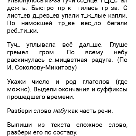
Улыбнулось из-за тучи со_нце. П_р_стал
дож_ь. Быстро пр_к_ тилась гр_за. С
лист_ев д_рев_ев упали т_ж_лые капли.
По намокшей тр_ве вес_ло бегали
реб_ти_ки.
Туч_ уплывала всё дал_ше. Глуше
гремел гром. По всему небу
раскинулась с_мицветная радуга. (По
И. Соколову-Микитову)
Укажи число и род глаголов (где
можно). Выдели окончания и суффиксы
прошедшего времени.
Разбери слово
небу
как часть речи.
Выпиши из текста сложное слово,
разбери его по составу.