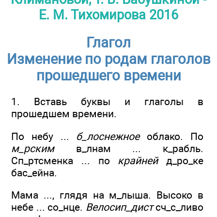
Е. М. Тихомирова 2016
Глагол
Изменение по родам глаголов
прошедшего времени
1. Вставь буквы и глаголы в
прошедшем времени.
По небу ...
б_лоснежное
облако. По
м_рским
в_лнам ... к_рабль.
Сп_ртсменка ... по
крайней
д_ро_ке
бас_ейна.
Мама ..., глядя на м_лыша. Высоко в
небе ... со_нце.
Велосип_дист
сч_с_ливо