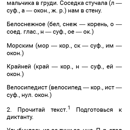
мальчика в груди. Соседка стучала (л —
суф., а — окон., ж. р.) нам в стену.
Белоснежное (бел, снеж — корень, о —
соед. глас., н — суф., ое — ок.)
Морским (мор — кор., ск — суф., им —
окон.)
Крайней (край — кор., н — суф., ей —
окон.)
Велосипедист (велосипед — кор., ист —
суф., нул. окон.)
1
2. Прочитай текст.
Подготовься к
диктанту.