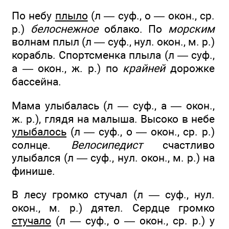
По небу
плыло
(л — суф., о — окон., ср.
р.)
белоснежное
облако. По
морским
волнам плыл (л — суф., нул. окон., м. р.)
корабль. Спортсменка плыла (л — суф.,
а — окон., ж. р.) по
крайней
дорожке
бассейна.
Мама улыбалась (л — суф., а — окон.,
ж. р.), глядя на малыша. Высоко в небе
улыбалось
(л — суф., о — окон., ср. р.)
солнце.
Велосипедист
счастливо
улыбался (л — суф., нул. окон., м. р.) на
финише.
В лесу громко стучал (л — суф., нул.
окон., м. р.) дятел. Сердце громко
стучало
(л — суф., о — окон., ср. р.) у