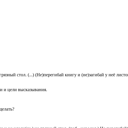
рязный стол. (...) (Не)перегибай книгу и (не)загибай у неё листов
и и цели высказывания.
делать?