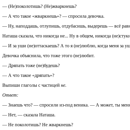
— (Не)поколотишь? (Не)жваркнешь?
— А что такое «жваркнешь»? — спросила девочка.
— Ну, наподдашь, отлупишь, отдубасишь, выдерешь — всё равн
Наташа сказала, что никогда не... Ну в общем, никогда (не)стук
— И за уши (не)оттаскаешь? А то я (не)люблю, когда меня за у
Девочка объяснила, что тоже этого (не)любит.
— Дряпать тоже (не)будешь?
— А что такое «дряпать»?
Выпиши глаголы с частицей
не.
Ответ:
— Знаешь что? — спросили из-под веника. — А может, ты мен
— Нет, — сказала Наташа.
— Не поколотишь? Не жваркнешь?