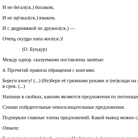
И не бегал(ск.) босиком,
И не щёлкал(ск.) языком,
И с дв
о
рняжкой не дружил(ск.) —
Очен
ь
ску
чн
о папа жил(ск.)!
(О. Бундур)
Между однор. сказуемыми поставлены запятые.
4. Прочитай правила обращения с книгами.
Береги книгу! (...) (Не)бери её грязными руками и (не)клади на г
в срок. (...)
Напиши в скобках, какими являются предложения по интонаци
Спиши побудительные невосклицательные предложения.
Подчеркни главные члены предложений. Какой вывод можно с
Ответ: