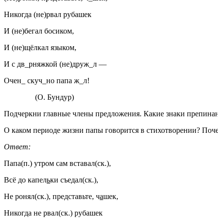
Никогда (не)рвал рубашек
И (не)бегал босиком,
И (не)щёлкал языком,
И с дв_рняжкой (не)друж_л —
Очен_ скуч_но папа ж_л!
(О. Бундур)
Подчеркни главные члены предложения. Какие знаки препина
О каком периоде жизни папы говорится в стихотворении? Почем
Ответ:
Папа(п.) утром сам вставал(ск.),
Всё до капел
ь
ки съедал(ск.),
Не ронял(ск.), представьте, ч
а
шек,
Никогда не рвал(ск.) рубашек