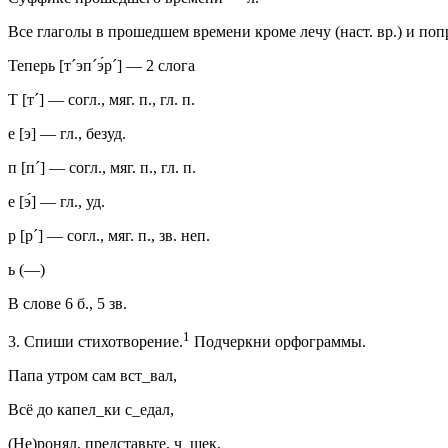
Все глаголы в прошедшем времени кроме лечу (наст. вр.) и попра
Теперь [т´эп´э́р´] — 2 слога
Т [т´] — согл., мяг. п., гл. п.
е [э] — гл., безуд.
п [п´] — согл., мяг. п., гл. п.
е [э́] — гл., уд.
р [р´] — согл., мяг. п., зв. неп.
ь (—)
В слове 6 б., 5 зв.
1
3. Спиши стихотворение.
Подчеркни орфограммы.
Папа утром сам вст_вал,
Всё до капел_ки с_едал,
(Не)ронял, представьте, ч_шек,