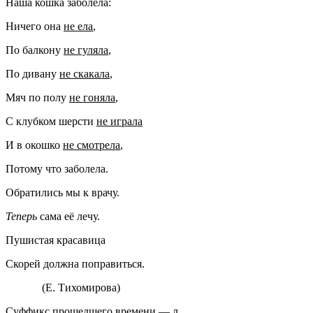
Наша кошка заболела:
Ничего она
не ела
,
По балкону
не гуляла
,
По дивану
не скакала
,
Мяч по полу
не гоняла
,
С клубком шерсти
не играла
И в окошко
не смотрела
,
Потому что заболела.
Обратились мы к врачу.
Теперь
сама её лечу.
Пушистая красавица
Скорей должна поправиться.
(Е. Тихомирова)
Суффикс прошедшего времени — л.