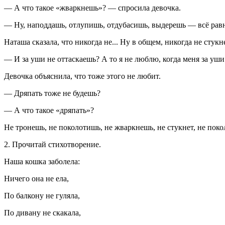
— А что такое «жваркнешь»? — спросила девочка.
— Ну, наподдашь, отлупишь, отдубасишь, выдерешь — всё рав
Наташа сказала, что никогда не... Ну в общем, никогда не стукн
— И за уши не оттаскаешь? А то я не люблю, когда меня за уши
Девочка объяснила, что тоже этого не любит.
— Дряпать тоже не будешь?
— А что такое «дряпать»?
Не тронешь, не поколотишь, не жваркнешь, не стукнет, не покол
2. Прочитай стихотворение.
Наша кошка заболела:
Ничего она не ела,
По балкону не гуляла,
По дивану не скакала,