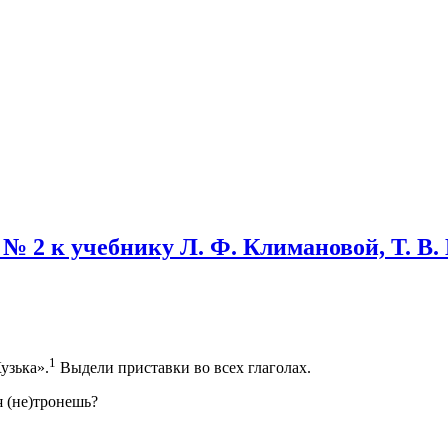
 № 2 к учебнику Л. Ф. Климановой, Т. В
1
узька».
Выдели приставки во всех глаголах.
 (не)тронешь?