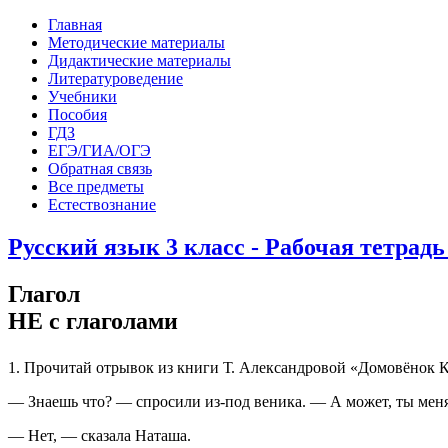
Главная
Методические материалы
Дидактические материалы
Литературоведение
Учебники
Пособия
ГДЗ
ЕГЭ/ГИА/ОГЭ
Обратная связь
Все предметы
Естествознание
Русский язык 3 класс - Рабочая тетрадь
Глагол
НЕ с глаголами
1. Прочитай отрывок из книги Т. Александровой «Домовёнок К
— Знаешь что? — спросили из-под веника. — А может, ты меня
— Нет, — сказала Наташа.