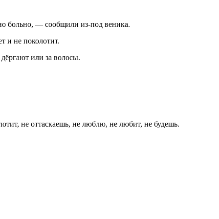
но больно, — сообщили из-под веника.
ет и не поколотит.
 дёргают или за волосы.
отит, не оттаскаешь, не люблю, не любит, не будешь.