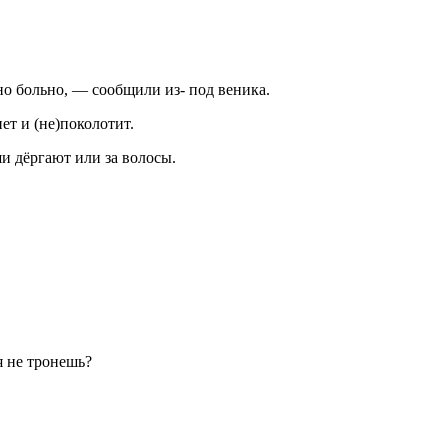
о больно, — сообщили из- под веника.
нет и (не)поколотит.
ши дёргают или за волосы.
я не тронешь?