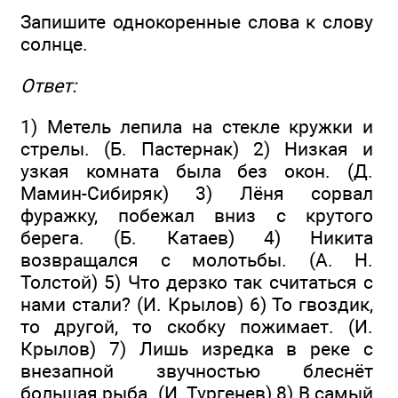
Запишите однокоренные слова к слову
солнце.
Ответ:
1) Метель лепила на стекле кружки и
стрелы. (Б. Пастернак) 2) Низкая и
узкая комната была без окон. (Д.
Мамин-Сибиряк) 3) Лёня сорвал
фуражку, побежал вниз с крутого
берега. (Б. Катаев) 4) Никита
возвращался с молотьбы. (А. Н.
Толстой) 5) Что дерзко так считаться с
нами стали? (И. Крылов) 6) То гвоздик,
то другой, то скобку пожимает. (И.
Крылов) 7) Лишь изредка в реке с
внезапной звучностью блеснёт
большая рыба. (И. Тургенев) 8) В самый