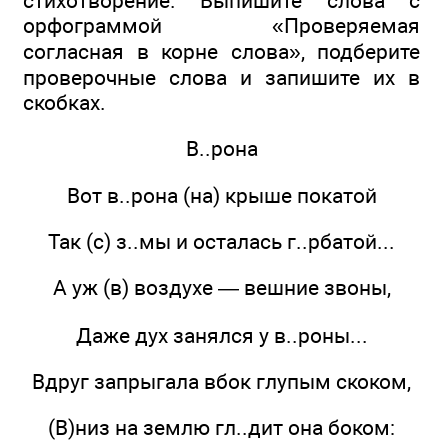
стихотворение. Выпишите слова с
орфограммой «Проверяемая
согласная в корне слова», подберите
проверочные слова и запишите их в
скобках.
В..рона
Вот в..рона (на) крыше покатой
Так (с) з..мы и осталась г..рбатой...
А уж (в) воздухе — вешние звоны,
Даже дух занялся у в..роны...
Вдруг запрыгала вбок глупым скоком,
(В)низ на землю гл..дит она боком: