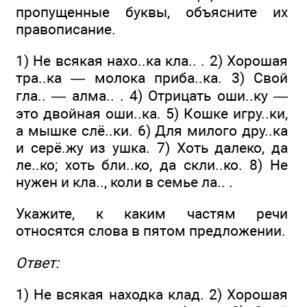
пропущенные буквы, объясните их
правописание.
1) Не всякая нахо..ка кла.. . 2) Хорошая
тра..ка — молока приба..ка. 3) Свой
гла.. — алма.. . 4) Отрицать оши..ку —
это двойная оши..ка. 5) Кошке игру..ки,
а мышке слё..ки. 6) Для милого дру..ка
и серё.жу из ушка. 7) Хоть далеко, да
ле..ко; хоть бли..ко, да скли..ко. 8) Не
нужен и кла.., коли в семье ла.. .
Укажите, к каким частям речи
относятся слова в пятом предложении.
Ответ:
1) Не всякая находка клад. 2) Хорошая