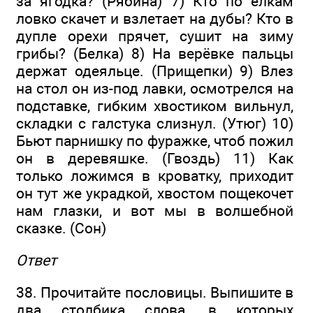
за ягодка? (Рябина) 7) Кто по ёлкам
ловко скачет и взлетает на дубы? Кто в
дупле орехи прячет, сушит на зиму
грибы? (Белка) 8) На верёвке пальцы
держат одеяльце. (Прищепки) 9) Влез
на стол он из-под лавки, осмотрелся на
подставке, гибким хвостиком вильнул,
складки с галстука слизнул. (Утюг) 10)
Бьют парнишку по фуражке, чтоб пожил
он в деревяшке. (Гвоздь) 11) Как
только ложимся в кроватку, приходит
он тут же украдкой, хвостом пощекочет
нам глазки, и вот мы в волшебной
сказке. (Сон)
Ответ
38. Прочитайте пословицы. Выпишите в
два столбика слова, в которых