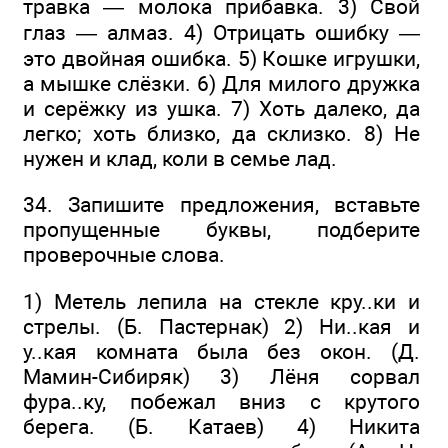
травка — молока прибавка. 3) Свой
глаз — алмаз. 4) Отрицать ошибку —
это двойная ошибка. 5) Кошке игрушки,
а мышке слёзки. 6) Для милого дружка
и серёжку из ушка. 7) Хоть далеко, да
легко; хоть близко, да склизко. 8) Не
нужен и клад, коли в семье лад.
34. Запишите предложения, вставьте
пропущенные буквы, подберите
проверочные слова.
1) Метель лепила на стекле кру..ки и
стрелы. (Б. Пастернак) 2) Ни..кая и
у..кая комната была без окон. (Д.
Мамин-Сибиряк) 3) Лёня сорвал
фура..ку, побежал вниз с крутого
берега. (Б. Катаев) 4) Никита