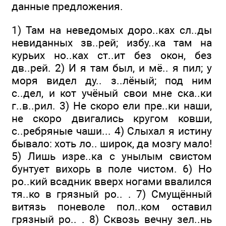
данные предложения.
1) Там на неведомых доро..ках сл..ды
невиданных зв..рей; избу..ка там на
курьих но..ках ст..ит без окон, без
дв..рей. 2) И я там был, и мё.. я пил; у
моря видел ду.. з..лёный; под ним
с..дел, и кот учёный свои мне ска..ки
г..в..рил. 3) Не скоро ели пре..ки наши,
не скоро двигались кругом ковши,
с..ребряные чаши... 4) Слыхал я истину
бывало: хоть ло.. широк, да мозгу мало!
5) Лишь изре..ка с унылым свистом
бунтует вихорь в поле чистом. 6) Но
ро..кий всадник вверх ногами ввалился
тя..ко в грязный ро.. . 7) Смущённый
витязь поневоле пол..ком оставил
грязный ро.. . 8) Сквозь вечну зел..нь