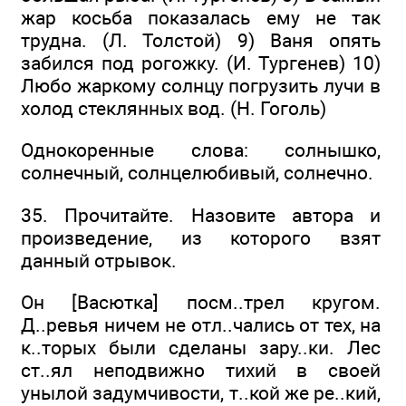
жар косьба показалась ему не так
трудна. (Л. Толстой) 9) Ваня опять
забился под рогожку. (И. Тургенев) 10)
Любо жаркому солнцу погрузить лучи в
холод стеклянных вод. (Н. Гоголь)
Однокоренные слова: солнышко,
солнечный, солнцелюбивый, солнечно.
35. Прочитайте. Назовите автора и
произведение, из которого взят
данный отрывок.
Он [Васютка] посм..трел кругом.
Д..ревья ничем не отл..чались от тех, на
к..торых были сделаны зару..ки. Лес
ст..ял неподвижно тихий в своей
унылой задумчивости, т..кой же ре..кий,