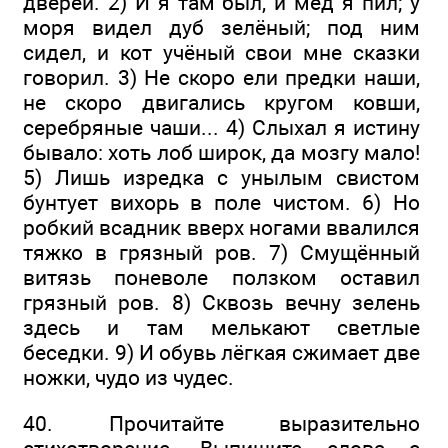
дверей. 2) И я там был, и мёд я пил; у
моря видел дуб зелёный; под ним
сидел, и кот учёный свои мне сказки
говорил. 3) Не скоро ели предки наши,
не скоро двигались кругом ковши,
серебряные чаши... 4) Слыхал я истину
бывало: хоть лоб широк, да мозгу мало!
5) Лишь изредка с унылым свистом
бунтует вихорь в поле чистом. 6) Но
робкий всадник вверх ногами ввалился
тяжко в грязный ров. 7) Смущённый
витязь поневоле ползком оставил
грязный ров. 8) Сквозь вечну зелень
здесь и там мелькают светлые
беседки. 9) И обувь лёгкая сжимает две
ножки, чудо из чудес.
40. Прочитайте выразительно