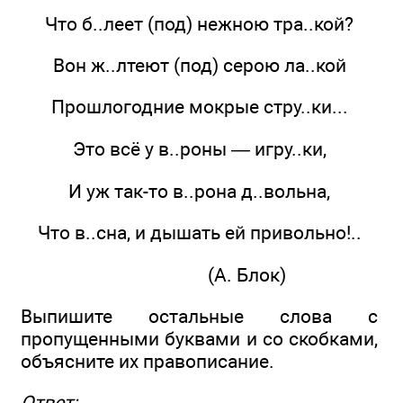
Что б..леет (под) нежною тра..кой?
Вон ж..лтеют (под) серою ла..кой
Прошлогодние мокрые стру..ки...
Это всё у в..роны — игру..ки,
И уж так-то в..рона д..вольна,
Что в..сна, и дышать ей привольно!..
(А. Блок)
Выпишите остальные слова с
пропущенными буквами и со скобками,
объясните их правописание.
Ответ: