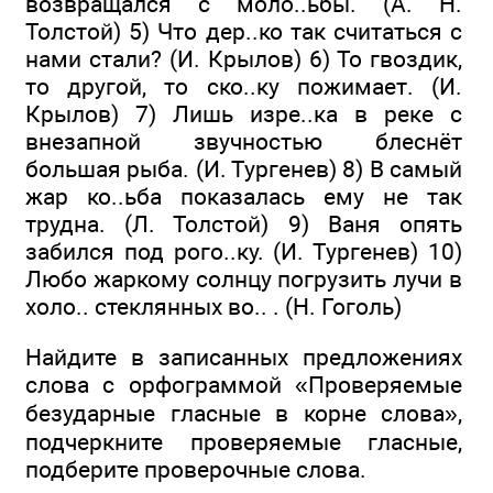
возвращался с моло..ьбы. (А. Н.
Толстой) 5) Что дер..ко так считаться с
нами стали? (И. Крылов) 6) То гвоздик,
то другой, то ско..ку пожимает. (И.
Крылов) 7) Лишь изре..ка в реке с
внезапной звучностью блеснёт
большая рыба. (И. Тургенев) 8) В самый
жар ко..ьба показалась ему не так
трудна. (Л. Толстой) 9) Ваня опять
забился под рого..ку. (И. Тургенев) 10)
Любо жаркому солнцу погрузить лучи в
холо.. стеклянных во.. . (Н. Гоголь)
Найдите в записанных предложениях
слова с орфограммой «Проверяемые
безударные гласные в корне слова»,
подчеркните проверяемые гласные,
подберите проверочные слова.