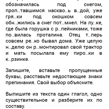
обозначилась под снегом,
проп..тавшимся наскво..ь в..дой, уже
гря..ки под окошком совсем
обн..жились а снег пот..мнел. На лу..ке,
где была горушка с р..пейниками, тоже
по..вилась проталина. Отец т..перь
совсем ре..ко бывал дома. Уже целую
н..делю он р..монтировал свой трактор
и мать посылала ему пиро..ки в
к..рзинке.
Запишите, вставьте пропущенные
буквы, расставьте недостающие знаки
препинания. Свой выбор объясните.
Выпишите из текста один глагол, одно
существительное и разберите их по
составу.