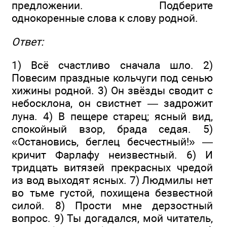
предложении. Подберите
однокоренные слова к слову родной.
Ответ:
1) Всё счастливо сначала шло. 2)
Повесим праздные кольчуги под сенью
хижины родной. 3) Он звёзды сводит с
небосклона, он свистнет — задрожит
луна. 4) В пещере старец; ясный вид,
спокойный взор, брада седая. 5)
«Остановись, беглец бесчестный!» —
кричит Фарлафу неизвестный. 6) И
тридцать витязей прекрасных чредой
из вод выходят ясных. 7) Людмилы нет
во тьме густой, похищена безвестной
силой. 8) Прости мне дерзостный
вопрос. 9) Ты догадался, мой читатель,