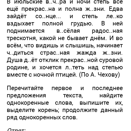
В июльские в..ч..ра и ночи степь всё
ещё прекрас..на и полна ж..зни. Едва
зайдёт со..нце... и степь ле..ко
вздыхает полной грудью. В ней
поднимается в..сёлая радос..ная
трескотня, какой не бывает днём. И во
всём, что видишь и слышишь, начинает
ч..диться страс..ная жажда ж..зни.
Душа д..ёт отклик прекрас..ной суровой
родине, и хочется л..теть над степью
вместе с ночной птицей. (По А. Чехову)
Перечитайте первое и последнее
предложения текста, найдите
однокоренные слова, выпишите их,
выделите корень; продолжите данный
ряд однокоренных слов.
Ответ: