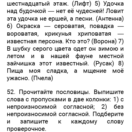
шестнадцатый этаж. (Лифт) 5) Удочка
над будочкой — нет её чудесней! Ловит
эта удочка не ершей, а песни. (Антенна)
6) Окраска — сероватая, повадка —
вороватая, крикунья хриповатая —
известная персона. Кто это? (Ворона) 7)
В шубку серого цвета одет он зимою и
летом и в нашей фауне местной
зайчишка этот известный. (Русак) 8)
Пища моя сладка, а мщение моё
ужасно. (Пчела)
52. Прочитайте пословицы. Выпишите
слова с пропусками в две колонки: 1) с
непроизносимой согласной; 2) без
непроизносимой согласной. Подберите
и запишите к каждому слову
проверочное.