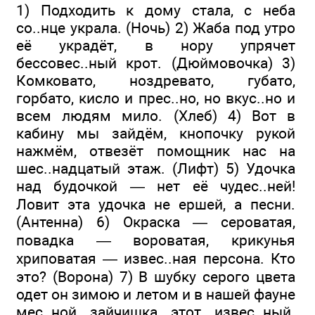
1) Подходить к дому стала, с неба
со..нце украла. (Ночь) 2) Жаба под утро
её украдёт, в нору упрячет
бессовес..ный крот. (Дюймовочка) 3)
Комковато, ноздревато, губато,
горбато, кисло и прес..но, но вкус..но и
всем людям мило. (Хлеб) 4) Вот в
кабину мы зайдём, кнопочку рукой
нажмём, отвезёт помощник нас на
шес..надцатый этаж. (Лифт) 5) Удочка
над будочкой — нет её чудес..ней!
Ловит эта удочка не ершей, а песни.
(Антенна) 6) Окраска — сероватая,
повадка — вороватая, крикунья
хриповатая — извес..ная персона. Кто
это? (Ворона) 7) В шубку серого цвета
одет он зимою и летом и в нашей фауне
мес..ной зайчишка этот извес..ный.