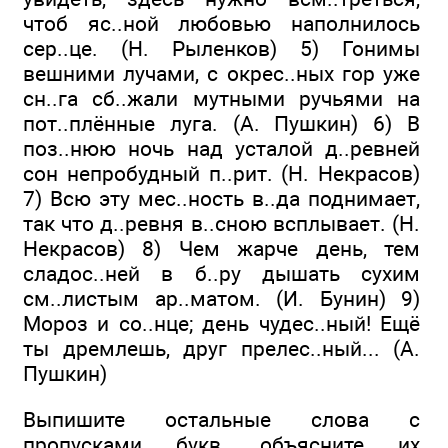
чтоб яс..ной любовью наполнилось
сер..це. (Н. Рыленков) 5) Гонимы
вешними лучами, с окрес..ных гор уже
сн..га сб..жали мутными ручьями на
пот..плённые луга. (А. Пушкин) 6) В
поз..нюю ночь над усталой д..ревней
сон непробудный п..рит. (Н. Некрасов)
7) Всю эту мес..ность в..да поднимает,
так что д..ревня в..сною всплывает. (Н.
Некрасов) 8) Чем жарче день, тем
сладос..ней в б..ру дышать сухим
см..листым ар..матом. (И. Бунин) 9)
Мороз и со..нце; день чудес..ный! Ещё
ты дремлешь, друг прелес..ный... (А.
Пушкин)
Выпишите остальные слова с
пропусками букв, объясните их