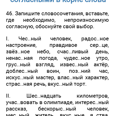
46. Запишите словосочетания, вставьте,
где необходимо, непроизносимую
согласную, обоснуйте свой выбор.
I. Чес..ный человек, радос..ное
настроение, правдивое сер..це,
звёз..ное небо, счас..ливый день,
ненас..ная погода, чудес..ное утро,
грус..ный взгляд, извес..ный актёр,
доблес..ный воин, поз..ний час,
искус..ный мастер, влас..ный характер,
страс..ная речь, вкус..ный торт.
II. Шес..надцать километров,
учас..вовать в олимпиаде, интерес..ный
рассказ, бескорыс..ный человек,
мес..ный житель, вкус..ные я..ства,