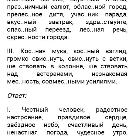
праз..ничный салют, облас..ной город,
прелес..ное дитя, учас..ник парада,
вкус..ный завтрак, здра..ствуйте,
опас..ный переезд, лес..ная речь,
окрес..ности города.
III. Кос..ная мука, кос..ный взгляд,
громко свис..нуть, свис..нуть с ветки,
ше..ствовать в колонне, ше..ствовать
над ветеранами, незнакомая
мес..ность, совмес..ными усилиями.
Ответ:
I. Честный человек, радостное
настроение, правдивое сердце,
звёздное небо, счастливый день,
ненастная погода, чудесное утро,