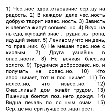
1) Чес..ное здра..ствование сер..цу на
радость. 2) В каждом деле чес..ность
добрую творит извес..ность. 3) Зависть
и клевета живут совмес..но. 4) Вкус..на
ль еда, жующий знает; трудна ль тропа,
идущий знает. 5) Ленивому что ни день,
то праз..ник. 6) Не мешай прес..ное с
кислым. 7) Друга узнаёшь в
опас..ности. 8) Не всякая блёс..ка
золото. 9) Трудимся добросовес..но, и
получать не совес..но. 10) Кто
авос..ничает, тот и пос..ничает. 11) То
нелес..но, что извес..но. 12)
Счас..ливый дом живёт трудом. 13)
Пшеница боится поз..него дождя. 14)
Видна печаль по яс..ным очам. 15)
Сер..це матери лучше со..нца греет.