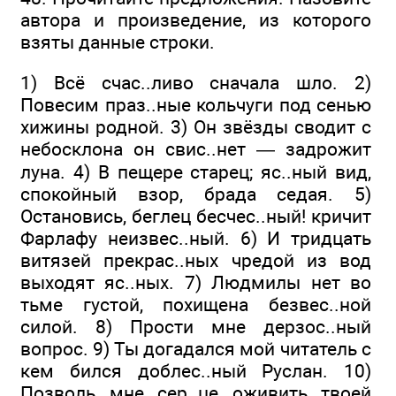
автора и произведение, из которого
взяты данные строки.
1) Всё счас..ливо сначала шло. 2)
Повесим праз..ные кольчуги под сенью
хижины родной. 3) Он звёзды сводит с
небосклона он свис..нет — задрожит
луна. 4) В пещере старец; яс..ный вид,
спокойный взор, брада седая. 5)
Остановись, беглец бесчес..ный! кричит
Фарлафу неизвес..ный. 6) И тридцать
витязей прекрас..ных чредой из вод
выходят яс..ных. 7) Людмилы нет во
тьме густой, похищена безвес..ной
силой. 8) Прости мне дерзос..ный
вопрос. 9) Ты догадался мой читатель с
кем бился доблес..ный Руслан. 10)
Позволь мне сер..це оживить твоей