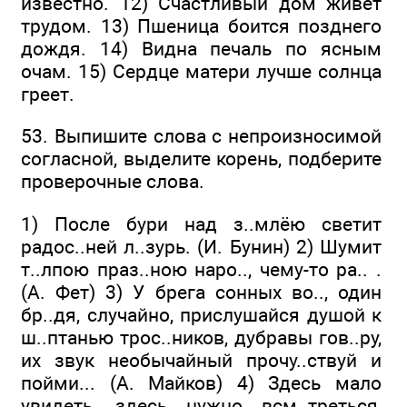
известно. 12) Счастливый дом живёт
трудом. 13) Пшеница боится позднего
дождя. 14) Видна печаль по ясным
очам. 15) Сердце матери лучше солнца
греет.
53. Выпишите слова с непроизносимой
согласной, выделите корень, подберите
проверочные слова.
1) После бури над з..млёю светит
радос..ней л..зурь. (И. Бунин) 2) Шумит
т..лпою праз..ною наро.., чему-то ра.. .
(А. Фет) 3) У брега сонных во.., один
бр..дя, случайно, прислушайся душой к
ш..птанью трос..ников, дубравы гов..ру,
их звук необычайный прочу..ствуй и
пойми... (А. Майков) 4) Здесь мало
увидеть, здесь нужно всм..треться,