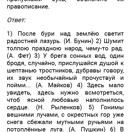
правописание.
Ответ:
1) После бури над землёю светит
радостней лазурь. (И. Бунин) 2) Шумит
толпою праздною народ, чему-то рад.
(А. Фет) 3) У брега сонных вод, один
бродя, случайно, прислушайся душой к
шептанью тростников, дубравы говору,
их звук необычайный прочуствуй и
пойми... (А. Майков) 4) Здесь мало
увидеть, здесь нужно всмотреться,
чтоб ясной любовью наполнилось
сердце. (Н. Рыленков) 5) Гонимы
вешними лучами, с окрестных гор уже
снега сбежали мутными ручьями на
потоплённые луга. (А. Пушкин) 6) В