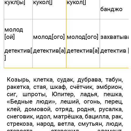
кукл[ы]
кукол[]
кукол[]
банджо
молод
[ой]
молод[ого]
молод[ого]
захватыва
детектив[
детектив[а]
детектив[а]
детектив [
]
Козырь, клетка, судак, дубрава, табун,
ракетка, стая, шкаф, счётчик, эмбрион,
сиг, шпроты, Юпитер, ладья, пешка,
«Бедные люди», леший, огонь, перец,
клей, домовой, отряд, родня, русалка,
снеговик, идол, матрёшка, бацилла, рак,
стрекоза, народ, ветла, смутьян, люди,
староста, старожил, элемент,