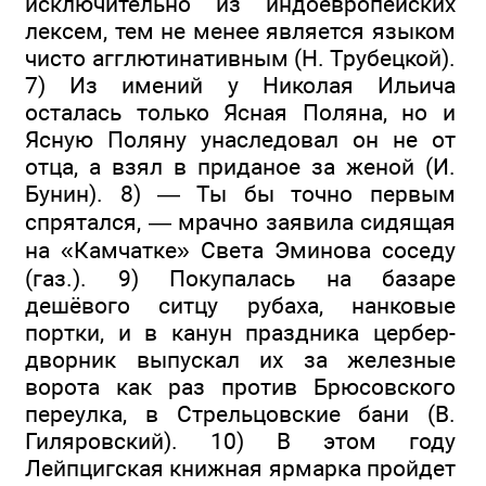
исключительно из индоевропейских
лексем, тем не менее является языком
чисто агглютинативным (Н. Трубецкой).
7) Из имений у Николая Ильича
осталась только Ясная Поляна, но и
Ясную Поляну унаследовал он не от
отца, а взял в приданое за женой (И.
Бунин). 8) — Ты бы точно первым
спрятался, — мрачно заявила сидящая
на «Камчатке» Света Эминова соседу
(газ.). 9) Покупалась на базаре
дешёвого ситцу рубаха, нанковые
портки, и в канун праздника цербер-
дворник выпускал их за железные
ворота как раз против Брюсовского
переулка, в Стрельцовские бани (В.
Гиляровский). 10) В этом году
Лейпцигская книжная ярмарка пройдет