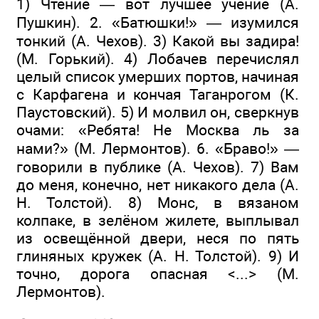
1) Чтение — вот лучшее учение (А.
Пушкин). 2. «Батюшки!» — изумился
тонкий (А. Чехов). 3) Какой вы задира!
(М. Горький). 4) Лобачев перечислял
целый список умерших портов, начиная
с Карфагена и кончая Таганрогом (К.
Паустовский). 5) И молвил он, сверкнув
очами: «Ребята! Не Москва ль за
нами?» (М. Лермонтов). 6. «Браво!» —
говорили в публике (А. Чехов). 7) Вам
до меня, конечно, нет никакого дела (А.
Н. Толстой). 8) Монс, в вязаном
колпаке, в зелёном жилете, выплывал
из освещённой двери, неся по пять
глиняных кружек (А. Н. Толстой). 9) И
точно, дорога опасная <...> (М.
Лермонтов).