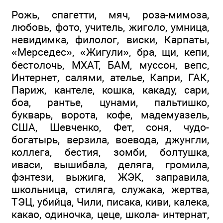
Рожь, спагетти, мяч, роза-мимоза,
любовь, фото, учитель, жиголо, умница,
невидимка, филолог, виски, Карпаты,
«Мерседес», «Жигули», бра, щи, кепи,
бестолочь, МХАТ, БАМ, муссон, вепс,
Интернет, салями, ателье, Капри, ГАК,
Париж, кантеле, кошка, какаду, сари,
боа, рантье, цунами, пальтишко,
букварь, ворота, кофе, мадемуазель,
США, Шевченко, Фет, соня, чудо-
богатырь, верзила, воевода, джунгли,
коллега, бестия, зомби, болтушка,
иваси, вышибала, деляга, громила,
фэнтези, выжига, ЖЭК, заправила,
школьница, стиляга, служака, жертва,
ТЭЦ, убийца, Чили, писака, киви, калека,
какао, одиночка, цеце, школа- интернат,