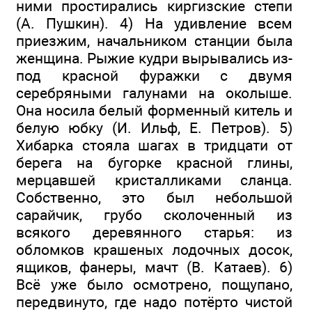
ними простирались киргизские степи
(А. Пушкин). 4) На удивление всем
приезжим, начальником станции была
женщина. Рыжие кудри вырывались из-
под красной фуражки с двумя
серебряными галунами на околыше.
Она носила белый форменный китель и
белую юбку (И. Ильф, Е. Петров). 5)
Хибарка стояла шагах в тридцати от
берега на бугорке красной глины,
мерцавшей кристалликами сланца.
Собственно, это был небольшой
сарайчик, грубо сколоченный из
всякого деревянного старья: из
обломков крашеных лодочных досок,
ящиков, фанеры, мачт (В. Катаев). 6)
Всё уже было осмотрено, пощупано,
передвинуто, где надо потёрто чистой