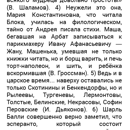
(В. Шаламов). 4) Неужели это она,
Мария Константиновна, что читала
Блока, училась на филологическом,
тайно от Андрея писала стихи. Маша,
бегавшая на Арбат записываться к
парикмахеру Ивану Афанасьевичу —
Жану, Машенька, умевшая не только
книжки читать, но и борщ варить, и печь
торт-наполеон, и шить, и ребёнка
вскормившая (В. Гроссман). 5) Ведь и в
царское время... наверху оставались не
только Скотинины и Бенкендорфы, но и
Рылеевы, Тургеневы, Лермонтовы,
Толстые, Белинские, Некрасовы, Софин
Перовские (И. Дьяконов). 6) Шарль
Балли совершенно верно заметил, что
эсперанто, который состоит