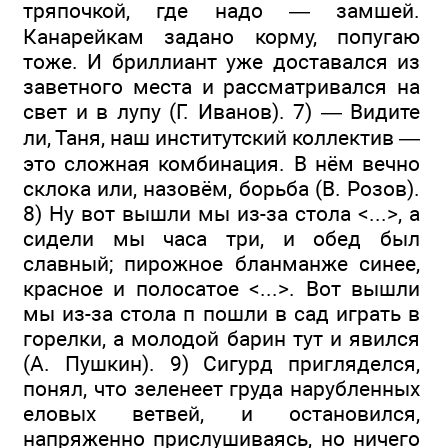
тряпочкой, где надо — замшей.
Канарейкам задано корму, попугаю
тоже. И бриллиант уже доставался из
заветного места и рассматривался на
свет и в лупу (Г. Иванов). 7) — Видите
ли, Таня, наш институтский коллектив —
это сложная комбинация. В нём вечно
склока или, назовём, борьба (В. Розов).
8) Ну вот вышли мы из-за стола <...>, а
сидели мы часа три, и обед был
славный; пирожное бланманже синее,
красное и полосатое <...>. Вот вышли
мы из-за стола п пошли в сад играть в
горелки, а молодой барин тут и явился
(А. Пушкин). 9) Сигурд пригляделся,
понял, что зеленеет груда нарубленных
еловых ветвей, и остановился,
напряженно прислушиваясь, но ничего