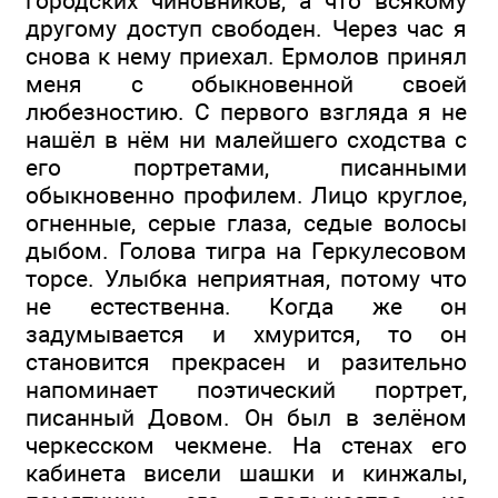
городских чиновников, а что всякому
другому доступ свободен. Через час я
снова к нему приехал. Ермолов принял
меня с обыкновенной своей
любезностию. С первого взгляда я не
нашёл в нём ни малейшего сходства с
его портретами, писанными
обыкновенно профилем. Лицо круглое,
огненные, серые глаза, седые волосы
дыбом. Голова тигра на Геркулесовом
торсе. Улыбка неприятная, потому что
не естественна. Когда же он
задумывается и хмурится, то он
становится прекрасен и разительно
напоминает поэтический портрет,
писанный Довом. Он был в зелёном
черкесском чекмене. На стенах его
кабинета висели шашки и кинжалы,