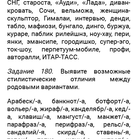
СНГ, староста, «Ауди», «Лада», диван-
кровать, Сочи, вельможа, женщина-
скульптор, Гималаи, интервью, денди,
табло, мафиози, бунгало, динго, буржуа,
кураре, паблик рилейшнз, ноу-хау, пери,
янки, эмансипе, городишко, супер-эго,
ток-шоу, перпетуум-мобиле, профи,
авторалли, ИТАР-ТАСС.
Задание 180.
Выявите возможные
стилистические отличия между
родовыми вариантами.
Арабеск/-а, банкнот/-а, ботфорт/-а,
вольер/-а, жираф/-а, канделябр/-а, кед/-
а, клавиш/-а, мангуст/-а, манжет/-а,
парафраз/-а, перифраз/-а, рельс/-а,
сандалий/-я, скирд/-а, ставень/-я,