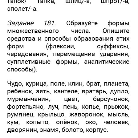
тапок/ тапка, шлиц/-а, шпрот/-а,
эполет/-а.
Задание 181.
Образуйте формы
множественного числа. Опишите
средства и способы образования этих
форм (флексии, суффиксы,
чередования, перемещение ударения,
супплетивные формы, аналитические
способы).
Чудо, курица, поле, клин, брат, планета,
ребёнок, зять, кантеле, вратарь, дупло,
мурманчанин, цвет, барсучонок,
фортепьяно, луч, пень, копье, прыжок,
румянец, крыльцо, жаворонок, мысль,
кум, копыто, опёнок, око, человек,
дворянин, знамя, болото, корпус.