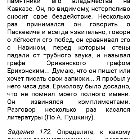
памятники его владычества на
Кавказе. Он, по-видимому, нетерпеливо
сносит свое бездействие. Несколько
раз принимался он говорить о
Паскевиче и всегда язвительно; говоря
о лёгкости его побед, он сравнивал его
с Навином, перед которым стены
падали от трубного звука, и называл
графа Эриванского графом
Ерихонским... Думаю, что он пишет или
хочет писать свои записки... Я пробыл у
него часа два. Ермолову было досадно,
что не помнил моего полного имени.
Он извинялся комплиментами.
Разговор несколько раз касался
литературы (По А. Пушкину).
Задание 172.
Определите, к какому