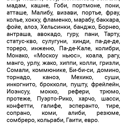
мадам, кашне, Гоби, портмоне, пони,
атташе, Малибу, визави, портье, фрау,
колье, хокку, фламенко, марабу, баккара,
фойе, алоэ, Хельсинки, банджо, Борнео,
антраша, авокадо, гуру, пани, Тарту,
статус-кво, сулугуни, хинди, па-де-де,
тореро, инженю, Па-де-Кале, колибри,
Монако, «Москоу ньюс», коала, рагу,
манго, урлу, жако, хиппи, колли, гризли,
Сомали, коммюнике, Би-би-си, домино,
торнадо, каноэ, Мехико, суши,
инкогнито, брокколи, пушту, фрейлейн,
Иоэнсуу, мокко, рефери, трюмо,
протеже, Пуэрто-Рико, харчо, шасси,
конфетти, галифе, эсперанто, тире,
сопрано, коми, алиби, резюме,
сомбреро, кольраби, Гаити, евро.