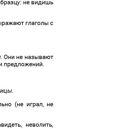
образцу: не видишь
выражают глаголы с
.
Они не называют
ми предложений.
тицы.
но (не играл, не
видеть, неволить,