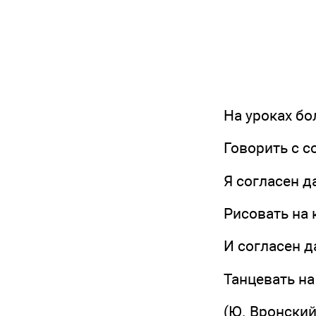
На уроках бол
Говорить с со
Я согласен да
Рисовать на к
И согласен да
Танцевать на 
(Ю. Вронский