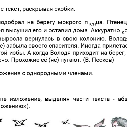
те текст, раскрывая скобки.
одобрал на берегу мокрого п
ца. Птенец
тен
л высушил его и оставил дома. Аккуратно
к
 выросла вернулась в свою колонию. Володя
не) забыла своего спасителя. Иногда прилетае
й избы. А когда Володя приходит на берег, 
чо. Прохожие её (не) пугают. (В. Песков)
ложения с однородными членами.
е изложение, выделяя части текста - аб
ложению»).