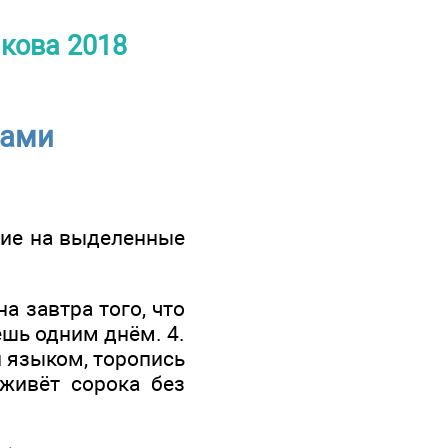
якова 2018
лами
ние на выделенные
а завтра того, что
ешь одним днём. 4.
и языком, торопись
 живёт сорока без