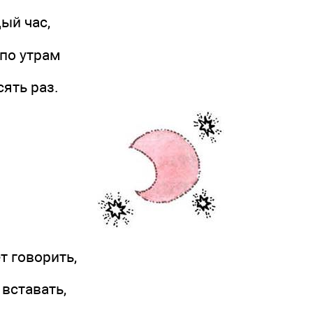
й час,
по утрам
ть раз.
 говорить,
ставать,