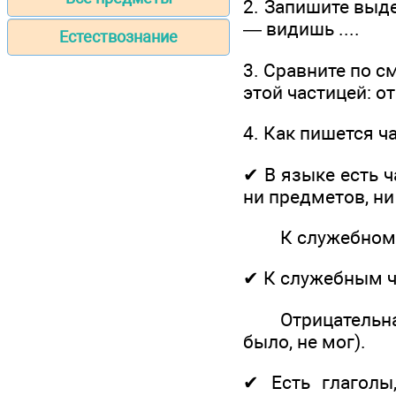
2. Запишите выде
— видишь ....
Естествознание
3. Сравните по с
этой частицей: о
4. Как пишется ч
✔ В языке есть 
ни предметов, ни
К служебному с
✔ К служебным ч
Отрицательная 
было, не мог).
✔ Есть глаголы