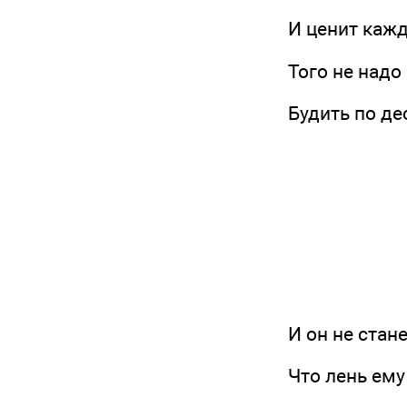
И ценит кажды
Того не надо 
Будить по деся
И он не станет
Что лень ему в