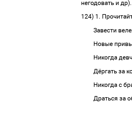
негодовать и др).
124) 1. Прочитай
Завести веле
Новые привыч
Никогда девчо
Дёргать за ко
Никогда с бра
Драться за об