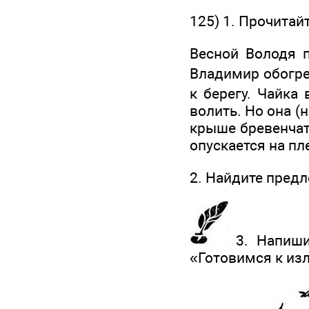
125) 1. Прочитай
Весной Володя п
Владимир обогре
к берегу. Чайка
волить. Но она (
крыше бревенчато
опускается на пле
2. Найдите пред
3. Напишит
«Готовимся к из