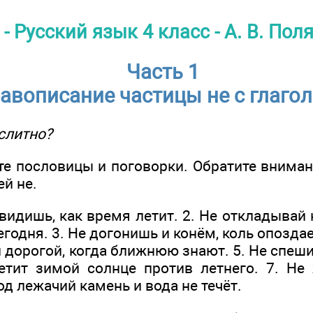
- Русский язык 4 класс - А. В. Пол
Часть 1
авописание частицы не с глаго
слитно?
йте пословицы и поговорки. Обратите внима
ей не.
 видишь, как время летит. 2. Не откладывай н
годня. 3. Не догонишь и конём, коль опозда
 дорогой, когда ближнюю знают. 5. Не спеш
етит зимой солнце против летнего. 7. Не
од лежачий камень и вода не течёт.