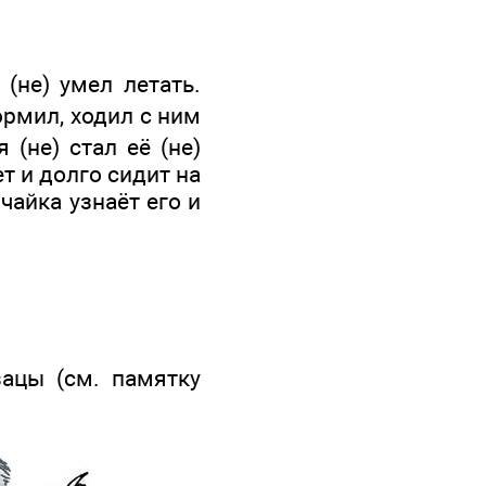
 (не) умел летать.
ормил, ходил с ним
 (не) стал её (не)
т и долго сидит на
чайка узнаёт его и
зацы (см. памятку