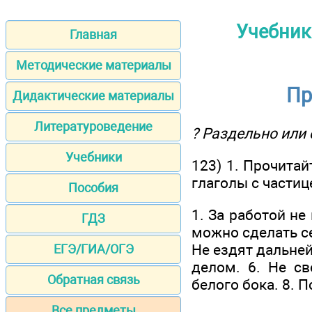
Учебник 
Главная
Методические материалы
Пр
Дидактические материалы
Литературоведение
? Раздельно или 
Учебники
123) 1. Прочита
глаголы с частиц
Пособия
1. За работой не
ГДЗ
можно сделать се
Не ездят дальней
ЕГЭ/ГИА/ОГЭ
делом. 6. Не св
Обратная связь
белого бока. 8. П
Все предметы