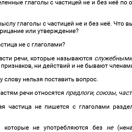
ленные глаголы с частицей не и без неё по 
мыслу глаголы с частицей не и без неё. Что 
трицание или утверждение?
астица не с глаголами?
части речи, которые называются
служебными
 признаков, ни действий и не бывают члена
лову нельзя поставить вопрос.
астям речи относятся
предлоги, союзы, час
частица не пишется с глаголами раздель
, которые не употребляются без
не
(нена