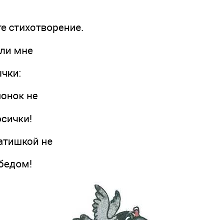
те стихотворение.
ли мне
ки:
нок не
сички!
тишкой не
едом!