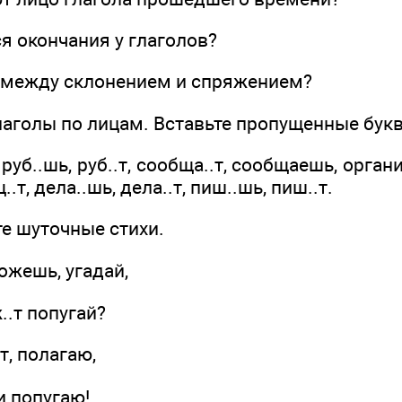
я окончания у глаголов?
а между склонением и спряжением?
лаголы по лицам. Вставьте пропущенные бук
, руб..шь, руб..т, сообща..т, сообщаешь, орган
..т, дела..шь, дела..т, пиш..шь, пиш..т.
те шуточные стихи.
ешь, угадай,
т попугай?
, полагаю,
попугаю!