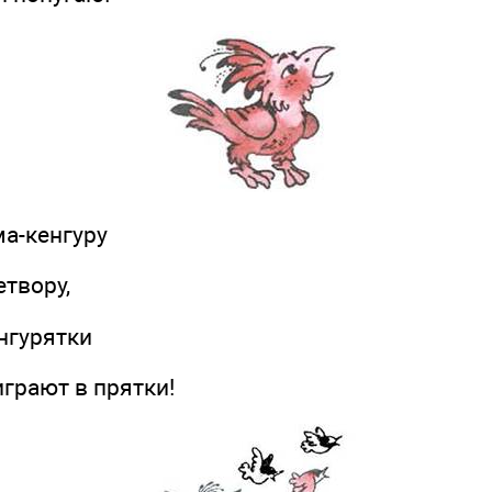
а-кенгуру
етвору,
гурятки
ают в прятки!