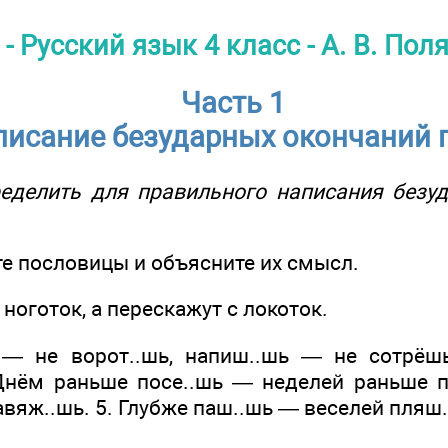
- Русский язык 4 класс - А. В. Пол
Часть 1
исание безударных окончаний 
еделить для правильного написания безу
те пословицы и объясните их смысл.
готок, а перескажут с локоток.
не ворот..шь, напиш..шь — не сотрёшь,
Днём раньше посе..шь — неделей раньше 
завяж..шь. 5. Глубже паш..шь — веселей пляш.