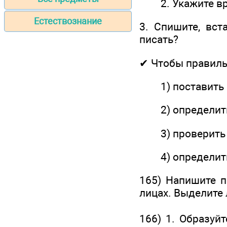
2. Укажите врем
Естествознание
3. Спишите, вст
писать?
✔ Чтобы правильн
1) поставить гл
2) определить
3) проверить сп
4) определить 
165) Напишите п
лицах. Выделите 
166) 1. Образуй