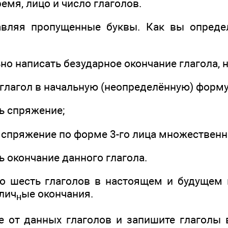
я, лицо и число глаголов.
авляя пропущенные буквы. Как вы опреде
о написать безударное окончание глагола, 
агол в начальную (неопределённую) форму
 спряжение;
ряжение по форме 3-го лица множественно
окончание данного глагола.
о шесть глаголов в настоящем и будущем
лич
ые окончания.
н
те от данных глаголов и запишите глаголы 