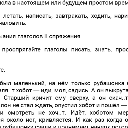
исла в настоящем или будущем простом вре
, летать, написать, завтракать, ходить, нари
 наловить.
чания глаголов II спряжения.
проспрягайте глаголы писать, знать, пр
е.
был маленький, на нём только рубашонка 
ля..т хобот — иди, мол, садись. А он выкрута
.т. Старший кричит ему сверху, а он скач.
лон не стал ждать, опустил хобот и пошёл — 
 смотреть не хоч..т. Идёт, хоботом мер
я около ног, кривляется. И как раз когда 
за рубашонку сзади и поднимает наверх остор