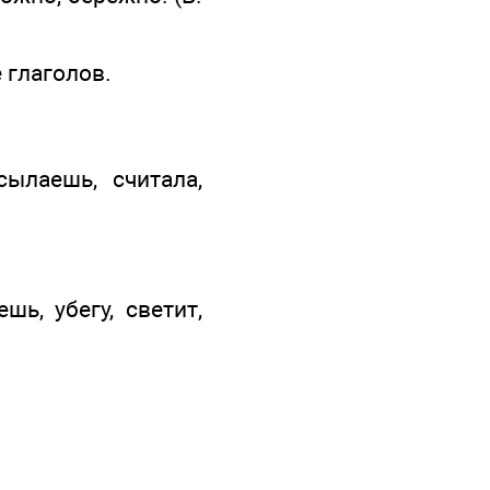
 глаголов.
ылаешь, считала,
ь, убегу, светит,