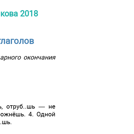
якова 2018
глаголов
дарного окончания
 отруб..шь — не
пожнёшь. 4. Одной
.шь.