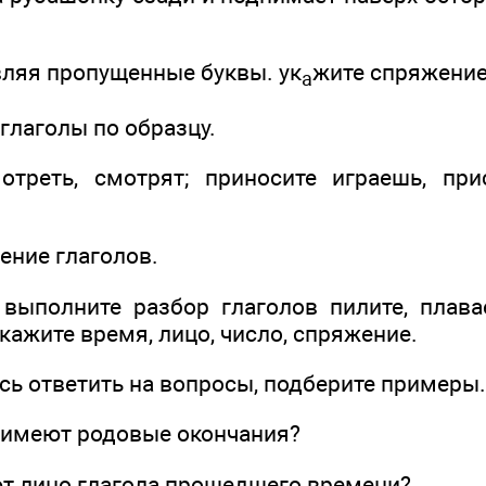
вляя пропущенные буквы. ук
жите спряжение
а
 глаголы по образцу.
треть, смотрят; приносите играешь, прис
ение глаголов.
выполните разбор глаголов пилите, плаваеш
укажите время, лицо, число, спряжение.
сь ответить на вопросы, подберите примеры.
ы имеют родовые окончания?
ют лицо глагола прошедшего времени?