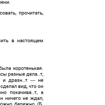
мени.
совать, прочитать,
осить в настоящем
была коротенькая.
сы разные дела..т,
.т и дразн..т — не
сделал вид, что он
но покачива..т, а
он ничего не ждал,
ожно, бережно. (Б.