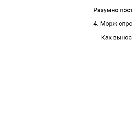
Разумно поступ
4. Морж спроси
— Как вынос..