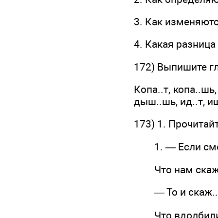
3. Как изменяютс
4. Какая разниц
172) Выпишите г
Копа..т, копа..шь
дыш..шь, ид..т, ищ
173) 1. Прочитай
1. — Если смож
Что нам скаж..
— То и скаж..т
Что вдолбили 