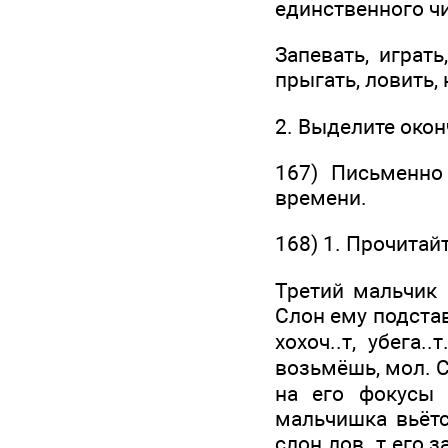
единственного ч
Запевать, играть
прыгать, ловить,
2. Выделите окон
167) Письменно 
времени.
168) 1. Прочитайт
Третий мальчик 
Слон ему подстав
хохоч..т, убега.
возьмёшь, мол. С
на его фокусы и
мальчишка вьётс
слон лов..т его 