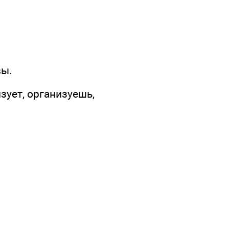
вы.
изует, организуешь,