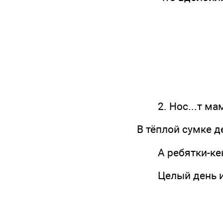
2. Нос...т мам
В тёплой сумке д
А ребятки-кен
Целый день игр