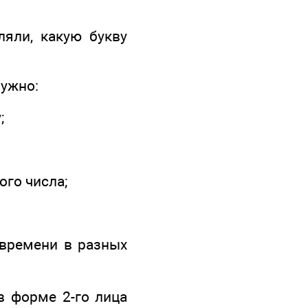
ляли, какую букву
нужно:
;
го числа;
 времени в разных
в форме 2-го лица