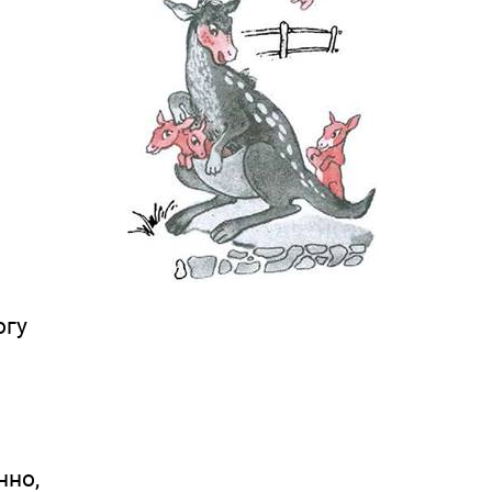
гу
но,