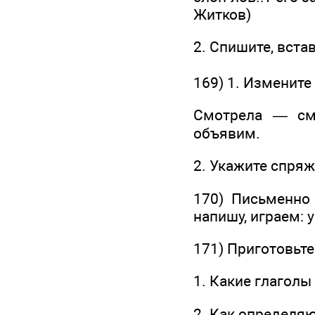
Житков)
2. Спишите, вста
169) 1. Измените
Смотрела — смо
объявим.
2. Укажите спряж
170) Письменно 
напишу, играем: 
171) Приготовьте
1. Какие глагол
2. Как определя