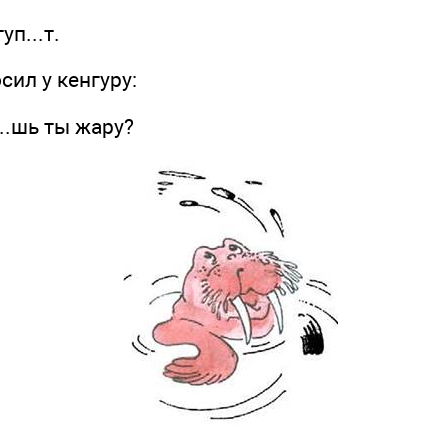
...т.
л у кенгуру:
шь ты жару?