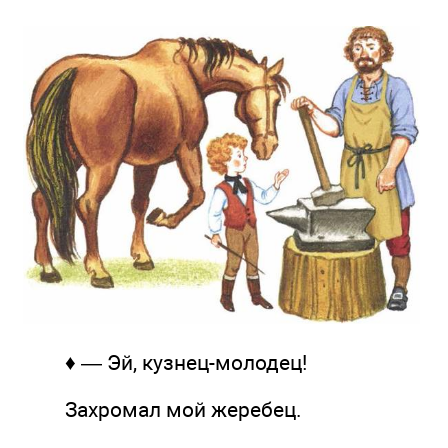
♦ — Эй, кузнец-молодец!
Захромал мой жеребец.