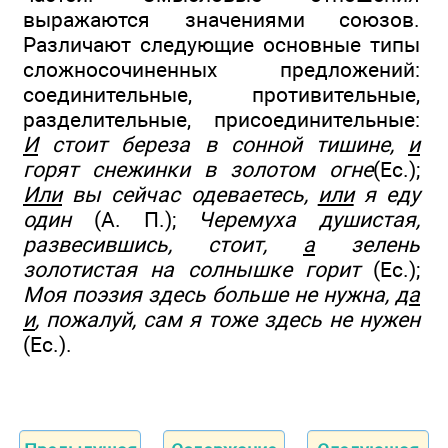
выражаются значениями союзов.
Различают следующие основные типы
сложносочиненных предложений:
соединительные, противительные,
разделительные, присоединительные:
И
стоит береза в сонной тишине,
и
горят снежинки в золотом огне
(Ес.);
Или
вы сейчас одеваетесь,
или
я еду
один
(А. П.);
Черемуха душистая,
развесившись, стоит,
а
зелень
золотистая на солнышке горит
(Ес.);
Моя поэзия здесь больше не нужна,
да
и
, пожалуй, сам я тоже здесь не нужен
(Ес.).