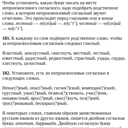
Чтобы установить, какую букву писать на месте
непроизносимого согласного, надо подобрать родственное
слово, в котором непроизносимый согласный звучит
отчетливо. Это происходит перед гласными или в конце
слова:
лестный
—
ле
[сн]
ый
—
ле
[с’т’];
честный
—
че
[сн]
ый
—
че
[с’т’].
181.
К каждому из слов подберите родственное слово, чтобы
за непроизносимым согласным следовал гласный.
Властный, захолустный, свистнуть, местный, лестный,
известный, радостный, редкостный, страстный, уздцы, сердце,
хлестнуть, целостный.
182.
Установите, есть ли непроизносимые согласные в
следующих словах.
Ненас(?)ный, опас(?)ный, гиган(?)ский, комендан(?)ский,
грустный, ужас(?)ный, безмол(?)ствовать, учас(?)ник,
ненавистный, ярос(?)ный, свис(?)нуть, поз(?)ний,
трос(?)никовый, бескорыс(?)ный.
В некоторых словах, главным образом заимствованных
русским языком из других языков, пишется двойная согласная
буква:
аппетит, баррикада
. Двойную согласную букву