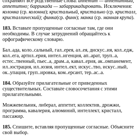
сохраняют все родственные слова:
аппетит — аппетитный,
аппетитно; баррикада — забаррикадировать
. Исключения:
колонка
(ср.
колонна
);
кристальный, кристально
(ср.
кристалл,
кристаллический);
финка
(ср.
финн
);
манка
(ср.
манная крупа
).
183.
Вставьте пропущенные согласные там, где они
необходимы. В случае затруднений обращайтесь к
орфографическому словарю.
Бал..ада, коло..сальный, гал..ерея, ал..ея, дискус..ия, кол..едж,
кол..eгa, артил..ерия, интел..игенция, ап..арат, труп..а,
естес..твенный, пьес..а, драм..а, кавал..ерия, ак..омпанемент,
ил..юстрация, ил..юзия, интел..ект, искус..тво, искус..ный,
ок..упация, груп..ировка, ком..ерсант, тер..ас..а.
184.
Образуйте прилагательные от приведенных
существительных. Составьте словосочетания с этими
прилагательными.
Можжевельник, либерал, аппетит, коллектив, дрожжи,
программа, кавалерия, алюминий, интеллект, кристалл,
пассажир.
185.
Спишите, вставляя пропущенные согласные. Объясните
свой выбор.