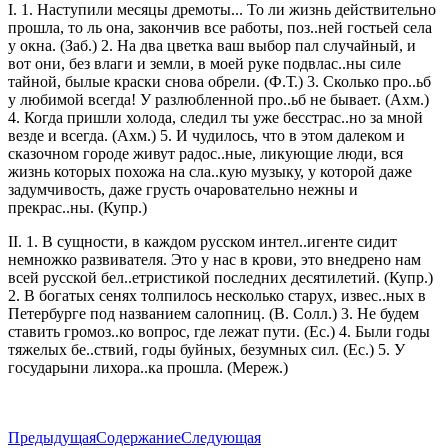
I. 1. Наступили месяцы дремоты... То ли жизнь действительно
прошла, то ль она, закончив все работы, поз..ней гостьей села
у окна. (Заб.) 2. На два цветка ваш выбор пал случайный, и
вот они, без влаги и земли, в моей руке подвлас..ны силе
тайной, былые краски снова обрели. (Ф.Т.) 3. Сколько про..ьб
у любимой всегда! У разлюбленной про..ьб не бывает. (Ахм.)
4. Когда пришли холода, следил ты уже бесстрас..но за мной
везде и всегда. (Ахм.) 5. И чудилось, что в этом далеком и
сказочном городе живут радос..ные, ликующие люди, вся
жизнь которых похожа на сла..кую музыку, у которой даже
задумчивость, даже грусть очаровательно нежны и
прекрас..ны. (Купр.)
II. 1. В сущности, в каждом русском интел..игенте сидит
немножко развивателя. Это у нас в крови, это внедрено нам
всей русской бел..етристикой последних десятилетий. (Купр.)
2. В богатых сенях толпилось несколько старух, извес..ных в
Петербурге под названием салопниц. (В. Солл.) 3. Не будем
ставить громоз..ко вопрос, где лежат пути. (Ес.) 4. Были годы
тяжелых бе..ствий, годы буйных, безумных сил. (Ес.) 5. У
государыни лихора..ка прошла. (Мереж.)
Предыдущая
Содержание
Следующая