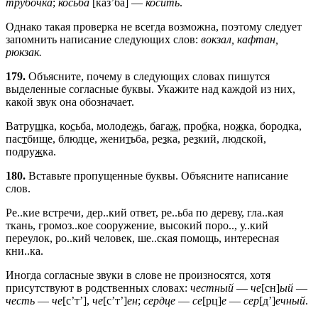
трубочка
;
косьба
[каз’бá] —
косить
.
Однако такая проверка не всегда возможна, поэтому следует
запомнить написание следующих слов:
вокзал, кафтан,
рюкзак.
179.
Объясните, почему в следующих словах пишутся
выделенные согласные буквы. Укажите над каждой из них,
какой звук она обозначает.
Ватру
ш
ка, ко
с
ьба, молоде
ж
ь, бага
ж
, про
б
ка, но
ж
ка, боро
д
ка,
пас
т
бище, блю
д
це, жени
т
ьба, ре
з
ка, ре
з
кий, лю
д
ской,
подру
ж
ка.
180.
Вставьте пропущенные буквы. Объясните написание
слов.
Ре..кие встречи, дер..кий ответ, ре..ьба по дереву, гла..кая
ткань, громоз..кое сооружение, высокий поро.., у..кий
переулок, ро..кий человек, ше..ская помощь, интересная
кни..ка.
Иногда согласные звуки в слове не произносятся, хотя
присутствуют в родственных словах:
честный
—
че
[сн]
ый
—
честь
—
че
[с’т’],
че
[с’т’]
ен
;
сердце
—
се
[рц]
е
—
сер
[д’]
ечный
.