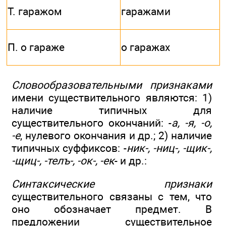
Т. гаражом
гаражами
П. о гараже
о гаражах
Словообразовательными признаками
имени существительного являются: 1)
наличие типичных для
существительного окончаний: -
а, -я, -о,
-е
, нулевого окончания и др.; 2) наличие
типичных суффиксов: -
ник-, -ниц-, -щик-,
-щиц-, -телъ-, -ок-, -ек
- и др.:
Синтаксические признаки
существительного связаны с тем, что
оно обозначает предмет. В
предложении существительное